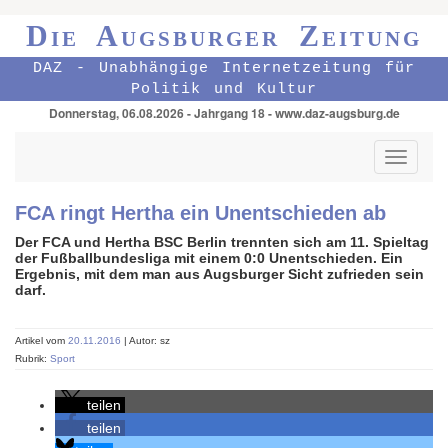
Die Augsburger Zeitung
DAZ - Unabhängige Internetzeitung für
Politik und Kultur
Donnerstag, 06.08.2026 - Jahrgang 18 - www.daz-augsburg.de
Toggle
navigati
FCA ringt Hertha ein Unentschieden ab
Der FCA und Hertha BSC Berlin trennten sich am 11. Spieltag
der Fußballbundesliga mit einem 0:0 Unentschieden. Ein
Ergebnis, mit dem man aus Augsburger Sicht zufrieden sein
darf.
Artikel vom
20.11.2016
| Autor: sz
Rubrik:
Sport
teilen
teilen