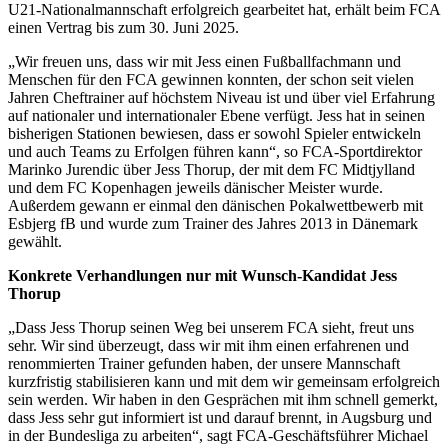
U21-Nationalmannschaft erfolgreich gearbeitet hat, erhält beim FCA
einen Vertrag bis zum 30. Juni 2025.
„Wir freuen uns, dass wir mit Jess einen Fußballfachmann und
Menschen für den FCA gewinnen konnten, der schon seit vielen
Jahren Cheftrainer auf höchstem Niveau ist und über viel Erfahrung
auf nationaler und internationaler Ebene verfügt. Jess hat in seinen
bisherigen Stationen bewiesen, dass er sowohl Spieler entwickeln
und auch Teams zu Erfolgen führen kann“, so FCA-Sportdirektor
Marinko Jurendic über Jess Thorup, der mit dem FC Midtjylland
und dem FC Kopenhagen jeweils dänischer Meister wurde.
Außerdem gewann er einmal den dänischen Pokalwettbewerb mit
Esbjerg fB und wurde zum Trainer des Jahres 2013 in Dänemark
gewählt.
Konkrete Verhandlungen nur mit Wunsch-Kandidat Jess
Thorup
„Dass Jess Thorup seinen Weg bei unserem FCA sieht, freut uns
sehr. Wir sind überzeugt, dass wir mit ihm einen erfahrenen und
renommierten Trainer gefunden haben, der unsere Mannschaft
kurzfristig stabilisieren kann und mit dem wir gemeinsam erfolgreich
sein werden. Wir haben in den Gesprächen mit ihm schnell gemerkt,
dass Jess sehr gut informiert ist und darauf brennt, in Augsburg und
in der Bundesliga zu arbeiten“, sagt FCA-Geschäftsführer Michael