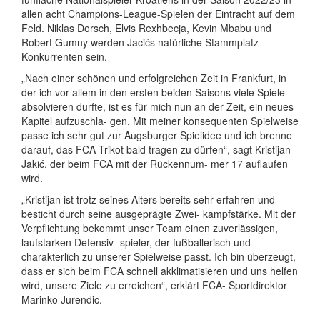
allen acht Champions-League-Spielen der Eintracht auf dem
Feld. Niklas Dorsch, Elvis Rexhbecja, Kevin Mbabu und
Robert Gumny werden Jacićs natürliche Stammplatz-
Konkurrenten sein.
„Nach einer schönen und erfolgreichen Zeit in Frankfurt, in
der ich vor allem in den ersten beiden Saisons viele Spiele
absolvieren durfte, ist es für mich nun an der Zeit, ein neues
Kapitel aufzuschla- gen. Mit meiner konsequenten Spielweise
passe ich sehr gut zur Augsburger Spielidee und ich brenne
darauf, das FCA-Trikot bald tragen zu dürfen“, sagt Kristijan
Jakić, der beim FCA mit der Rückennum- mer 17 auflaufen
wird.
„Kristijan ist trotz seines Alters bereits sehr erfahren und
besticht durch seine ausgeprägte Zwei- kampfstärke. Mit der
Verpflichtung bekommt unser Team einen zuverlässigen,
laufstarken Defensiv- spieler, der fußballerisch und
charakterlich zu unserer Spielweise passt. Ich bin überzeugt,
dass er sich beim FCA schnell akklimatisieren und uns helfen
wird, unsere Ziele zu erreichen“, erklärt FCA- Sportdirektor
Marinko Jurendic.