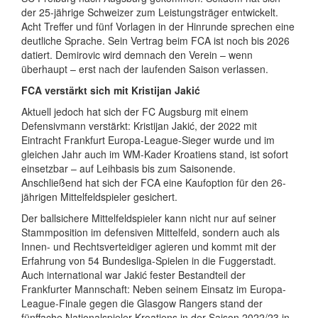
der 25-jährige Schweizer zum Leistungsträger entwickelt.
Acht Treffer und fünf Vorlagen in der Hinrunde sprechen eine
deutliche Sprache. Sein Vertrag beim FCA ist noch bis 2026
datiert. Demirovic wird demnach den Verein – wenn
überhaupt – erst nach der laufenden Saison verlassen.
FCA verstärkt sich mit Kristijan Jakić
Aktuell jedoch hat sich der FC Augsburg mit einem
Defensivmann verstärkt: Kristijan Jakić, der 2022 mit
Eintracht Frankfurt Europa-League-Sieger wurde und im
gleichen Jahr auch im WM-Kader Kroatiens stand, ist sofort
einsetzbar – auf Leihbasis bis zum Saisonende.
Anschließend hat sich der FCA eine Kaufoption für den 26-
jährigen Mittelfeldspieler gesichert.
Der ballsichere Mittelfeldspieler kann nicht nur auf seiner
Stammposition im defensiven Mittelfeld, sondern auch als
Innen- und Rechtsverteidiger agieren und kommt mit der
Erfahrung von 54 Bundesliga-Spielen in die Fuggerstadt.
Auch international war Jakić fester Bestandteil der
Frankfurter Mannschaft: Neben seinem Einsatz im Europa-
League-Finale gegen die Glasgow Rangers stand der
fünffache Nationalspieler Kroatiens in der Saison 2022/23 in