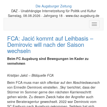
Die Augsburger Zeitung
DAZ - Unabhängige Internetzeitung für Politik und Kultur
Samstag, 08.08.2026 - Jahrgang 18 - www.daz-augsburg.de
Toggle
navigati
FCA: Jacić kommt auf Leihbasis –
Demirovic will nach der Saison
wechseln
Beim FC Augsburg sind Bewegungen im Kader zu
vernehmen
Kristijan Jakić – Bildquelle FCA
Beim FCA muss man sich offenbar auf den Abschiedswunsch
von Ermedin Demirovic einstellen. ‚Sky‘ berichtet, dass der
Stürmer im Sommer gerne den nächsten Karriereschritt
gehen würde. Zu diesem Zweck habe der Angreifer auch
seine Berateragentur gewechselt. 2022 war Demirovic vom
SC Freiburg nach Augsburg gekommen. Seitdem hat sich