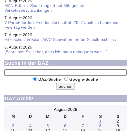
7. August 2026
MAN-Brücke: Stadt reagiert auf Mängel mit
Verkehrsbeschränkungen
7. August 2026
V-Partei­³ fordert: Friedens­fest soll ab 2027 auch im Land­kreis
Feier­tag werden
7. August 2026
Hitzeschutz in Kitas: AWO Schwaben fordert Schulterschluss
6. August 2026
„Schreiben Sie lieber, dass ich Ihnen unbequem war …“
Suche in der DAZ
DAZ-Suche
Google-Suche
Suchen
DAZ Archiv
August 2026
M
D
M
D
F
S
S
1
2
3
4
5
6
7
8
9
10
11
12
13
14
15
16