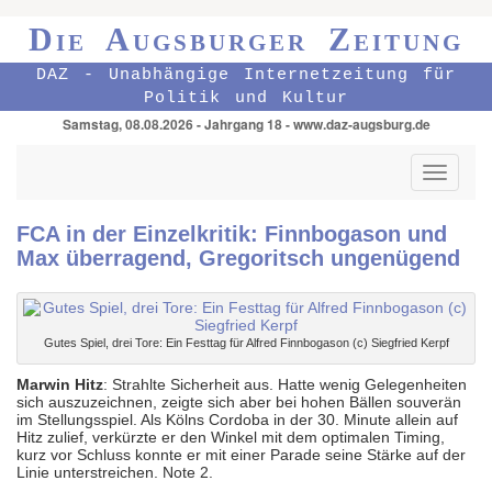
Die Augsburger Zeitung
DAZ - Unabhängige Internetzeitung für
Politik und Kultur
Samstag, 08.08.2026 - Jahrgang 18 - www.daz-augsburg.de
Toggle
navigati
FCA in der Einzelkritik: Finnbogason und
Max überragend, Gregoritsch ungenügend
Gutes Spiel, drei Tore: Ein Festtag für Alfred Finnbogason (c) Siegfried Kerpf
M
arwin
Hitz
: Strahlte Sicherheit aus. Hatte wenig Gelegenheiten
sich auszuzeichnen, zeigte sich aber bei hohen Bällen souverän
im Stellungsspiel. Als Kölns Cordoba in der 30. Minute allein auf
Hitz zulief, verkürzte er den Winkel mit dem optimalen Timing,
kurz vor Schluss konnte er mit einer Parade seine Stärke auf der
Linie unterstreichen. Note 2.