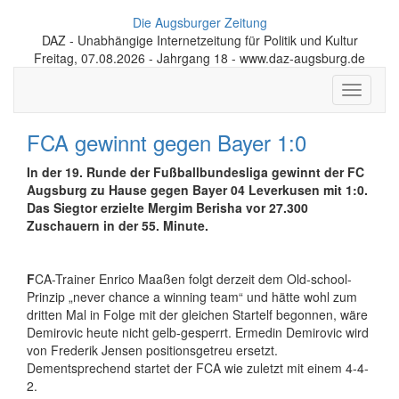
Die Augsburger Zeitung
DAZ - Unabhängige Internetzeitung für Politik und Kultur
Freitag, 07.08.2026 - Jahrgang 18 - www.daz-augsburg.de
Toggle
navigati
FCA gewinnt gegen Bayer 1:0
In der 19. Runde der Fußballbundesliga gewinnt der FC
Augsburg zu Hause gegen Bayer 04 Leverkusen mit 1:0.
Das Siegtor erzielte Mergim Berisha vor 27.300
Zuschauern in der 55. Minute.
F
CA-Trainer Enrico Maaßen folgt derzeit dem Old-school-
Prinzip „never chance a winning team“ und hätte wohl zum
dritten Mal in Folge mit der gleichen Startelf begonnen, wäre
Demirovic heute nicht gelb-gesperrt. Ermedin Demirovic wird
von Frederik Jensen positionsgetreu ersetzt.
Dementsprechend startet der FCA wie zuletzt mit einem 4-4-
2.