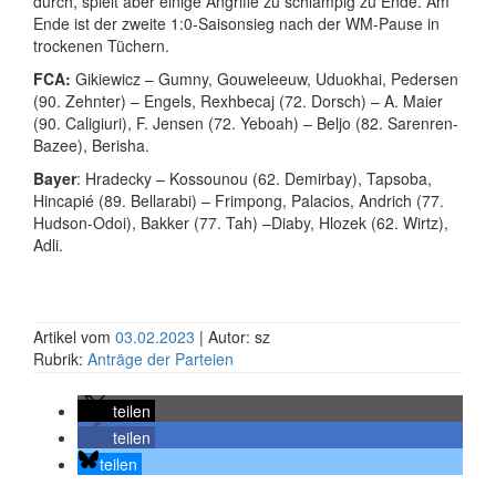
durch, spielt aber einige Angriffe zu schlampig zu Ende. Am
Ende ist der zweite 1:0-Saisonsieg nach der WM-Pause in
trockenen Tüchern.
FCA:
Gikiewicz – Gumny, Gouweleeuw, Uduokhai, Pedersen
(90. Zehnter) – Engels, Rexhbecaj (72. Dorsch) – A. Maier
(90. Caligiuri), F. Jensen (72. Yeboah) – Beljo (82. Sarenren-
Bazee), Berisha.
Bayer
: Hradecky – Kossounou (62. Demirbay), Tapsoba,
Hincapié (89. Bellarabi) – Frimpong, Palacios, Andrich (77.
Hudson-Odoi), Bakker (77. Tah) –Diaby, Hlozek (62. Wirtz),
Adli.
Artikel vom
03.02.2023
| Autor: sz
Rubrik:
Anträge der Parteien
teilen
teilen
teilen