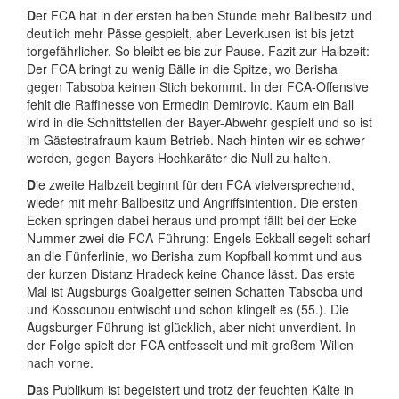
D
er FCA hat in der ersten halben Stunde mehr Ballbesitz und
deutlich mehr Pässe gespielt, aber Leverkusen ist bis jetzt
torgefährlicher. So bleibt es bis zur Pause. Fazit zur Halbzeit:
Der FCA bringt zu wenig Bälle in die Spitze, wo Berisha
gegen Tabsoba keinen Stich bekommt. In der FCA-Offensive
fehlt die Raffinesse von Ermedin Demirovic. Kaum ein Ball
wird in die Schnittstellen der Bayer-Abwehr gespielt und so ist
im Gästestrafraum kaum Betrieb. Nach hinten wir es schwer
werden, gegen Bayers Hochkaräter die Null zu halten.
D
ie zweite Halbzeit beginnt für den FCA vielversprechend,
wieder mit mehr Ballbesitz und Angriffsintention. Die ersten
Ecken springen dabei heraus und prompt fällt bei der Ecke
Nummer zwei die FCA-Führung: Engels Eckball segelt scharf
an die Fünferlinie, wo Berisha zum Kopfball kommt und aus
der kurzen Distanz Hradeck keine Chance lässt. Das erste
Mal ist Augsburgs Goalgetter seinen Schatten Tabsoba und
und Kossounou entwischt und schon klingelt es (55.). Die
Augsburger Führung ist glücklich, aber nicht unverdient. In
der Folge spielt der FCA entfesselt und mit großem Willen
nach vorne.
D
as Publikum ist begeistert und trotz der feuchten Kälte in