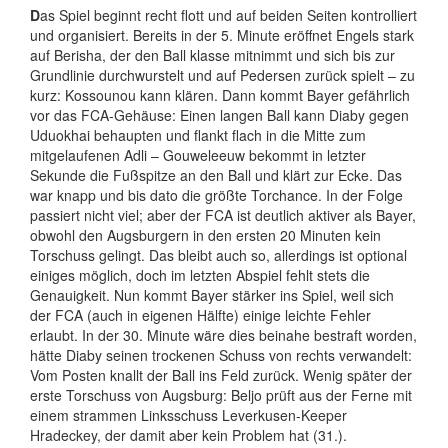
D
as Spiel beginnt recht flott und auf beiden Seiten kontrolliert
und organisiert. Bereits in der 5. Minute eröffnet Engels stark
auf Berisha, der den Ball klasse mitnimmt und sich bis zur
Grundlinie durchwurstelt und auf Pedersen zurück spielt – zu
kurz: Kossounou kann klären. Dann kommt Bayer gefährlich
vor das FCA-Gehäuse: Einen langen Ball kann Diaby gegen
Uduokhai behaupten und flankt flach in die Mitte zum
mitgelaufenen Adli – Gouweleeuw bekommt in letzter
Sekunde die Fußspitze an den Ball und klärt zur Ecke. Das
war knapp und bis dato die größte Torchance. In der Folge
passiert nicht viel; aber der FCA ist deutlich aktiver als Bayer,
obwohl den Augsburgern in den ersten 20 Minuten kein
Torschuss gelingt. Das bleibt auch so, allerdings ist optional
einiges möglich, doch im letzten Abspiel fehlt stets die
Genauigkeit. Nun kommt Bayer stärker ins Spiel, weil sich
der FCA (auch in eigenen Hälfte) einige leichte Fehler
erlaubt. In der 30. Minute wäre dies beinahe bestraft worden,
hätte Diaby seinen trockenen Schuss von rechts verwandelt:
Vom Posten knallt der Ball ins Feld zurück. Wenig später der
erste Torschuss von Augsburg: Beljo prüft aus der Ferne mit
einem strammen Linksschuss Leverkusen-Keeper
Hradeckey, der damit aber kein Problem hat (31.).