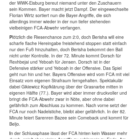
der WWK-Eisburg bereut niemand unter den Zuschauern
sein Kommen. Bayer macht jetzt Dampf. Der eingewechselte
Florian Wirtz sortiert nun die Bayer-Angriffe, die sich
allerdings immer wieder in der nun tiefer stehenden
vielbeinigen FCA-Abwehr verfangen.
P
lötzlich die Riesenchance zum 2:0, doch Berisha will eine
scharfe flache Hereingabe freistehend stoppen statt einfach
nur den Fuß hinzuhalten, doch Berisha bekommt den Ball
nicht unter Kontrolle. In der 72. Minute kommt Dorsch für
Rexhbejai und Yeboah für Jensen. Dorsch ist in der
Defensive stärker und Yeboah in der Offensive. Das Spiel
geht nun hin und her. Bayers Offensive wird vom FCA mit viel
Einsatz vom eigenen Strafraum ferngehalten. Spektakulär
dabei Gikiewicz Kopfklärung über der Grasnarbe mitten in
eigenen Hälfte (77.). Bayer wird aber immer druckvoller und
bringt die FCA-Abwehr zwar in Nöte, aber ohne dabei
gefährlich zum Abschluss zu kommen. Nach vorne setzt der
FCA nur noch Nadelstiche, bleibt aber gefährlich. In der 82.
Minute feiert Sarenren Bazee sein Comeback und kommt für
Beljo.
I
n der Schlussphase lässt der FCA hinten kein Wasser mehr