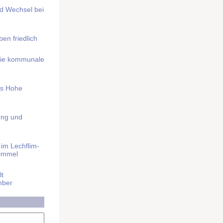
nd Wechsel bei
n friedlich
nd die kommunale
as Hohe
ung und
im Lech­flim­
himmel
t
mber