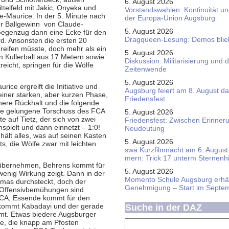
6. August 2026
ttelfeld mit Jakic, Onyeka und
Vorstandswahlen: Kontinuität u
e-Maurice. In der 5. Minute nach
der Europa-Union Augsburg
er Ballgewinn von Claude-
5. August 2026
 Gegenzug dann eine Ecke für den
Dragqueen-Lesung: Demos bliebe
rd. Ansonsten die ersten 20
rgreifen müsste, doch mehr als ein
5. August 2026
in Kullerball aus 17 Metern sowie
Diskussion: Mi­li­ta­ri­sie­rung u
eicht, springen für die Wölfe
Zeitenwende
5. August 2026
rice ergreift die Initiative und
Augsburg feiert am 8. August d
einer starken, aber kurzen Phase,
Friedensfest
here Rückhalt und die folgende
rste gelungene Torschuss des FCA
5. August 2026
e auf Tietz, der sich von zwei
Friedensfest: Zwischen Erinner
pielt und dann einnetzt – 1:0!
Neudeutung
hält alles, was auf seinen Kasten
5. August 2026
s, die Wölfe zwar mit leichten
swa Kurz­film­nacht am 6. August 
mern: Trick 17 unterm Sternen­
u übernehmen, Behrens kommt für
5. August 2026
 wenig Wirkung zeigt. Dann in der
Momento Schule Augsburg erhäl
omas durchsteckt, doch der
Genehmigung – Start im Septe
r Offensivbemühungen sind
 FCA, Essende kommt für den
e kommt Kabadayi und der gerade
Suche in der DAZ
mt. Etwas biedere Augsburger
e, die knapp am Pfosten