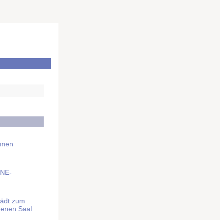
Ihnen
BNE-
lädt zum
denen Saal