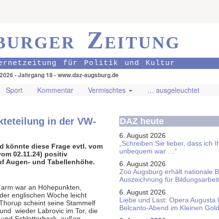
burger Zeitung
ernetzeitung für Politik und Kultur
.2026 - Jahrgang 18 - www.daz-augsburg.de
Sport
Kommentar
Vermischtes
… ausgeleuchtet
teteilung in der VW-
DAZ heute
6. August 2026
„Schreiben Sie lieber, dass ich 
d könnte diese Frage evtl. vom
unbequem war …“
om 02.11.24) positiv
auf Augen- und Tabellenhöhe.
6. August 2026
Zoo Augsburg erhält nationale 
Auszeichnung für Bildungsarbeit
as arm war an Höhepunkten,
6. August 2026
der englischen Woche leicht
Liebe und Last: Opera Augusta 
 Thorup scheint seine Stammelf
Belcanto-Abend im Kleinen Gol
nd wieder Labrovic im Tor, die
 und Schlotterbeck, außen