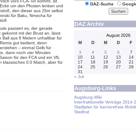
rlich vors FCA-Tor kommt, ist
DAZ-Suche
Googl
 Ecke um den Pfosten lenken und
istoß, den dieser aus 25m selbst
Suchen
inski für Baku, Nmecha für
olf.
DAZ Archiv
nute passiert es, der gerade
gekonnt mit der Brust an, lässt
August 2026
 Ball aus 8 Metern unhaltbar für
M
D
M
D
F
m Remis gut bedient, denn
erstehen – einmal Gelb für
3
4
5
6
7
te, dann noch vier Minuten
10
11
12
13
14
 Saison für den FCA und ein VfL
17
18
19
20
21
in klassisches 0:0 Match, aber für
24
25
26
27
28
31
« Juli
Augsburg-Links
Augsburg-Wiki
Interfraktionelle Verträge 2014-
Stadtplan für barrierefreie Mobili
Stadtrat