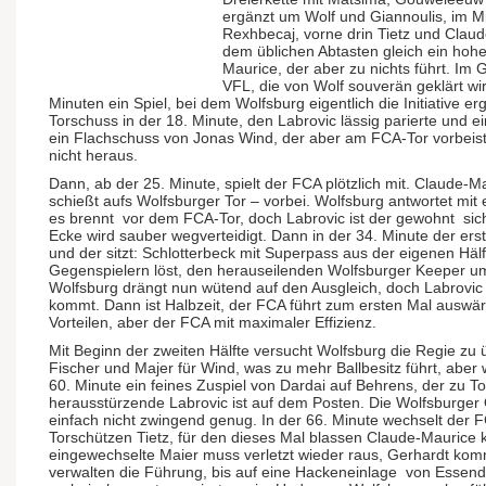
ergänzt um Wolf und Giannoulis, im Mi
Rexhbecaj, vorne drin Tietz und Claud
dem üblichen Abtasten gleich ein hoh
Maurice, der aber zu nichts führt. Im
VFL, die von Wolf souverän geklärt wi
Minuten ein Spiel, bei dem Wolfsburg eigentlich die Initiative e
Torschuss in der 18. Minute, den Labrovic lässig parierte und e
ein Flachschuss von Jonas Wind, der aber am FCA-Tor vorbeistr
nicht heraus.
Dann, ab der 25. Minute, spielt der FCA plötzlich mit. Claude-Mau
schießt aufs Wolfsburger Tor – vorbei. Wolfsburg antwortet mit 
es brennt vor dem FCA-Tor, doch Labrovic ist der gewohnt sic
Ecke wird sauber wegverteidigt. Dann in der 34. Minute der e
und der sitzt: Schlotterbeck mit Superpass aus der eigenen Hälft
Gegenspielern löst, den herauseilenden Wolfsburger Keeper ums
Wolfsburg drängt nun wütend auf den Ausgleich, doch Labrovic 
kommt. Dann ist Halbzeit, der FCA führt zum ersten Mal auswärt
Vorteilen, aber der FCA mit maximaler Effizienz.
Mit Beginn der zweiten Hälfte versucht Wolfsburg die Regie z
Fischer und Majer für Wind, was zu mehr Ballbesitz führt, aber
60. Minute ein feines Zuspiel von Dardai auf Behrens, der zu T
herausstürzende Labrovic ist auf dem Posten. Die Wolfsburge
einfach nicht zwingend genug. In der 66. Minute wechselt der
Torschützen Tietz, für den dieses Mal blassen Claude-Mauric
eingewechselte Maier muss verletzt wieder raus, Gerhardt kom
verwalten die Führung, bis auf eine Hackeneinlage von Essend