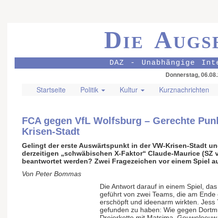
Die Augs
DAZ - Unabhängige Int
Donnerstag, 06.08
Startseite
Politik
Kultur
Kurznachrichten
FCA gegen VfL Wolfsburg – Gerechte Punk
Krisen-Stadt
Gelingt der erste Auswärtspunkt in der VW-Krisen-Stadt un
derzeitigen „schwäbischen X-Faktor“ Claude-Maurice (SZ v
beantwortet werden? Zwei Fragezeichen vor einem Spiel 
Von Peter Bommas
Die Antwort darauf in einem Spiel, d
geführt von zwei Teams, die am Ende 
erschöpft und ideenarm wirkten. Jess
gefunden zu haben: Wie gegen Dortmu
Dreierkette mit Matsima, Gouweleeuw