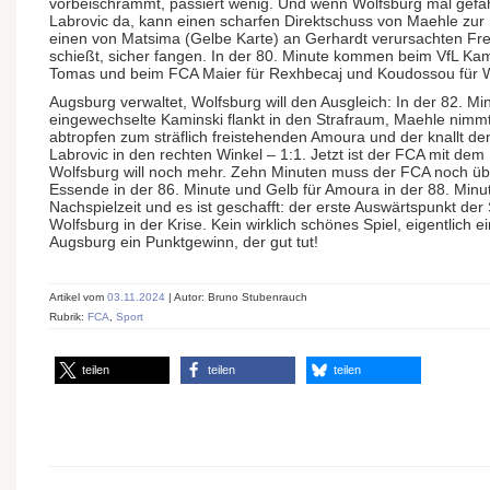
vorbeischrammt, passiert wenig. Und wenn Wolfsburg mal gefäh
Labrovic da, kann einen scharfen Direktschuss von Maehle zur
einen von Matsima (Gelbe Karte) an Gerhardt verursachten Fre
schießt, sicher fangen. In der 80. Minute kommen beim VfL Kam
Tomas und beim FCA Maier für Rexhbecaj und Koudossou für W
Augsburg verwaltet, Wolfsburg will den Ausgleich: In der 82. Mi
eingewechselte Kaminski flankt in den Strafraum, Maehle nimmt 
abtropfen zum sträflich freistehenden Amoura und der knallt den
Labrovic in den rechten Winkel – 1:1. Jetzt ist der FCA mit de
Wolfsburg will noch mehr. Zehn Minuten muss der FCA noch üb
Essende in der 86. Minute und Gelb für Amoura in der 88. Minu
Nachspielzeit und es ist geschafft: der erste Auswärtspunkt der
Wolfsburg in der Krise. Kein wirklich schönes Spiel, eigentlich e
Augsburg ein Punktgewinn, der gut tut!
Artikel vom
03.11.2024
| Autor: Bruno Stubenrauch
Rubrik:
FCA
,
Sport
teilen
teilen
teilen