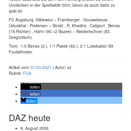
Umdenken in der Spieltaktik führt, bevor es auch dafür zu
spät ist.
FC Augsburg: Gikiewicz – Framberger , Gouweleeuw ,
Uduokhai , Pedersen – Strobl , R. Khedira , Caligiuri , Benes
(74.Richter) , Hahn (90.+2 Bazee) – Niederlechner (83.
Gregoritsch).
Tore: 1:0 Benes (2.), 1:1 Piatek (62.), 2:1 Lukebakio/ 89.
Foulelfmeter.
Artikel vom
07.03.2021
| Autor: sz
Rubrik:
FCA
teilen
teilen
teilen
DAZ heute
8. August 2026