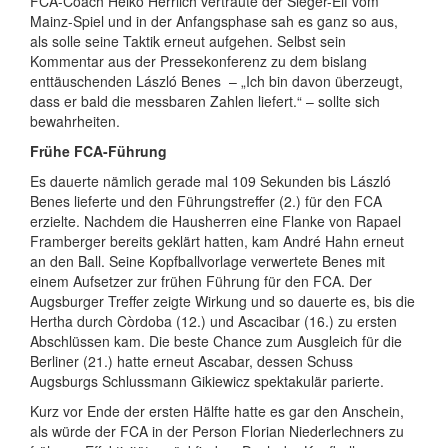
FCA-Coach Heiko Herrlich vertraute der Sieger-Elf vom
Mainz-Spiel und in der Anfangsphase sah es ganz so aus,
als solle seine Taktik erneut aufgehen. Selbst sein
Kommentar aus der Pressekonferenz zu dem bislang
enttäuschenden László Benes
– „Ich bin davon überzeugt,
dass er bald die messbaren Zahlen liefert.“ – sollte sich
bewahrheiten.
Frühe FCA-Führung
Es dauerte nämlich gerade mal 109 Sekunden bis László
Benes lieferte und den Führungstreffer (2.) für den FCA
erzielte. Nachdem die Hausherren eine Flanke von Rapael
Framberger bereits geklärt hatten, kam André Hahn erneut
an den Ball. Seine Kopfballvorlage verwertete Benes mit
einem Aufsetzer zur frühen Führung für den FCA. Der
Augsburger Treffer zeigte Wirkung und so dauerte es, bis die
Hertha durch Còrdoba (12.) und Ascacibar (16.) zu ersten
Abschlüssen kam. Die beste Chance zum Ausgleich für die
Berliner (21.) hatte erneut Ascabar, dessen Schuss
Augsburgs Schlussmann Gikiewicz spektakulär parierte.
Kurz vor Ende der ersten Hälfte hatte es gar den Anschein,
als würde der FCA in der Person Florian Niederlechners zu