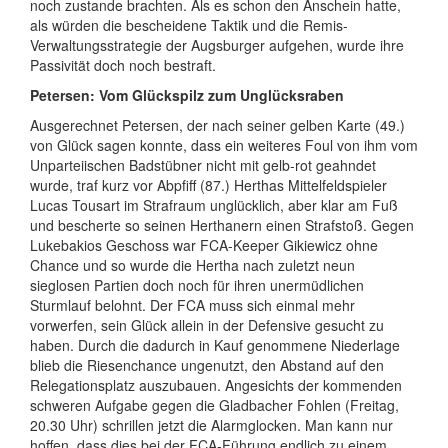
noch zustande brachten. Als es schon den Anschein hatte,
als würden die bescheidene Taktik und die Remis-
Verwaltungsstrategie der Augsburger aufgehen, wurde ihre
Passivität doch noch bestraft.
Petersen: Vom Glückspilz zum Unglücksraben
Ausgerechnet Petersen, der nach seiner gelben Karte (49.)
von Glück sagen konnte, dass ein weiteres Foul von ihm vom
Unparteiischen Badstübner nicht mit gelb-rot geahndet
wurde, traf kurz vor Abpfiff (87.) Herthas Mittelfeldspieler
Lucas Tousart im Strafraum unglücklich, aber klar am Fuß
und bescherte so seinen Herthanern einen Strafstoß. Gegen
Lukebakios Geschoss war FCA-Keeper Gikiewicz ohne
Chance und so wurde die Hertha nach zuletzt neun
sieglosen Partien doch noch für ihren unermüdlichen
Sturmlauf belohnt. Der FCA muss sich einmal mehr
vorwerfen, sein Glück allein in der Defensive gesucht zu
haben. Durch die dadurch in Kauf genommene Niederlage
blieb die Riesenchance ungenutzt, den Abstand auf den
Relegationsplatz auszubauen. Angesichts der kommenden
schweren Aufgabe gegen die Gladbacher Fohlen (Freitag,
20.30 Uhr) schrillen jetzt die Alarmglocken. Man kann nur
hoffen, dass dies bei der FCA-Führung endlich zu einem