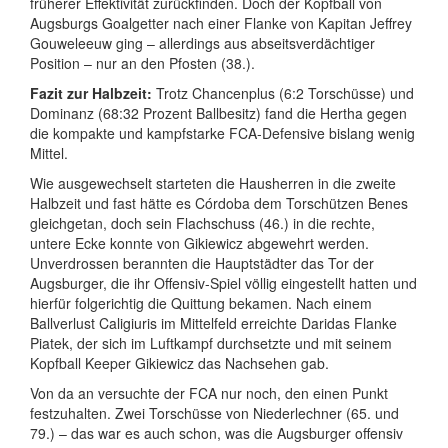
früherer Effektivität zurückfinden. Doch der Kopfball von
Augsburgs Goalgetter nach einer Flanke von Kapitan Jeffrey
Gouweleeuw ging – allerdings aus abseitsverdächtiger
Position – nur an den Pfosten (38.).
Fazit zur Halbzeit:
Trotz Chancenplus (6:2 Torschüsse) und
Dominanz (68:32 Prozent Ballbesitz) fand die Hertha gegen
die kompakte und kampfstarke FCA-Defensive bislang wenig
Mittel.
Wie ausgewechselt starteten die Hausherren in die zweite
Halbzeit und fast hätte es Córdoba dem Torschützen Benes
gleichgetan, doch sein Flachschuss (46.) in die rechte,
untere Ecke konnte von Gikiewicz abgewehrt werden.
Unverdrossen berannten die Hauptstädter das Tor der
Augsburger, die ihr Offensiv-Spiel völlig eingestellt hatten und
hierfür folgerichtig die Quittung bekamen. Nach einem
Ballverlust Caligiuris im Mittelfeld erreichte Daridas Flanke
Piatek, der sich im Luftkampf durchsetzte und mit seinem
Kopfball Keeper Gikiewicz das Nachsehen gab.
Von da an versuchte der FCA nur noch, den einen Punkt
festzuhalten. Zwei Torschüsse von Niederlechner (65. und
79.) – das war es auch schon, was die Augsburger offensiv