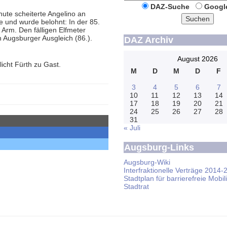
DAZ-Suche
Googl
nute scheiterte Angelino an
Suchen
e und wurde belohnt: In der 85.
 Arm. Den fälligen Elfmeter
 Augsburger Ausgleich (86.).
DAZ Archiv
August 2026
cht Fürth zu Gast.
M
D
M
D
F
3
4
5
6
7
10
11
12
13
14
17
18
19
20
21
24
25
26
27
28
31
« Juli
Augsburg-Links
Augsburg-Wiki
Interfraktionelle Verträge 2014-
Stadtplan für barrierefreie Mobili
Stadtrat