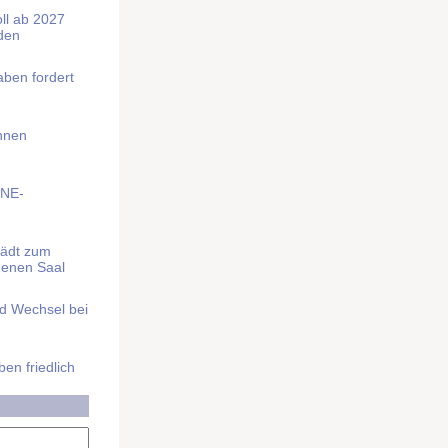
soll ab 2027
rden
aben fordert
Ihnen
BNE-
lädt zum
denen Saal
nd Wechsel bei
n friedlich