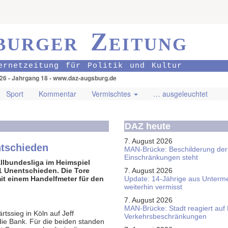
burger Zeitung
ernetzeitung für Politik und Kultur
026 - Jahrgang 18 - www.daz-augsburg.de
Sport
Kommentar
Vermischtes
… ausgeleuchtet
DAZ heute
7. August 2026
ntschieden
MAN-Brücke: Beschilderung der
Einschränkungen steht
llbundesliga im Heimspiel
1 Unentschieden. Die Tore
7. August 2026
 mit einem Handelfmeter für den
Update: 14-Jährige aus Unterme
weiterhin vermisst
7. August 2026
MAN-Brücke: Stadt reagiert auf
ssieg in Köln auf Jeff
Verkehrsbeschränkungen
die Bank. Für die beiden standen