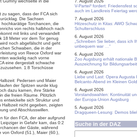
rt Gumny wechselte in die
7. August 2026
V-Partei­³ fordert: Friedens­fest 
auch im Land­kreis Feier­tag we
t zu sagen, dass der FCA sich
 zurücklag. Die Sachsen
7. August 2026
e hochkarätige Torchancen, die
Hitzeschutz in Kitas: AWO Schw
 Henrichs von rechts halbhoch nach
Schulterschluss
ekonnt mit links und verwandelt
6. August 2026
ek 18 Meter vor dem Tor genug
„Schreiben Sie lieber, dass ich 
 wird noch abgefälscht und geht
unbequem war …“
ischen Schwaben, die in der
hrleistung von Reece Oxford war
6. August 2026
inten wackelig nach vorne
Zoo Augsburg erhält nationale 
FCA eine dergestalt schwache
Auszeichnung für Bildungsarbeit
 zuzusehen. 1:8 Torschüsse
6. August 2026
Liebe und Last: Opera Augusta 
Halbzeit: Pedersen und Maier
Belcanto-Abend im Kleinen Gol
laufen der Spitzen wurde klug
6. August 2026
noch dazu kamen, ihre Stärke
Vorstandswahlen: Kontinuität u
n die freien Räume. Plötzlich
der Europa-Union Augsburg
 entwickelte sich Struktur und
n Halbzeit nicht gegeben, zeigten
5. August 2026
wung und Abschlusswillen.
Dragqueen-Lesung: Demos bliebe
len für den FCA, der aber aufgrund
 Leipziger in Gefahr kam, das 0:2
Suche in der DAZ
Torchancen der Gäste, während
von Oxford (51.), Maier (60.),