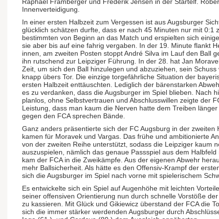
Raphael Framberger und Frederik Jensen in der Startelf. Robe
Innenverteidigung.
In einer ersten Halbzeit zum Vergessen ist aus Augsburger Sich
glücklich schätzen durfte, dass er nach 45 Minuten nur mit 0:1
bestimmten von Beginn an das Match und erspielten sich einig
sie aber bis auf eine fahrig vergaben. In der 19. Minute flankt
innen, am zweiten Posten stoppt André Silva im Lauf den Ball g
ihn rutschend zur Leipziger Führung. In der 28. hat Jan Morav
Zeit, um sich den Ball hinzulegen und abzuziehen, sein Schuss
knapp übers Tor. Die einzige torgefährliche Situation der bayer
ersten Halbzeit enttäuschten. Lediglich der bärenstarken Abwe
es zu verdanken, dass die Augsburger im Spiel blieben. Nach h
planlos, ohne Selbstvertrauen und Abschlusswillen zeigte der 
Leistung, dass man kaum die Nerven hatte dem Treiben länger
gegen den FCA sprechen Bände.
Ganz anders präsentierte sich der FC Augsburg in der zweiten 
kamen für Moravek und Vargas. Das frühe und ambitionierte An
von der zweiten Reihe unterstützt, sodass die Leipziger kaum 
auszuspielen, nämlich das genaue Passspiel aus dem Halbfeld i
kam der FCA in die Zweikämpfe. Aus der eigenen Abwehr heraus
mehr Ballsicherheit. Als hätte es den Offensiv-Krampf der erste
sich die Augsburger im Spiel nach vorne mit spielerischem Sch
Es entwickelte sich ein Spiel auf Augenhöhe mit leichten Vortei
seiner offensiven Orientierung nun durch schnelle Vorstöße der
zu kassieren. Mit Glück und Gikiewicz überstand der FCA die 
sich die immer stärker werdenden Augsburger durch Abschlüsse 