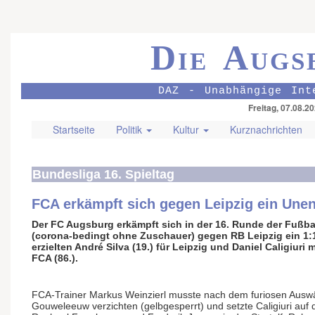
Die Augs
DAZ - Unabhängige Int
Freitag, 07.08.2
Startseite
Politik
Kultur
Kurznachrichten
Bundesliga 16. Spieltag
FCA erkämpft sich gegen Leipzig ein Une
Der FC Augsburg erkämpft sich in der 16. Runde der Fußba
(corona-bedingt ohne Zuschauer) gegen RB Leipzig ein 1:
erzielten André Silva (19.) für Leipzig und Daniel Caligiuri
FCA (86.).
FCA-Trainer Markus Weinzierl musste nach dem furiosen Auswärt
Gouweleeuw verzichten (gelbgesperrt) und setzte Caligiuri auf 