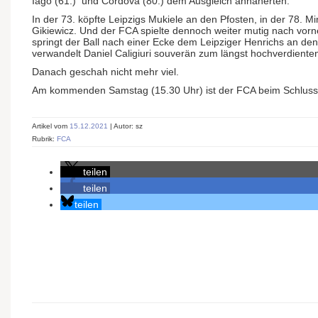
Iago (61.) und Cordova (80.) dem Ausgleich annäherten.
In der 73. köpfte Leipzigs Mukiele an den Pfosten, in der 78. Mi
Gikiewicz. Und der FCA spielte dennoch weiter mutig nach vorn
springt der Ball nach einer Ecke dem Leipziger Henrichs an den
verwandelt Daniel Caligiuri souverän zum längst hochverdienten
Danach geschah nicht mehr viel.
Am kommenden Samstag (15.30 Uhr) ist der FCA beim Schlussli
Artikel vom
15.12.2021
| Autor: sz
Rubrik:
FCA
teilen
teilen
teilen