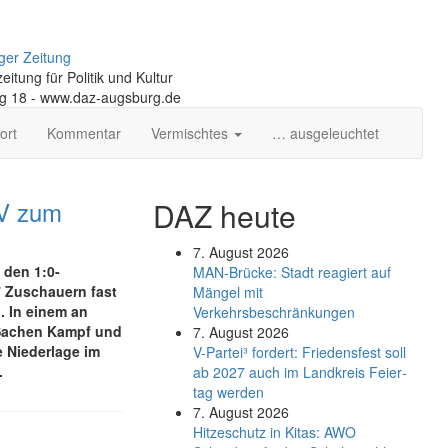
ger Zeitung
itung für Politik und Kultur
ng 18 - www.daz-augsburg.de
ort
Kommentar
Vermischtes
… ausgeleuchtet
SV zum
DAZ heute
7. August 2026
 den 1:0-
MAN-Brücke: Stadt reagiert auf
 Zuschauern fast
Mängel mit
 In einem an
Verkehrsbeschränkungen
 Sachen Kampf und
7. August 2026
e Niederlage im
V-Partei­³ fordert: Friedens­fest soll
.
ab 2027 auch im Land­kreis Feier­
tag werden
7. August 2026
Hitzeschutz in Kitas: AWO