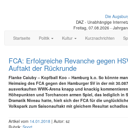
Die Augsbur
DAZ - Unabhängige Internetze
Freitag, 07.08.2026 - Jahrga
Startseite
Politik
Kultur
Kurznachrichten
Sp
FCA: Erfolgreiche Revanche gegen H
Auftakt der Rückrunde
Flanke Caiuby – Kopfball Koo – Hamburg k.o. So könnte man
Heimsieg des FCA gegen den Hamburger SV in der mit 30.087
ausverkauften WWK-Arena knapp und knackig kommentieren.
Höhepunkten und Torchancen armen Spiel, das lediglich in
Dramatik Niveau hatte, hielt sich der FCA für die unglücklich
Volkspark zum Saisonauftakt mit gleichem Resultat schadlos
Artikel vom
14.01.2018
| Autor: sz
Rubrik:
Sport