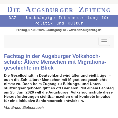
Die Augsburger Zeitung
DAZ - Unabhängige Internetzeitung für
Politik und Kultur
Freitag, 07.08.2026 - Jahrgang 18 - www.daz-augsburg.de
Toggle
navigati
Fachtag in der Augsburger Volks­hoch­
schule: Ältere Menschen mit Migrations­
geschichte im Blick
Die Gesellschaft in Deutschland wird älter und viel­fältiger –
auch die Zahl älterer Menschen mit Migra­tions­geschichte
nimmt zu. Doch beim Zugang zu Bildungs- und Unter­
stützungs­angeboten gibt es oft Barrieren. Mit einem Fachtag
am 25. Juni 2026 will die Augsburger Volks­hoch­schule diese
Heraus­forde­rungen sichtbar machen und konkrete Impulse
für eine inklusive Senioren­arbeit entwickeln.
Von Bruno Stubenrauch