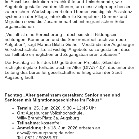
Im Anschluss disku­tieren Fachkräfte und Teil­nehmende, wie
Angebote gestaltet werden können, um diese Zielgruppe besser
zu erreichen. Workshops vertiefen Themen wie digitale Assistenz­
systeme in der Pflege, inter­kultu­relle Kompetenz, Demenz und
Migration sowie die Zusammen­arbeit mit migran­ti­schen Selbst­
organi­sationen.
„Vielfalt ist eine Bereicherung – doch sie stellt Bildungs­ein­
richtungen, Kommunen und die Senioren­arbeit auch vor neue
Aufgaben“, sagt Marina Bilotta Gutheil, Vorständin der Augsburger
Volks­hoch­schule. „Es ist wichtig, Angebote so zu gestalten, dass
sie Teilhabe ermög­lichen und Zugangs­barrieren abbauen.“
Der Fachtag ist Teil des EU-geförderten Projekts „Gleich­be­
rechtigte digitale Teilhabe auch im Alter (DIWA 4.0)“, das unter der
Leitung des Büros für gesell­schaft­liche Integ­ration der Stadt
Augsburg läuft.
Fachtag „Alter gemeinsam gestalten: Seniorinnen und
Senioren mit Migrations­geschichte im Fokus“
Termin
: 25. Juni 2026, 9:30 – 12:45 Uhr
Ort
: Augsburger Volkshochschule,
Willy-Brandt-Platz 3a, Augsburg
Teilnahme
: kostenfrei
Anmeldung
: bis 18. Juni 2026 erbeten an
diwa@vhs-augsburg.de oder
Tel. 0821 / 50265-57