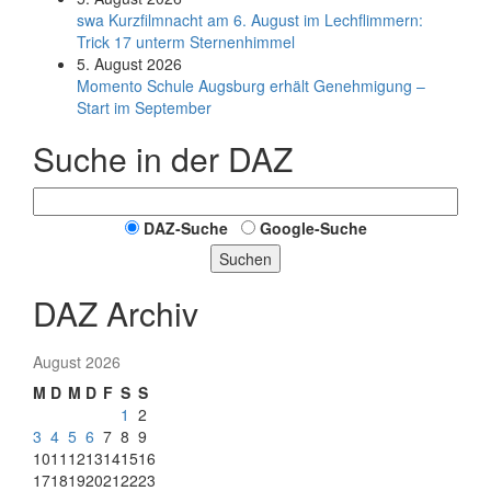
swa Kurz­film­nacht am 6. August im Lech­flim­mern:
Trick 17 unterm Sternen­himmel
5. August 2026
Momento Schule Augsburg erhält Genehmigung –
Start im September
Suche in der DAZ
DAZ-Suche
Google-Suche
Suchen
DAZ Archiv
August 2026
M
D
M
D
F
S
S
1
2
3
4
5
6
7
8
9
10
11
12
13
14
15
16
17
18
19
20
21
22
23