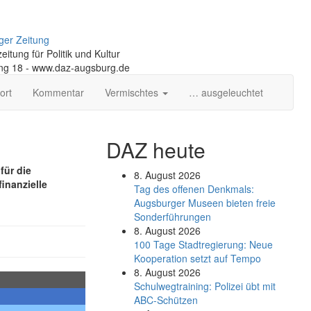
ger Zeitung
itung für Politik und Kultur
ng 18 - www.daz-augsburg.de
ort
Kommentar
Vermischtes
… ausgeleuchtet
DAZ heute
für die
8. August 2026
finanzielle
Tag des offenen Denkmals:
Augsburger Museen bieten freie
Sonderführungen
8. August 2026
100 Tage Stadtregierung: Neue
Kooperation setzt auf Tempo
8. August 2026
Schul­weg­trai­ning: Poli­zei übt mit
ABC-Schüt­zen