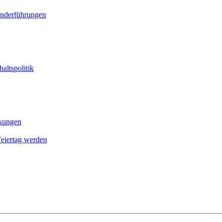
onderführungen
altspolitik
nkungen
Feier­tag werden