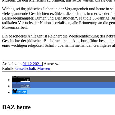
Museum zu den Menschen zu bringen, anstatt zu warten, bis sie den 
Wichtig sei ihr, jüdisches Leben in der Vergangenheit und heute in s
viele spannende Geschichten erzählen, die auch uns immer wieder übe
Barrikadenkämpfer, Dirnen und Dienstboten.“, sagt die 36-Jährige. Jü
radikalen Versuchs der Nationalsozialisten, alle Erinnerung an die 
Museumsarbeit.
Ein besonderes Anliegen ist Reichert die Wiederentdeckung des hebrä
Geschichte der jüdischen Buchdruckerei in Augsburg führe besonders 
einer wichtigen religiösen Schrift, übernahm niemanden Geringeres al
Artikel vom
01.12.2021
| Autor: sz
Rubrik:
Gesellschaft
,
Museen
teilen
teilen
teilen
DAZ heute