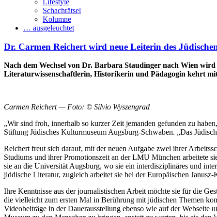
Lifestyle
Schachrätsel
Kolumne
… ausgeleuchtet
Dr. Carmen Reichert wird neue Leiterin des Jüdis
Nach dem Wechsel von Dr. Barbara Staudinger nach Wien wird 
Literaturwissenschaftlerin, Historikerin und Pädagogin kehrt m
Carmen Reichert — Foto: © Silvio Wyszengrad
„Wir sind froh, innerhalb so kurzer Zeit jemanden gefunden zu haben,
Stiftung Jüdisches Kulturmuseum Augsburg-Schwaben. „Das Jüdische
Reichert freut sich darauf, mit der neuen Aufgabe zwei ihrer Arbeitss
Studiums und ihrer Promotionszeit an der LMU München arbeitete sie
sie an die Universität Augsburg, wo sie ein interdisziplinäres und in
jiddische Literatur, zugleich arbeitet sie bei der Europäischen Jan
Ihre Kenntnisse aus der journalistischen Arbeit möchte sie für die G
die vielleicht zum ersten Mal in Berührung mit jüdischen Themen kom
Videobeiträge in der Dauerausstellung ebenso wie auf der Webseite 