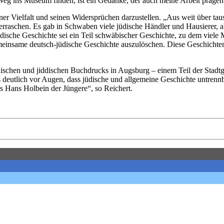
Weg ins Museum finden, ist ein Gedanke, der auch meine Arbeit prägen
einer Vielfalt und seinen Widersprüchen darzustellen. „Aus weit über ta
rraschen. Es gab in Schwaben viele jüdische Händler und Hausierer, a
dische Geschichte sei ein Teil schwäbischer Geschichte, zu dem viele 
gemeinsame deutsch-jüdische Geschichte auszulöschen. Diese Geschichte
ischen und jiddischen Buchdrucks in Augsburg – einem Teil der Stadtge
deutlich vor Augen, dass jüdische und allgemeine Geschichte untrennb
s Hans Holbein der Jüngere“, so Reichert.