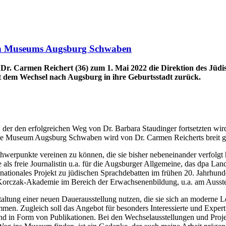
chen Museums Augsburg Schwaben
Dr. Carmen Reichert (36) zum 1. Mai 2022 die Direktion des J
it dem Wechsel nach Augsburg in ihre Geburtsstadt zurück.
 der den erfolgreichen Weg von Dr. Barbara Staudinger fortsetzten wird
 Museum Augsburg Schwaben wird von Dr. Carmen Reicherts breit gefä
chwerpunkte vereinen zu können, die sie bisher nebeneinander verfolgt 
 als freie Journalistin u.a. für die Augsburger Allgemeine, das dpa 
ternationales Projekt zu jüdischen Sprachdebatten im frühen 20. Jahrhun
usz-Korczak-Akademie im Bereich der Erwachsenenbildung, u.a. am Ausst
estaltung einer neuen Dauerausstellung nutzen, die sie sich an modern
men. Zugleich soll das Angebot für besonders Interessierte und Exper
und in Form von Publikationen. Bei den Wechselausstellungen und Proj