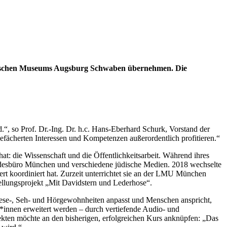
üdischen Museums Augsburg Schwaben übernehmen. Die
.“, so Prof. Dr.-Ing. Dr. h.c. Hans-Eberhard Schurk, Vorstand der
cherten Interessen und Kompetenzen außerordentlich profitieren.“
hat: die Wissenschaft und die Öffentlichkeitsarbeit. Während ihres
Landesbüro München und verschiedene jüdische Medien. 2018 wechselte
dert koordiniert hat. Zurzeit unterrichtet sie an der LMU München
ellungsprojekt „Mit Davidstern und Lederhose“.
e Lese-, Seh- und Hörgewohnheiten anpasst und Menschen anspricht,
t*innen erweitert werden – durch vertiefende Audio- und
ekten möchte an den bisherigen, erfolgreichen Kurs anknüpfen: „Das