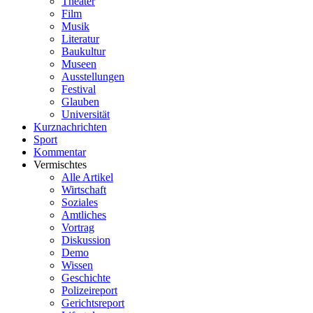
Theater
Film
Musik
Literatur
Baukultur
Museen
Ausstellungen
Festival
Glauben
Universität
Kurznachrichten
Sport
Kommentar
Vermischtes
Alle Artikel
Wirtschaft
Soziales
Amtliches
Vortrag
Diskussion
Demo
Wissen
Geschichte
Polizeireport
Gerichtsreport