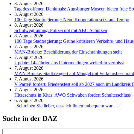
8. August 2026
Tag des offenen Denkmals: Augsburger Museen bieten freie S
8. August 2026
100 Tage Stadtregierung: Neue Kooperation setzt auf Tempo
8. August 2026
Schul­weg­trai­ning: Poli­zei übt mit ABC-Schüt­zen
8. August 2026
100 Tage Stadtregierung: Grüne kritisieren Verkehrs- und Haush
7. August 2026
MAN-Brücke: Beschilderung der Einschränkungen steht
7. August 2026
Update: 14-Jährige aus Untermeitingen weiterhin vermisst
7. August 2026
MAN-Brücke: Stadt reagiert auf Mängel mit Verkehrsbeschrä
7. August 2026
V-Partei­³ fordert: Friedens­fest soll ab 2027 auch im Land­kreis 
7. August 2026
Hitzeschutz in Kitas: AWO Schwaben fordert Schulterschluss
6. August 2026
„Schreiben Sie lieber, dass ich Ihnen unbequem war …“
Suche in der DAZ