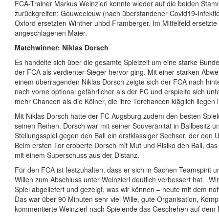
FCA-Trainer Markus Weinzierl konnte wieder auf die beiden Stam
zurückgreifen: Gouweeleuw (nach überstandener Covid19-Infekti
Oxford ersetzten Winther unbd Framberger. Im Mittelfeld ersetzt
angeschlagenen Maier.
Matchwinner: Niklas Dorsch
Es handelte sich über die gesamte Spielzeit um eine starke Bundes
der FCA als verdienter Sieger hervor ging. Mit einer starken Abwe
einem überragenden Niklas Dorsch zeigte sich der FCA nach hinte
nach vorne optional gefährlicher als der FC und erspielte sich unt
mehr Chancen als die Kölner, die ihre Torchancen kläglich liegen 
Mit Niklas Dorsch hatte der FC Augsburg zudem den besten Spiel
seinen Reihen. Dorsch war mit seiner Souveränität in Ballbesitz u
Stellungsspiel gegen den Ball ein erstklassiger Sechser, der den 
Beim ersten Tor eroberte Dorsch mit Mut und Risiko den Ball, das 
mit einem Superschuss aus der Distanz.
Für den FCA ist festzuhalten, dass er sich in Sachen Teamspirit 
Willen zum Abschluss unter Weinzierl deutlich verbessert hat. „Wi
Spiel abgeliefert und gezeigt, was wir können – heute mit dem no
Das war über 90 Minuten sehr viel Wille, gute Organisation, Kompa
kommentierte Weinzierl nach Spielende das Geschehen auf dem