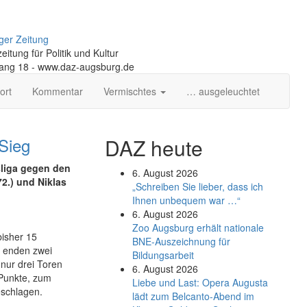
ger Zeitung
itung für Politik und Kultur
gang 18 - www.daz-augsburg.de
ort
Kommentar
Vermischtes
… ausgeleuchtet
Sieg
DAZ heute
sliga gegen den
6. August 2026
72.) und Niklas
„Schreiben Sie lieber, dass ich
Ihnen unbequem war …“
6. August 2026
Zoo Augsburg erhält nationale
bisher 15
BNE-Auszeichnung für
n enden zwei
Bildungsarbeit
nur drei Toren
6. August 2026
Punkte, zum
Liebe und Last: Opera Augusta
eschlagen.
lädt zum Belcanto-Abend im