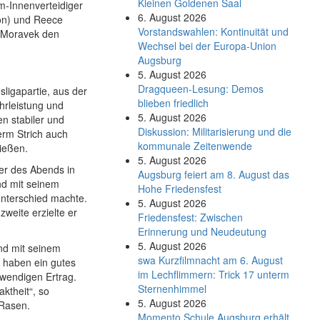
Kleinen Goldenen Saal
m-Innenverteidiger
6. August 2026
on) und Reece
Vorstandswahlen: Kontinuität und
e Moravek den
Wechsel bei der Europa-Union
Augsburg
5. August 2026
Dragqueen-Lesung: Demos
ligapartie, aus der
blieben friedlich
hrleistung und
5. August 2026
n stabiler und
Diskussion: Mi­li­ta­ri­sie­rung und die
erm Strich auch
kommunale Zeitenwende
ließen.
5. August 2026
er des Abends in
Augsburg feiert am 8. August das
nd mit seinem
Hohe Friedensfest
Unterschied machte.
5. August 2026
zweite erzielte er
Friedensfest: Zwischen
Erinnerung und Neudeutung
5. August 2026
und mit seinem
swa Kurz­film­nacht am 6. August
r haben ein gutes
im Lech­flim­mern: Trick 17 unterm
twendigen Ertrag.
Sternen­himmel
ktheit“, so
5. August 2026
 Rasen.
Momento Schule Augsburg erhält