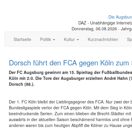
Die Augsbur
DAZ - Unabhängige Internetze
Donnerstag, 06.08.2026 - Jahr
Startseite
Politik
Kultur
Kurznachrichten
Sp
Dorsch führt den FCA gegen Köln zum 
Der FC Augsburg gewinnt am 15. Spieltag der Fußballbunde
Köln mit 2:0. Die Tore der Augsburger erzielten André Hahn (
Dorsch (88.).
Der 1. FC Köln bleibt der Lieblingsgegner des FCA. Nur zwei der 
Bundesligaspiele verlor der FCA gegen Köln. Mit dem Sieg in Köl
beeindruckende Serien. Zum einen blieben die Brecht-Städter mit 
auswärts in der aktuellen Saison beschämend harmlos und ohne 
anderen waren bis zum heutigen Abpfiff die Kölner zu Hause ung