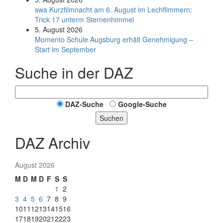
swa Kurz­film­nacht am 6. August im Lech­flim­mern:
Trick 17 unterm Sternen­himmel
5. August 2026
Momento Schule Augsburg erhält Genehmigung –
Start im September
Suche in der DAZ
DAZ-Suche
Google-Suche
Suchen
DAZ Archiv
August 2026
M
D
M
D
F
S
S
1
2
3
4
5
6
7
8
9
10
11
12
13
14
15
16
17
18
19
20
21
22
23