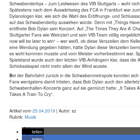
Schwabenderbys – zum Leidwesen des VfB Stuttgarts – wohl nicht
Spätestens nach dem Auswärtssieg des FCA in Frankfurt war zum
Dylanologen klar, wie sich die Wahl des Eröffnungs- und Schlussso
auf das Schwabenderby auswirken würde. Denn mit „Things Hav
eröffnete Bob Dylan sein Konzert. Auf „The Times They Are A’ Cha
Stuttgarter Fans wie Weinzierl und sein VfB-Team völlig vergeblich
now will be later to win“ – wer weiß, ob diese Verszeilen dem Kelle
eine Wendung gegeben hätten, hätte Dylan diese Verszeilen bemü
es wohl kommen musste und vom Meister vorherbestimmt war. Sp
Spielstand wurde auch den letzten VfB-Anhängern klar, dass die 
Schicksalsspiel nicht mehr allein der Wind wusste.
B
ei der Bahnfahrt zurück in die Schwabenmetropole konnten sich d
Fans wenigstens damit trösten, dass Bob Dylan auch den allerlet
Schwabenhallen-Konzerts ganz auf sie gemünzt hatte: „It Takes A 
Takes A Train To Cry“.
Artikel vom
25.04.2019
| Autor: sz
Rubrik:
Musik
teilen
teilen