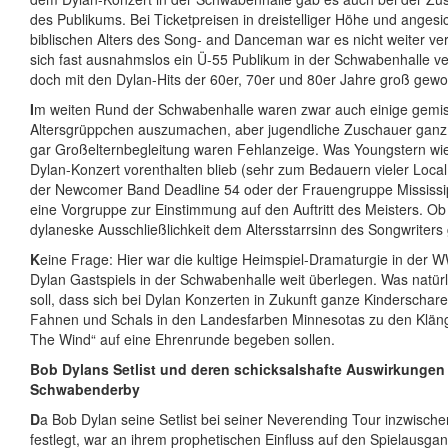
des Publikums. Bei Ticketpreisen in dreistelliger Höhe und angesic
biblischen Alters des Song- and Danceman war es nicht weiter ve
sich fast ausnahmslos ein Ü-55 Publikum in der Schwabenhalle ver
doch mit den Dylan-Hits der 60er, 70er und 80er Jahre groß gewo
I
m weiten Rund der Schwabenhalle waren zwar auch einige gemi
Altersgrüppchen auszumachen, aber jugendliche Zuschauer ganz 
gar Großelternbegleitung waren Fehlanzeige. Was Youngstern wi
Dylan-Konzert vorenthalten blieb (sehr zum Bedauern vieler Loca
der Newcomer Band Deadline 54 oder der Frauengruppe Mississip
eine Vorgruppe zur Einstimmung auf den Auftritt des Meisters. O
dylaneske Ausschließlichkeit dem Altersstarrsinn des Songwriters 
K
eine Frage: Hier war die kultige Heimspiel-Dramaturgie in der
Dylan Gastspiels in der Schwabenhalle weit überlegen. Was natürl
soll, dass sich bei Dylan Konzerten in Zukunft ganze Kinderscha
Fahnen und Schals in den Landesfarben Minnesotas zu den Kläng
The Wind“ auf eine Ehrenrunde begeben sollen.
Bob Dylans Setlist und deren schicksalshafte Auswirkungen
Schwabenderby
D
a Bob Dylan seine Setlist bei seiner Neverending Tour inzwisch
festlegt, war an ihrem prophetischen Einfluss auf den Spielausga