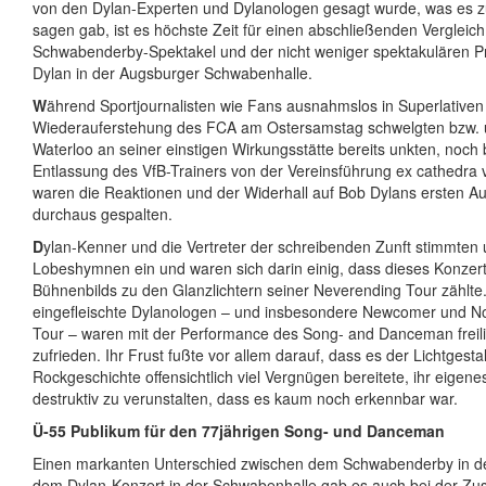
von den Dylan-Experten und Dylanologen gesagt wurde, was es z
sagen gab, ist es höchste Zeit für einen abschließenden Verglei
Schwabenderby-Spektakel und der nicht weniger spektakulären 
Dylan in der Augsburger Schwabenhalle.
W
ährend Sportjournalisten wie Fans ausnahmslos in Superlativen
Wiederauferstehung des FCA am Ostersamstag schwelgten bzw. ü
Waterloo an seiner einstigen Wirkungsstätte bereits unkten, noch 
Entlassung des VfB-Trainers von der Vereinsführung ex cathedra 
waren die Reaktionen und der Widerhall auf Bob Dylans ersten Auf
durchaus gespalten.
D
ylan-Kenner und die Vertreter der schreibenden Zunft stimmten 
Lobeshymnen ein und waren sich darin einig, dass dieses Konzert
Bühnenbilds zu den Glanzlichtern seiner Neverending Tour zählte
eingefleischte Dylanologen – und insbesondere Newcomer und No
Tour – waren mit der Performance des Song- and Danceman freili
zufrieden. Ihr Frust fußte vor allem darauf, dass es der Lichtgestal
Rockgeschichte offensichtlich viel Vergnügen bereitete, ihr eigene
destruktiv zu verunstalten, dass es kaum noch erkennbar war.
Ü-55 Publikum für den 77jährigen Song- und Danceman
Einen markanten Unterschied zwischen dem Schwabenderby in 
dem Dylan-Konzert in der Schwabenhalle gab es auch bei der 