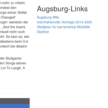
 mehr zu rütteln.
Augsburg-Links
indest den
ngs seiner Setlist
e Changed“
Augsburg-Wiki
ngin“ warteten die
Interfraktionelle Verträge 2014-2020
. „And the losers
Stadtplan für barrierefreie Mobilität
rduell nicht noch
Stadtrat
ht. So kam es, wie
ätestens beim 0:4
Antwort bei diesem
ie Stuttgarter
zten Songs seines
Lot To Laugh, It