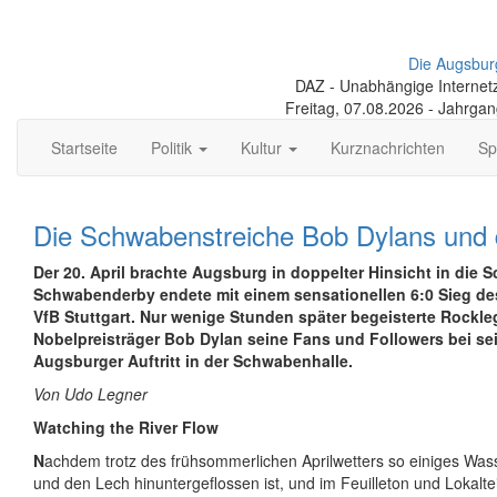
Die Augsbur
DAZ - Unabhängige Internetze
Freitag, 07.08.2026 - Jahrga
Startseite
Politik
Kultur
Kurznachrichten
Sp
Die Schwabenstreiche Bob Dylans und
Der 20. April brachte Augsburg in doppelter Hinsicht in die S
Schwabenderby endete mit einem sensationellen 6:0 Sieg d
VfB Stuttgart. Nur wenige Stunden später begeisterte Rockl
Nobelpreisträger Bob Dylan seine Fans und Followers bei se
Augsburger Auftritt in der Schwabenhalle.
Von Udo Legner
Watching the River Flow
N
achdem trotz des frühsommerlichen Aprilwetters so einiges Was
und den Lech hinuntergeflossen ist, und im Feuilleton und Lokalteil