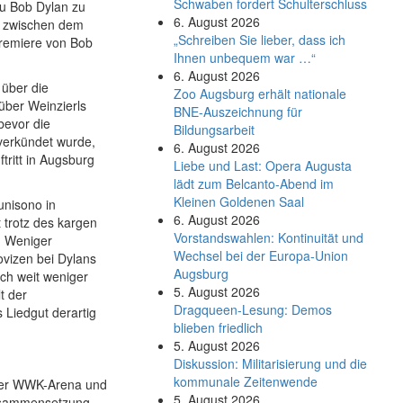
Schwaben fordert Schulterschluss
u Bob Dylan zu
6. August 2026
ch zwischen dem
„Schreiben Sie lieber, dass ich
Premiere von Bob
Ihnen unbequem war …“
6. August 2026
 über die
Zoo Augsburg erhält nationale
ber Weinzierls
BNE-Auszeichnung für
bevor die
Bildungsarbeit
verkündet wurde,
6. August 2026
tritt in Augsburg
Liebe und Last: Opera Augusta
lädt zum Belcanto-Abend im
Kleinen Goldenen Saal
unisono in
6. August 2026
 trotz des kargen
Vorstandswahlen: Kontinuität und
. Weniger
Wechsel bei der Europa-Union
vizen bei Dylans
Augsburg
ch weit weniger
5. August 2026
t der
Dragqueen-Lesung: Demos
s Liedgut derartig
blieben friedlich
5. August 2026
Diskussion: Mi­li­ta­ri­sie­rung und die
kommunale Zeitenwende
der WWK-Arena und
5. August 2026
Zusammensetzung