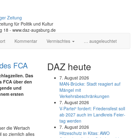
ger Zeitung
itung für Politik und Kultur
ng 18 - www.daz-augsburg.de
ort
Kommentar
Vermischtes
… ausgeleuchtet
 des FCA
DAZ heute
chlagzeilen. Das
7. August 2026
es FCA über den
MAN-Brücke: Stadt reagiert auf
egende und
Mängel mit
inem ersten
Verkehrsbeschränkungen
7. August 2026
V-Partei­³ fordert: Friedens­fest soll
ab 2027 auch im Land­kreis Feier­
tag werden
7. August 2026
ser die Wertach
Hitzeschutz in Kitas: AWO
 so ziemlich alles