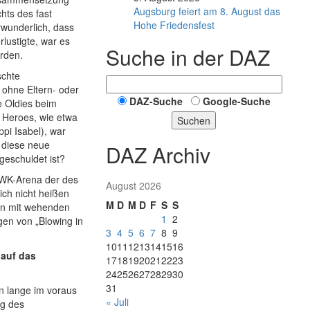
Augsburg feiert am 8. August das
hts des fast
Hohe Friedensfest
rwunderlich, dass
lustigte, war es
Suche in der DAZ
rden.
schte
ohne Eltern- oder
DAZ-Suche
Google-Suche
e Oldies beim
l Heroes, wie etwa
Suchen
pi Isabel), war
b diese neue
DAZ Archiv
geschuldet ist?
 WWK-Arena der des
August 2026
ich nicht heißen
M
D
M
D
F
S
S
ren mit wehenden
1
2
en von „Blowing in
3
4
5
6
7
8
9
10
11
12
13
14
15
16
 auf das
17
18
19
20
21
22
23
24
25
26
27
28
29
30
31
en lange im voraus
« Juli
ng des