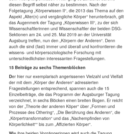
diesen Begriff selbst näher zu bestimmen. Nach der
Folgetagung „Körperwissen II“, die 2013 das Thema auf den
Aspekt „Alter(n) und vergängliche Körper“ herunterbrach, gilt
das Augenmerk der Tagung „Köperwissen III“, zu der sich
Wissenschaftlerinnen und Wissenschaftler der beiden DSG-
Sektionen am 24. und 25. Mai 2019 an der Universität
Augsburg treffen, nun den „Körpern der Anderen“. Denn
auch die sind (fast) immer und überall und konfrontieren die
wissens- und körpersoziologische Forschung mit
unterschiedlichsten interessanten Fragestellungen.
15 Beiträge zu sechs Themenblöcken
D
er hier nur exemplarisch angerissenen Vielzahl und Vielfalt
der mit dem „Körper der Anderen“ adressierten
Fragestellungen entsprechend, spannen auch die 15
Einzelbeiträge, die das Programm der Augsburger Tagung
verzeichnet, in sechs Blöcken einen breiten Bogen. Er reicht
von der „Theorie der anderen Köper“ über „Formen und
Prozesse des Othering“, „Die Berührung des Anderen“, die
„Körpertransformation“ und das „Nachempfinden von
Körperlichkeit““ bis zum „Affizierten Körper“.
W
ie ihre beiden Vorgängerinnen wird auch die Tagung