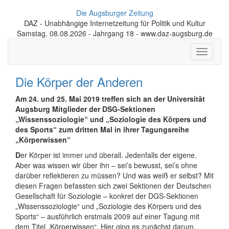
Die Augsburger Zeitung
DAZ - Unabhängige Internetzeitung für Politik und Kultur
Samstag, 08.08.2026 - Jahrgang 18 - www.daz-augsburg.de
Toggle
navigati
Die Körper der Anderen
Am 24. und 25. Mai 2019 treffen sich an der Universität
Augsburg Mitglieder der DSG-Sektionen
„Wissenssoziologie“ und „Soziologie des Körpers und
des Sports“ zum dritten Mal in ihrer Tagungsreihe
„Körperwissen“
D
er Körper ist immer und überall. Jedenfalls der eigene.
Aber was wissen wir über ihn – sei’s bewusst, sei’s ohne
darüber reflektieren zu müssen? Und was weiß er selbst? Mit
diesen Fragen befassten sich zwei Sektionen der Deutschen
Gesellschaft für Soziologie – konkret der DGS-Sektionen
„Wissenssoziologie“ und „Soziologie des Körpers und des
Sports“ – ausführlich erstmals 2009 auf einer Tagung mit
dem Titel „Körperwissen“. Hier ging es zunächst darum,