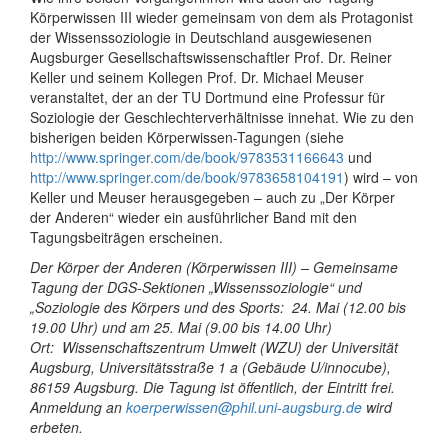
Körperwissen III wieder gemeinsam von dem als Protagonist
der Wissenssoziologie in Deutschland ausgewiesenen
Augsburger Gesellschaftswissenschaftler Prof. Dr. Reiner
Keller und seinem Kollegen Prof. Dr. Michael Meuser
veranstaltet, der an der TU Dortmund eine Professur für
Soziologie der Geschlechterverhältnisse innehat. Wie zu den
bisherigen beiden Körperwissen-Tagungen (siehe
http://www.springer.com/de/book/9783531166643
und
http://www.springer.com/de/book/9783658104191
) wird – von
Keller und Meuser herausgegeben – auch zu „Der Körper
der Anderen“ wieder ein ausführlicher Band mit den
Tagungsbeiträgen erscheinen.
Der Körper der Anderen (Körperwissen III) – Gemeinsame
Tagung der DGS-Sektionen „Wissenssoziologie“ und
„Soziologie des Körpers und des Sports:
24. Mai (12.00 bis
19.00 Uhr) und am 25. Mai (9.00 bis 14.00 Uhr)
Ort:
Wissenschaftszentrum Umwelt (WZU) der Universität
Augsburg, Universitätsstraße 1 a (Gebäude U/innocube),
86159 Augsburg.
Die Tagung ist öffentlich, der Eintritt frei.
Anmeldung an
koerperwissen@phil.uni-augsburg.de
wird
erbeten.