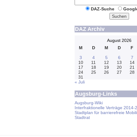
DAZ-Suche
Googl
Suchen
DAZ Archiv
August 2026
M
D
M
D
F
3
4
5
6
7
10
11
12
13
14
17
18
19
20
21
24
25
26
27
28
31
« Juli
Augsburg-Links
Augsburg-Wiki
Interfraktionelle Verträge 2014-
Stadtplan für barrierefreie Mobili
Stadtrat