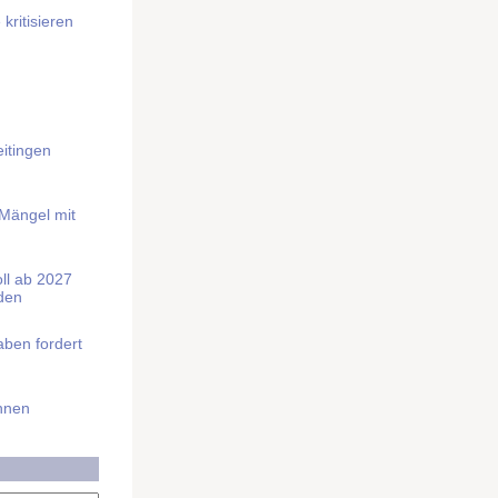
kritisieren
itingen
 Mängel mit
soll ab 2027
rden
aben fordert
Ihnen