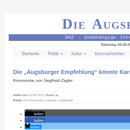
Die Augs
DAZ - Unabhängige Int
Samstag, 08.08.2
Startseite
Politik
Kultur
Kurznachrichten
Die „Augsburger Empfehlung“ könnte Kar
Kommentar von Siegfried Zagler
Artikel vom
10.09.2012
| Autor: sz
Rubrik:
Der Kommentar
,
Lifestyle
,
Lokalpolitik
teilen
teilen
teilen