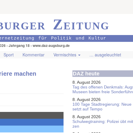
burger Zeitung
ernetzeitung für Politik und Kultur
026 - Jahrgang 18 - www.daz-augsburg.de
Sport
Kommentar
Vermischtes
… ausgeleuchtet
riere machen
DAZ heute
8. August 2026
Tag des offenen Denkmals: Aug
Museen bieten freie Sonderfüh
8. August 2026
100 Tage Stadtregierung: Neue
setzt auf Tempo
8. August 2026
Schul­weg­trai­ning: Poli­zei übt 
zen