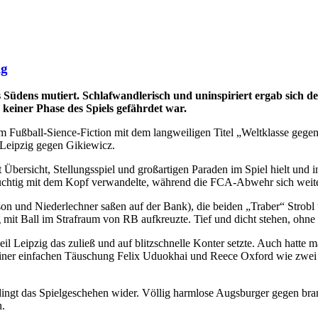
ig
 Südens mutiert. Schlafwandlerisch und uninspiriert ergab sich 
n keiner Phase des Spiels gefährdet war.
nem Fußball-Sience-Fiction mit dem langweiligen Titel „Weltklasse gege
Leipzig gegen Gikiewicz.
Übersicht, Stellungsspiel und großartigen Paraden im Spiel hielt und i
uchtig mit dem Kopf verwandelte, während die FCA-Abwehr sich weite
 und Niederlechner saßen auf der Bank), die beiden „Traber“ Strobl u
 mit Ball im Strafraum von RB aufkreuzte. Tief und dicht stehen, ohne
weil Leipzig das zuließ und auf blitzschnelle Konter setzte. Auch hatt
 einer einfachen Täuschung Felix Uduokhai und Reece Oxford wie zwei S
edingt das Spielgeschehen wider. Völlig harmlose Augsburger gegen bran
n.