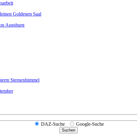
sarbeit
leinen Goldenen Saal
ion Augsburg
nterm Sternen­himmel
ptember
DAZ-Suche
Google-Suche
Suchen