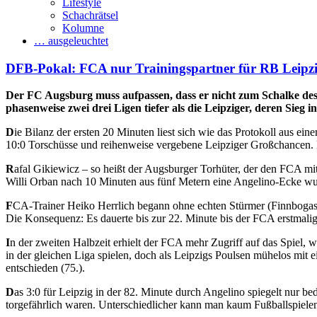
Lifestyle
Schachrätsel
Kolumne
… ausgeleuchtet
DFB-Pokal: FCA nur Trainingspartner für RB Leipz
Der FC Augsburg muss aufpassen, dass er nicht zum Schalke des
phasenweise zwei drei Ligen tiefer als die Leipziger, deren Sieg i
D
ie Bilanz der ersten 20 Minuten liest sich wie das Protokoll aus ei
10:0 Torschüsse und reihenweise vergebene Leipziger Großchancen. 
R
afal Gikiewicz – so heißt der Augsburger Torhüter, der den FCA mit 
Willi Orban nach 10 Minuten aus fünf Metern eine Angelino-Ecke w
F
CA-Trainer Heiko Herrlich begann ohne echten Stürmer (Finnbogason
Die Konsequenz: Es dauerte bis zur 22. Minute bis der FCA erstmalig
I
n der zweiten Halbzeit erhielt der FCA mehr Zugriff auf das Spiel, 
in der gleichen Liga spielen, doch als Leipzigs Poulsen mühelos mit
entschieden (75.).
D
as 3:0 für Leipzig in der 82. Minute durch Angelino spiegelt nur b
torgefährlich waren. Unterschiedlicher kann man kaum Fußballspiele