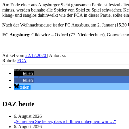
A
m Ende einer aus Augsburger Sicht grausamen Partie ist festzuhalt
mitriss, werden beinahe alle Spieler von Spiel zu Spiel schwächer. K
klang- und sanglos dahinwelkt wie der FCA in dieser Partie, sollte ein
N
ach der Weihnachtspause ist der FC Augsburg am 2. Januar (15.30 
FC Augsburg
: Gikiewicz – Oxford (77. Niederlechner), Gouweleeuw
Artikel vom
22.12.2020
| Autor: sz
Rubrik:
FCA
teilen
teilen
teilen
DAZ heute
6. August 2026
„Schreiben Sie lieber, dass ich Ihnen unbequem war …“
6. August 2026