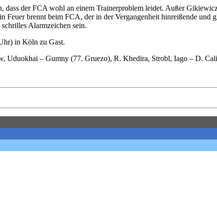
en, dass der FCA wohl an einem Trainerproblem leidet. Außer Gikiewic
ein Feuer brennt beim FCA, der in der Vergangenheit hinreißende und gl
 schrilles Alarmzeichen sein.
Uhr) in Köln zu Gast.
, Uduokhai – Gumny (77. Gruezo), R. Khedira, Strobl, Iago – D. Calig