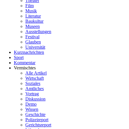
Theater
Film
Musik
Literatur
Baukultur
Museen
Ausstellungen
Festival
Glauben
Universität
Kurznachrichten
Sport
Kommentar
Vermischtes
Alle Artikel
Wirtschaft
Soziales
Amtliches
Vortrag
Diskussion
Demo
Wissen
Geschichte
Polizeireport
Gerichtsreport