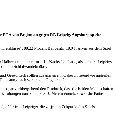
der FCA von Beginn an gegen RB Leipzig. Augsburg spielte
n Kreisklasse“: 88:22 Prozent Ballbesitz, 18:0 Flanken aus dem Spiel
n Halbzeit eins nur einmal das Nachsehen hatte, als nämlich Leipzigs
rhin im Schlafwandeln übte.
nd Gregoritsch sollten zusammen mit Caligiuri irgendwie angreifen.
 Entlastung nach vorne baut Gegner auf.
e man sogar vorübergehend den Eindruck, dass die beiden Mannschaften
chuljungen narrte und aus 16 Metern einnetzte, war die Partie
dgefährliche Leipziger, die zu jedem Zeitpunkt des Spiels