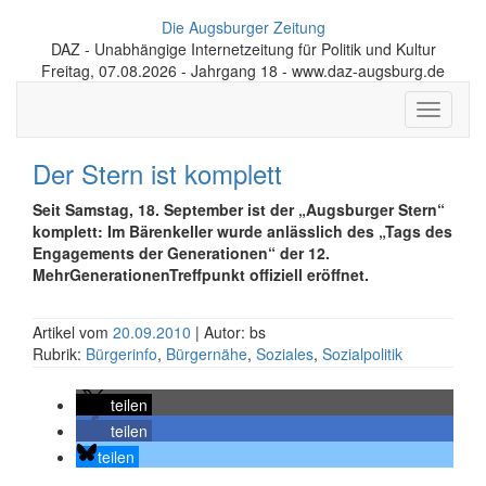
Die Augsburger Zeitung
DAZ - Unabhängige Internetzeitung für Politik und Kultur
Freitag, 07.08.2026 - Jahrgang 18 - www.daz-augsburg.de
Toggle
navigati
Der Stern ist komplett
Seit Samstag, 18. September ist der „Augsburger Stern“
komplett: Im Bärenkeller wurde anlässlich des „Tags des
Engagements der Generationen“ der 12.
MehrGenerationenTreffpunkt offiziell eröffnet.
Artikel vom
20.09.2010
| Autor: bs
Rubrik:
Bürgerinfo
,
Bürgernähe
,
Soziales
,
Sozialpolitik
teilen
teilen
teilen