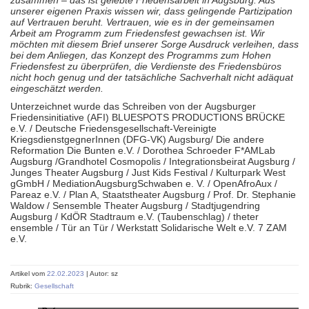
zusammen – das ist gelebte Friedensarbeit in Augsburg. Aus
unserer eigenen Praxis wissen wir, dass gelingende Partizipation
auf Vertrauen beruht. Vertrauen, wie es in der gemeinsamen
Arbeit am Programm zum Friedensfest gewachsen ist. Wir
möchten mit diesem Brief unserer Sorge Ausdruck verleihen, dass
bei dem Anliegen, das Konzept des Programms zum Hohen
Friedensfest zu überprüfen, die Verdienste des Friedensbüros
nicht hoch genug und der tatsächliche Sachverhalt nicht adäquat
eingeschätzt werden.
Unterzeichnet wurde das Schreiben von der Augsburger
Friedensinitiative (AFI) BLUESPOTS PRODUCTIONS BRÜCKE
e.V. / Deutsche Friedensgesellschaft-Vereinigte
KriegsdienstgegnerInnen (DFG-VK) Augsburg/ Die andere
Reformation Die Bunten e.V. / Dorothea Schroeder F*AMLab
Augsburg /Grandhotel Cosmopolis / Integrationsbeirat Augsburg /
Junges Theater Augsburg / Just Kids Festival / Kulturpark West
gGmbH / MediationAugsburgSchwaben e. V. / OpenAfroAux /
Pareaz e.V. / Plan A, Staatstheater Augsburg / Prof. Dr. Stephanie
Waldow / Sensemble Theater Augsburg / Stadtjugendring
Augsburg / KdÖR Stadtraum e.V. (Taubenschlag) / theter
ensemble / Tür an Tür / Werkstatt Solidarische Welt e.V. 7 ZAM
e.V.
Artikel vom
22.02.2023
| Autor: sz
Rubrik:
Gesellschaft