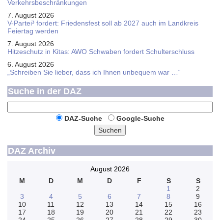
Verkehrsbeschränkungen
7. August 2026
V-Partei­³ fordert: Friedens­fest soll ab 2027 auch im Land­kreis
Feier­tag werden
7. August 2026
Hitzeschutz in Kitas: AWO Schwaben fordert Schulterschluss
6. August 2026
„Schreiben Sie lieber, dass ich Ihnen unbequem war …“
Suche in der DAZ
DAZ-Suche
Google-Suche
Suchen
DAZ Archiv
August 2026
M
D
M
D
F
S
S
1
2
3
4
5
6
7
8
9
10
11
12
13
14
15
16
17
18
19
20
21
22
23