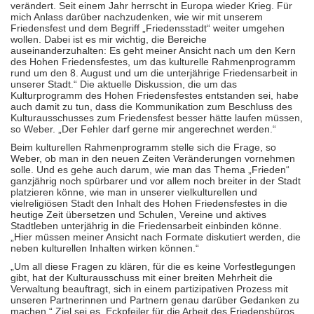
verändert. Seit einem Jahr herrscht in Europa wieder Krieg. Für
mich Anlass darüber nachzudenken, wie wir mit unserem
Friedensfest und dem Begriff „Friedensstadt“ weiter umgehen
wollen. Dabei ist es mir wichtig, die Bereiche
auseinanderzuhalten: Es geht meiner Ansicht nach um den Kern
des Hohen Friedensfestes, um das kulturelle Rahmenprogramm
rund um den 8. August und um die unterjährige Friedensarbeit in
unserer Stadt.“ Die aktuelle Diskussion, die um das
Kulturprogramm des Hohen Friedensfestes entstanden sei, habe
auch damit zu tun, dass die Kommunikation zum Beschluss des
Kulturausschusses zum Friedensfest besser hätte laufen müssen,
so Weber. „Der Fehler darf gerne mir angerechnet werden.“
Beim kulturellen Rahmenprogramm stelle sich die Frage, so
Weber, ob man in den neuen Zeiten Veränderungen vornehmen
solle. Und es gehe auch darum, wie man das Thema „Frieden“
ganzjährig noch spürbarer und vor allem noch breiter in der Stadt
platzieren könne, wie man in unserer vielkulturellen und
vielreligiösen Stadt den Inhalt des Hohen Friedensfestes in die
heutige Zeit übersetzen und Schulen, Vereine und aktives
Stadtleben unterjährig in die Friedensarbeit einbinden könne.
„Hier müssen meiner Ansicht nach Formate diskutiert werden, die
neben kulturellen Inhalten wirken können.“
„Um all diese Fragen zu klären, für die es keine Vorfestlegungen
gibt, hat der Kulturausschuss mit einer breiten Mehrheit die
Verwaltung beauftragt, sich in einem partizipativen Prozess mit
unseren Partnerinnen und Partnern genau darüber Gedanken zu
machen.“ Ziel sei es, Eckpfeiler für die Arbeit des Friedensbüros