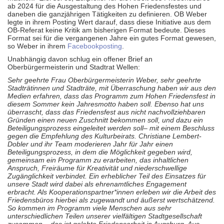
ab 2024 für die Ausgestaltung des Hohen Friedensfestes und
daneben die ganzjährigen Tätigkeiten zu definieren. OB Weber
legte in ihrem Posting Wert darauf, dass diese Initiative aus dem
OB-Referat keine Kritik am bisherigen Format bedeute. Dieses
Format sei für die vergangenen Jahre ein gutes Format gewesen,
so Weber in ihrem
Facebookposting
.
Unabhängig davon schlug ein offener Brief an
Oberbürgermeisterin und Stadtrat Wellen:
Sehr geehrte Frau Oberbürgermeisterin Weber, sehr geehrte
Stadträtinnen und Stadträte, mit Überraschung haben wir aus den
Medien erfahren, dass das Programm zum Hohen Friedensfest in
diesem Sommer kein Jahresmotto haben soll. Ebenso hat uns
überrascht, dass das Friedensfest aus nicht nachvollziehbaren
Gründen einen neuen Zuschnitt bekommen soll, und dazu ein
Beteiligungsprozess eingeleitet werden soll– mit einem Beschluss
gegen die Empfehlung des Kulturbeirats. Christiane Lembert-
Dobler und ihr Team moderieren Jahr für Jahr einen
Beteiligungsprozess, in dem die Möglichkeit gegeben wird,
gemeinsam ein Programm zu erarbeiten, das inhaltlichen
Anspruch, Freiräume für Kreativität und niederschwellige
Zugänglichkeit verbindet. Ein erheblicher Teil des Einsatzes für
unsere Stadt wird dabei als ehrenamtliches Engagement
erbracht. Als Kooperationspartner*innen erleben wir die Arbeit des
Friedensbüros hierbei als zugewandt und äußerst wertschätzend.
So kommen im Programm viele Menschen aus sehr
unterschiedlichen Teilen unserer vielfältigen Stadtgesellschaft