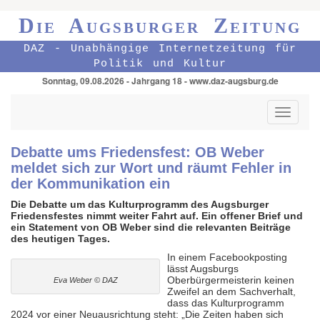
Die Augsburger Zeitung
DAZ - Unabhängige Internetzeitung für
Politik und Kultur
Sonntag, 09.08.2026 - Jahrgang 18 - www.daz-augsburg.de
Toggle
navigati
Debatte ums Friedensfest: OB Weber
meldet sich zur Wort und räumt Fehler in
der Kommunikation ein
Die Debatte um das Kulturprogramm des Augsburger
Friedensfestes nimmt weiter Fahrt auf. Ein offener Brief und
ein Statement von OB Weber sind die relevanten Beiträge
des heutigen Tages.
In einem Facebookposting
lässt Augsburgs
Oberbürgermeisterin keinen
Eva Weber © DAZ
Zweifel an dem Sachverhalt,
dass das Kulturprogramm
2024 vor einer Neuausrichtung steht: „Die Zeiten haben sich