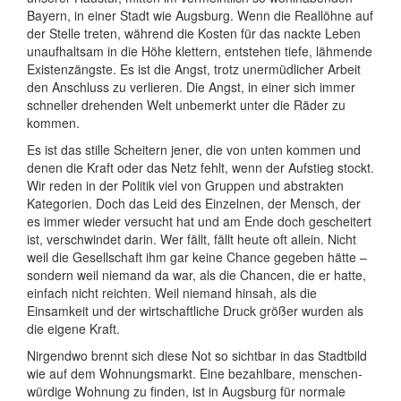
Bayern, in einer Stadt wie Augsburg. Wenn die Reallöhne auf
der Stelle treten, während die Kosten für das nackte Leben
unauf­haltsam in die Höhe klettern, entstehen tiefe, lähmende
Existenz­ängste. Es ist die Angst, trotz unermüd­licher Arbeit
den Anschluss zu verlieren. Die Angst, in einer sich immer
schneller drehenden Welt unbemerkt unter die Räder zu
kommen.
Es ist das stille Scheitern jener, die von unten kommen und
denen die Kraft oder das Netz fehlt, wenn der Aufstieg stockt.
Wir reden in der Politik viel von Gruppen und abstrakten
Kategorien. Doch das Leid des Einzelnen, der Mensch, der
es immer wieder versucht hat und am Ende doch geschei­tert
ist, verschwindet darin. Wer fällt, fällt heute oft allein. Nicht
weil die Gesell­schaft ihm gar keine Chance gegeben hätte –
sondern weil niemand da war, als die Chancen, die er hatte,
einfach nicht reichten. Weil niemand hinsah, als die
Einsamkeit und der wirt­schaft­liche Druck größer wurden als
die eigene Kraft.
Nirgendwo brennt sich diese Not so sichtbar in das Stadtbild
wie auf dem Wohnungs­markt. Eine bezahlbare, menschen­
würdige Wohnung zu finden, ist in Augsburg für normale