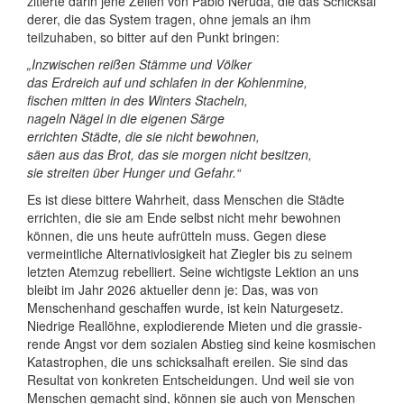
zitierte darin jene Zeilen von Pablo Neruda, die das Schicksal
derer, die das System tragen, ohne jemals an ihm
teilzuhaben, so bitter auf den Punkt bringen:
„Inzwischen reißen Stämme und Völker
das Erdreich auf und schlafen in der Kohlenmine,
fischen mitten in des Winters Stacheln,
nageln Nägel in die eigenen Särge
errichten Städte, die sie nicht bewohnen,
säen aus das Brot, das sie morgen nicht besitzen,
sie streiten über Hunger und Gefahr.“
Es ist diese bittere Wahrheit, dass Menschen die Städte
errichten, die sie am Ende selbst nicht mehr bewohnen
können, die uns heute aufrütteln muss. Gegen diese
vermeint­liche Alter­nativ­losig­keit hat Ziegler bis zu seinem
letzten Atemzug rebelliert. Seine wichtigste Lektion an uns
bleibt im Jahr 2026 aktueller denn je: Das, was von
Menschen­hand geschaffen wurde, ist kein Naturgesetz.
Niedrige Reallöhne, explo­dierende Mieten und die grassie­
rende Angst vor dem sozialen Abstieg sind keine kosmischen
Kata­strophen, die uns schicksal­haft ereilen. Sie sind das
Resultat von konkreten Ent­schei­dungen. Und weil sie von
Menschen gemacht sind, können sie auch von Menschen