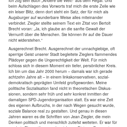
Ich zog sein Buch „Ändere die Welt!“ aus dem Regal. Und
beim Aufschlagen des Vorworts traf mich die erste Zeile wie
ein leiser Blitz, denn dort steht ein Satz, der für mich als
Augsburger auf wunderbare Weise alles miteinander
verbindet. Ziegler stellte seinem Text ein Zitat von Bertolt
Brecht voran: „Ja, ich glaube an die sanfte Gewalt der
Vernunft über die Menschen. Sie können ihr auf die Dauer
nicht widerstehen.“
Ausgerechnet Brecht. Ausgerechnet der unnach­giebige, oft
sperrige Geist unserer Stadt begleitete Zieglers flammendes
Plädoyer gegen die Unge­rechtig­keit der Welt. Für mich
schloss sich in diesem Moment ein tiefer, persön­licher Kreis.
Ich bin um das Jahr 2000 herum – damals war ich gerade
achtzehn Jahre alt – in einem links­konser­va­tiven, sozial­
demo­kratisch geprägten Umfeld großgeworden. Meine
politische Soziali­sation fand nicht in theo­retischen Dis­kus­
sionen, sondern sehr früh und sehr konkret inmitten der
damaligen SPD-Jugend­organi­sation statt. Es war eine Zeit
des eigenen Aufbruchs, in der nach Wegen gesucht wurde,
soziale Balance real zu gestalten. Und genau in diesen
Jahren waren es die Schriften von Jean Ziegler, die mein
Denken politisch und menschlich zutiefst weiteten. Er war für