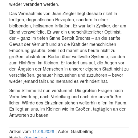
wieder verändert werden.
Das Vermächtnis von Jean Ziegler liegt deshalb nicht in
fertigen, dogma­ti­schen Rezepten, sondern in einer
bleibenden, heilsamen Irritation. Er war kein Zyniker, der am
Elend verzweifelte. Er war ein uner­schütter­licher Optimist,
der – ganz im tiefen Sinne Bertolt Brechts – an die sanfte
Gewalt der Vernunft und an die Kraft der mensch­lichen
Empörung glaubte. Sein Tod mahnt uns heute nicht zu
großen, abstrakten Reden über weltweite Systeme, sondern
zum Hinhören im Kleinen. Er fordert uns auf, die Augen vor
den Ängsten der Menschen in unserer eigenen Stadt nicht zu
verschließen, genauer hinzusehen und zuzuhören – bevor
wieder jemand fällt und niemand es verhindert hat.
Seine Stimme ist nun verstummt. Die großen Fragen nach
Verant­wortung, nach Verteilung und nach der unver­äußer­
lichen Würde des Einzelnen stehen weiterhin offen im Raum.
Es liegt an uns, im Kleinen wie im Großen, tagtäglich an den
Antworten zu bauen.
Artikel vom
11.06.2026
| Autor: Gastbeitrag
Rubrik:
Gastbeitrag