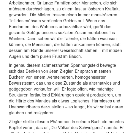
Arbeit­nehmer, für junge Familien oder Menschen, die sich
mühsam durch­schlagen, zu einem fast unlösbaren Kraftakt
geworden. Die Mieten fressen einen immer monströ­seren
Teil des mühsam verdienten Geldes auf. Wenn das
Fundament des Wohnens unbezahlbar wird, gerät das
gesamte Gefüge unseres sozialen Zusammen­lebens ins
Wanken. Dann sehen wir die Talente, die hätten wachsen
können, die Menschen, die hätten ankommen können, statt­
dessen am Rande unserer Gesell­schaft stehen – mit müden
Augen und dem puren Frust im Bauch.
In genau diesem schmerzhaften Spannungs­feld bewegte
sich das Denken von Jean Ziegler. Er sprach in seinen
Büchern von einem „verstei­nerten, homo­geni­sierten
Bewusst­sein“, das uns diese Zustände als alternativ­los und
gottgegeben verkaufen will. Er legte offen, wie mächtige
Strukturen fortlaufend Erklärungen opulent produzieren, um
die Härte des Marktes als etwas Logisches, Harmloses und
Unab­wendbares darzustellen – so lange, bis wir selbst daran
glauben und resignieren.
Ziegler stellte diesem Phänomen in seinem Buch ein neuntes
Kapitel voran, das er „Die Völker des Schweigens“ nannte. Er