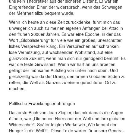
uns kein Theoretiker aus der sicheren Distanz. Er war ein
Ein­greifender. Einer, der widersprach, wenn das Schweigen
der Mehrheit allzu bequem wurde.
Wenn ich heute an diese Zeit zurückdenke, führt mich das
unweiger­lich auch zu meinen eigenen Anfängen bei Attac in
den frühen 2000er Jahren. Es war eine Epoche, in der das
Wort „Globali­sierung“ für viele wie ein großes, uner­schütter­
liches Versprechen klang. Ein Versprechen auf schranken­
lose Vernetzung, auf wachsenden Wohlstand, auf eine
glanzvolle Zukunft, wenn man sich nur genügend bemüht. Es
war die feste Gewissheit: Wenn wir hart an uns arbeiten,
gelingt der mühsame Aufstieg von unten nach oben. Und
gleich­zeitig war da der Drang, den armen Globalen Süden zu
retten, die Welt als Ganzes zu einem gerech­teren Ort zu
machen.
Politische Erweckungserfahrungen
Das erste Buch von Jean Ziegler, das mir damals die Augen
öff­nete, war „Die neuen Herr­scher der Welt und ihre glo­balen
Wider­sacher“. Später folgten Werke wie „Wie kommt der
Hunger in die Welt?“. Diese Texte waren für unsere Gene­ra­