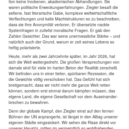
tion keine trocke­nen, aka­demi­schen Ab­hand­lungen. Sie
waren poli­ti­sche Er­weckungs­er­fah­rungen. Ziegler besaß die
sel­tene, fast lite­rari­sche Gabe, kom­plexe welt­wirt­schaft­liche
Ver­flech­tungen und kalte Macht­struk­turen so zu be­schrei­ben,
dass sie ihre Ano­nymi­tät ver­loren. Er über­setzte nackte
System­fragen in zu­tiefst mora­li­sche Fragen. Er gab den
Zahlen Gesich­ter. Das war seine uner­messl­iche Stärke – und
natür­lich auch der Grund, warum er zeit seines Lebens so
heftig pola­ri­sierte.
Heute, mehr als zwei Jahrzehnte später, im Jahr 2026, hat
sich die Welt weitergedreht. Die großen Versprechungen von
damals sind für viele im harten Beton der Realität zerschellt.
Wir befinden uns in einer tiefen, spürbaren Rezession, die
die Gewichte völlig verschoben hat. Das Gefühl hat sich
breitgemacht, dass wir nicht mehr die ganze Welt retten
können, sondern erst einmal darum kämpfen müssen, das
eigene Land, die eigene Gesell­schaft vor dem Auseinander­
brechen zu bewahren.
Denn der globale Kampf, den Ziegler einst auf den fernen
Bühnen der UN anprangerte, ist längst in den Alltag unserer
eigenen Städte eingesickert. Wir sehen die Risse direkt vor
unserer Haustür, mitten im vermeint­lich so wohl­habenden