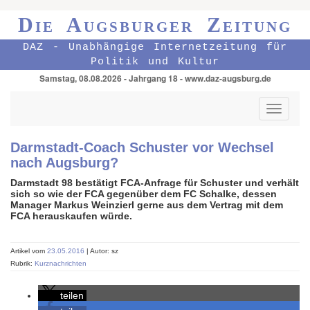
Die Augsburger Zeitung
DAZ - Unabhängige Internetzeitung für
Politik und Kultur
Samstag, 08.08.2026 - Jahrgang 18 - www.daz-augsburg.de
Toggle
navigati
Darmstadt-Coach Schuster vor Wechsel
nach Augsburg?
Darmstadt 98 bestätigt FCA-Anfrage für Schuster und verhält
sich so wie der FCA gegenüber dem FC Schalke, dessen
Manager Markus Weinzierl gerne aus dem Vertrag mit dem
FCA herauskaufen würde.
Artikel vom
23.05.2016
| Autor: sz
Rubrik:
Kurznachrichten
teilen