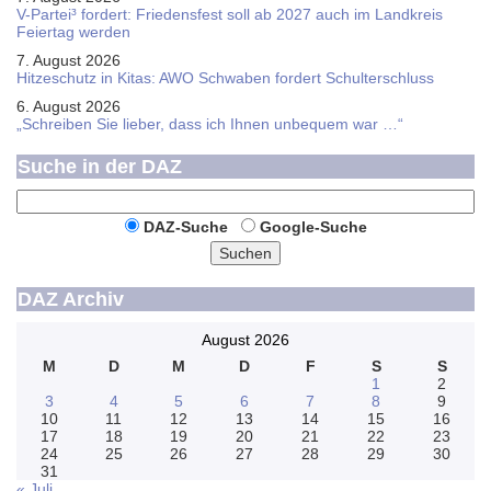
V-Partei­³ fordert: Friedens­fest soll ab 2027 auch im Land­kreis
Feier­tag werden
7. August 2026
Hitzeschutz in Kitas: AWO Schwaben fordert Schulterschluss
6. August 2026
„Schreiben Sie lieber, dass ich Ihnen unbequem war …“
Suche in der DAZ
DAZ-Suche
Google-Suche
Suchen
DAZ Archiv
August 2026
M
D
M
D
F
S
S
1
2
3
4
5
6
7
8
9
10
11
12
13
14
15
16
17
18
19
20
21
22
23
24
25
26
27
28
29
30
31
« Juli