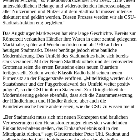
weiterentwickeln,“ so Fraktionsvorsitzender Leo Dietz. „Die vielen
unterschiedlichen Belange und widerstreitenden Interessenslagen
aller Nutzerinnen und Nutzer auf dem Stadtmarkt müssen intensiv
diskutiert und geklärt werden. Diesen Prozess werden wir als CSU-
Stadtratsfraktion eng begleiten.“
D
as Augsburger Marktwesen hat eine lange Geschichte. Bereits zur
Römerzeit verkauften Händler ihre Waren in einer zentral gelegenen
Markthalle, später auf Wochenmärkten und ab 1930 auf dem
heutigen Stadtmarkt. Dieser benötige jedoch eine bauliche
Modernisierung. Das Umfeld des Stadtmarktes habe sich bereits
stark verändert: Mit der Neuen Stadtbibliothek und der renovierten
Grottenau seien die ersten Bausteine eines neuen Quartiers
fertiggestellt. Zudem werde Klassik Radio bald seinen neuen
Firmensitz an der Fuggerstraße eröffnen. „Mittelfristig werden das
Staatstheater und der Fuggerboulevard das Umfeld weiter positiv
prägen“, so die CSU in ihrem Statement. Zur Dringlichkeit der
Modernisierung gehöre ebenfalls, dass sich die Zusammensetzung
der Händlerinnen und Händler ändere, aber auch die
Kundenwünsche heute andere seien, wie die CSU zu wissen meint.
„D
er Stadtmarkt muss sich mit neuen Konzepten und baulichen
Verbesserungen den Herausforderungen eines sich wandelnden
Einkaufsverhaltens stellen, das Einkaufserlebnis soll in den
Mittelpunkt rücken,“ sagt Gärtnermeister Peter Uhl, Stadtrat und
stellvertretender CSU-Fraktionsvorsitzender, der als großer