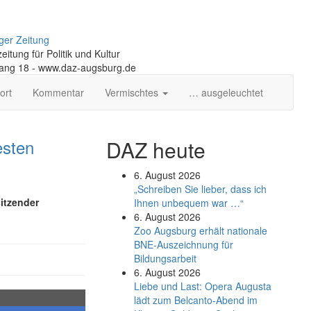
ger Zeitung
itung für Politik und Kultur
gang 18 - www.daz-augsburg.de
ort
Kommentar
Vermischtes
… ausgeleuchtet
esten
DAZ heute
6. August 2026
„Schreiben Sie lieber, dass ich
itzender
Ihnen unbequem war …“
6. August 2026
Zoo Augsburg erhält nationale
BNE-Auszeichnung für
Bildungsarbeit
6. August 2026
Liebe und Last: Opera Augusta
lädt zum Belcanto-Abend im