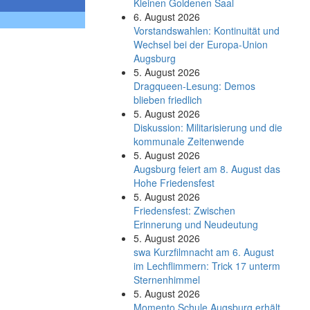
Kleinen Goldenen Saal
6. August 2026
Vorstandswahlen: Kontinuität und
Wechsel bei der Europa-Union
Augsburg
5. August 2026
Dragqueen-Lesung: Demos
blieben friedlich
5. August 2026
Diskussion: Mi­li­ta­ri­sie­rung und die
kommunale Zeitenwende
5. August 2026
Augsburg feiert am 8. August das
Hohe Friedensfest
5. August 2026
Friedensfest: Zwischen
Erinnerung und Neudeutung
5. August 2026
swa Kurz­film­nacht am 6. August
im Lech­flim­mern: Trick 17 unterm
Sternen­himmel
5. August 2026
Momento Schule Augsburg erhält