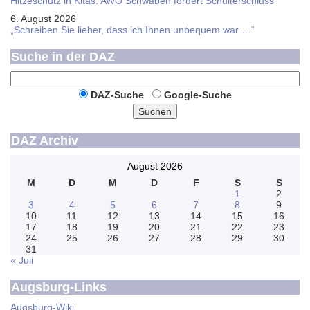
Hitzeschutz in Kitas: AWO Schwaben fordert Schulterschluss
6. August 2026
„Schreiben Sie lieber, dass ich Ihnen unbequem war …“
Suche in der DAZ
DAZ-Suche
Google-Suche
Suchen
DAZ Archiv
August 2026
M
D
M
D
F
S
S
1
2
3
4
5
6
7
8
9
10
11
12
13
14
15
16
17
18
19
20
21
22
23
24
25
26
27
28
29
30
31
« Juli
Augsburg-Links
Augsburg-Wiki