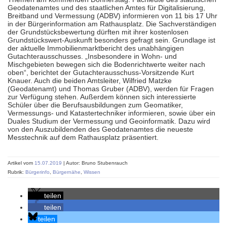
Geodatenamtes und des staatlichen Amtes für Digitalisierung,
Breitband und Vermessung (ADBV) informieren von 11 bis 17 Uhr
in der Bürgerinformation am Rathausplatz. Die Sachverständigen
der Grundstücksbewertung dürften mit ihrer kostenlosen
Grundstückswert-Auskunft besonders gefragt sein. Grundlage ist
der aktuelle Immobilienmarktbericht des unabhängigen
Gutachterausschusses. „Insbesondere in Wohn- und
Mischgebieten bewegen sich die Bodenrichtwerte weiter nach
oben“, berichtet der Gutachterausschuss-Vorsitzende Kurt
Knauer. Auch die beiden Amtsleiter, Wilfried Matzke
(Geodatenamt) und Thomas Gruber (ADBV), werden für Fragen
zur Verfügung stehen. Außerdem können sich interessierte
Schüler über die Berufsausbildungen zum Geomatiker,
Vermessungs- und Katastertechniker informieren, sowie über ein
Duales Studium der Vermessung und Geoinformatik. Dazu wird
von den Auszubildenden des Geodatenamtes die neueste
Messtechnik auf dem Rathausplatz präsentiert.
Artikel vom
15.07.2019
| Autor: Bruno Stubenrauch
Rubrik:
Bürgerinfo
,
Bürgernähe
,
Wissen
teilen
teilen
teilen