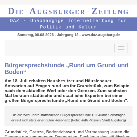
Die Augsburger Zeitung
DAZ - Unabhängige Internetzeitung für
Politik und Kultur
Samstag, 08.08.2026 - Jahrgang 18 - www.daz-augsburg.de
Toggle
navigati
Bürgersprechstunde „Rund um Grund und
Boden“
Am 18. Juli erhalten Hausbesitzer und Häuslebauer
Antworten auf Fragen rund um ihr Grundstück, zum Beispiel
nach dem aktuellen Wert oder den Grenzen. Zum sechsten
Mal beraten städtische und staatliche Experten bei einer
großen Bürgersprechstunde „Rund um Grund und Boden“.
Die alle zwei Jahre stattfindende Bürgersprechstunde zu Grundstücksfragen
erfreut sich stets einer guten Resonanz (Foto: Ruth Plössel / Stadt Augsburg)
Grundstück, Grenze, Bodenrichtwert und Vermessung lauten die
Themen am kommenden Donnerstag. Fachleute des städtischen