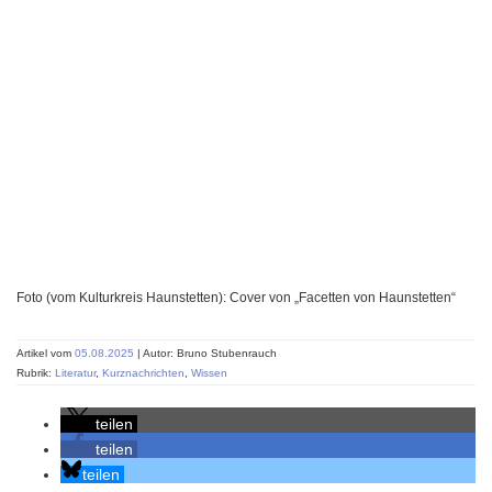
Foto (vom Kulturkreis Haunstetten): Cover von „Facetten von Haunstetten“
Artikel vom
05.08.2025
| Autor: Bruno Stubenrauch
Rubrik:
Literatur
,
Kurznachrichten
,
Wissen
teilen
teilen
teilen