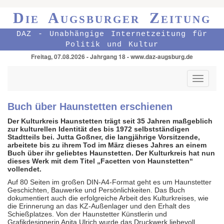
Die Augsburger Zeitung
DAZ - Unabhängige Internetzeitung für
Politik und Kultur
Freitag, 07.08.2026 - Jahrgang 18 - www.daz-augsburg.de
Toggle
navigati
Buch über Haunstetten erschienen
Der Kulturkreis Haunstetten trägt seit 35 Jahren maßgeblich
zur kulturellen Identität des bis 1972 selbstständigen
Stadtteils bei. Jutta Goßner, die langjährige Vorsitzende,
arbeitete bis zu ihrem Tod im März dieses Jahres an einem
Buch über ihr geliebtes Haunstetten. Der Kulturkreis hat nun
dieses Werk mit dem Titel „Facetten von Haunstetten“
vollendet.
Auf 80 Seiten im großen DIN-A4-Format geht es um Haunstetter
Geschichten, Bauwerke und Persönlichkeiten. Das Buch
dokumentiert auch die erfolgreiche Arbeit des Kulturkreises, wie
die Erinnerung an das KZ-Außenlager und den Erhalt des
Schießplatzes. Von der Haunstetter Künstlerin und
Grafikdesignerin Anita Ulrich wurde das Druckwerk liebevoll