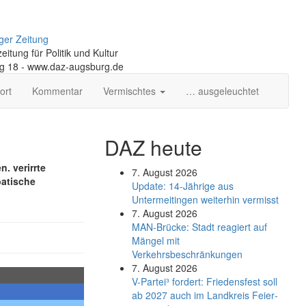
ger Zeitung
itung für Politik und Kultur
ng 18 - www.daz-augsburg.de
ort
Kommentar
Vermischtes
… ausgeleuchtet
DAZ heute
. verirrte
7. August 2026
batische
Update: 14-Jährige aus
Untermeitingen weiterhin vermisst
7. August 2026
MAN-Brücke: Stadt reagiert auf
Mängel mit
Verkehrsbeschränkungen
7. August 2026
V-Partei­³ fordert: Friedens­fest soll
ab 2027 auch im Land­kreis Feier­