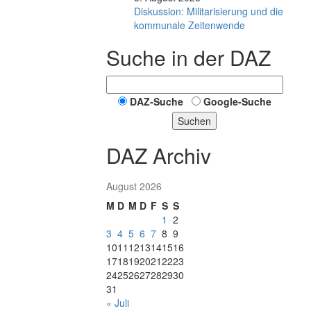
Diskussion: Mi­li­ta­ri­sie­rung und die
kommunale Zeitenwende
Suche in der DAZ
DAZ-Suche
Google-Suche
Suchen
DAZ Archiv
August 2026
M
D
M
D
F
S
S
1
2
3
4
5
6
7
8
9
10
11
12
13
14
15
16
17
18
19
20
21
22
23
24
25
26
27
28
29
30
31
« Juli