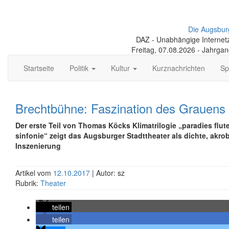
Die Augsbur
DAZ - Unabhängige Internetze
Freitag, 07.08.2026 - Jahrga
Startseite
Politik
Kultur
Kurznachrichten
Sp
Brechtbühne: Faszination des Grauens
Der erste Teil von Thomas Köcks Klimatrilogie „paradies fluten
sinfonie“ zeigt das Augsburger Stadttheater als dichte, akro
Inszenierung
Artikel vom
12.10.2017
| Autor: sz
Rubrik:
Theater
teilen
teilen