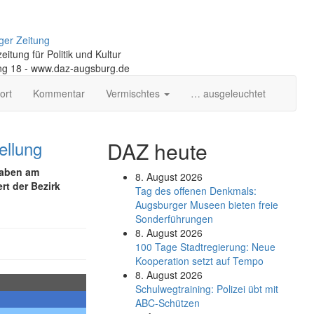
ger Zeitung
itung für Politik und Kultur
ng 18 - www.daz-augsburg.de
ort
Kommentar
Vermischtes
… ausgeleuchtet
ellung
DAZ heute
waben am
8. August 2026
rt der Bezirk
Tag des offenen Denkmals:
Augsburger Museen bieten freie
Sonderführungen
8. August 2026
100 Tage Stadtregierung: Neue
Kooperation setzt auf Tempo
8. August 2026
Schul­weg­trai­ning: Poli­zei übt mit
ABC-Schüt­zen