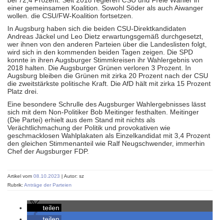
bei 72,4 Prozent. Seit 2018 regieren CSU und Freie Wähler in
einer gemeinsamen Koalition. Sowohl Söder als auch Aiwanger
wollen. die CSU/FW-Koalition fortsetzen.
In Augsburg haben sich die beiden CSU-Direktkandidaten
Andreas Jäckel und Leo Dietz erwartungsgemäß durchgesetzt,
wer ihnen von den anderen Parteien über die Landeslisten folgt,
wird sich in den kommenden beiden Tagen zeigen. Die SPD
konnte in ihren Augsburger Stimmkreisen ihr Wahlergebnis von
2018 halten. Die Augsburger Grünen verloren 3 Prozent. In
Augsburg bleiben die Grünen mit zirka 20 Prozent nach der CSU
die zweitstärkste politische Kraft. Die AfD hält mit zirka 15 Prozent
Platz drei.
Eine besondere Schrulle des Augsburger Wahlergebnisses lässt
sich mit dem Non-Politiker Bob Meitinger festhalten. Meitinger
(Die Partei) erhielt aus dem Stand mit nichts als
Verächtlichmachung der Politik und provokativen wie
geschmacklosen Wahlplakaten als Einzelkandidat mit 3,4 Prozent
den gleichen Stimmenanteil wie Ralf Neugschwender, immerhin
Chef der Augsburger FDP.
Artikel vom
08.10.2023
| Autor: sz
Rubrik:
Anträge der Parteien
teilen
teilen