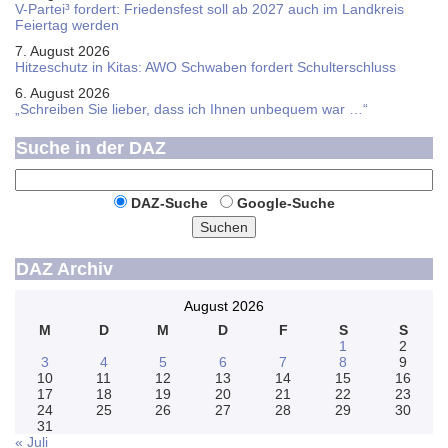
V-Partei­³ fordert: Friedens­fest soll ab 2027 auch im Land­kreis
Feier­tag werden
7. August 2026
Hitzeschutz in Kitas: AWO Schwaben fordert Schulterschluss
6. August 2026
„Schreiben Sie lieber, dass ich Ihnen unbequem war …“
Suche in der DAZ
DAZ-Suche
Google-Suche
Suchen
DAZ Archiv
August 2026
M
D
M
D
F
S
S
1
2
3
4
5
6
7
8
9
10
11
12
13
14
15
16
17
18
19
20
21
22
23
24
25
26
27
28
29
30
31
« Juli