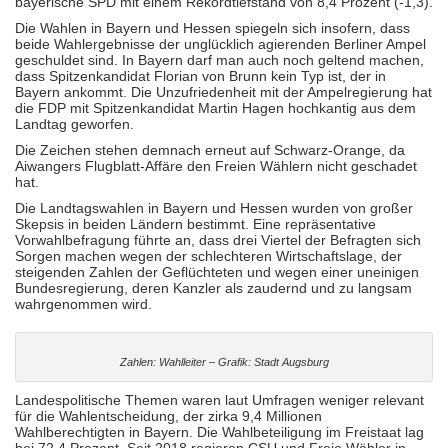
bayerische SPD mit einem Rekordtiefstand von 8,4 Prozent (-1,3).
Die Wahlen in Bayern und Hessen spiegeln sich insofern, dass
beide Wahlergebnisse der unglücklich agierenden Berliner Ampel
geschuldet sind. In Bayern darf man auch noch geltend machen,
dass Spitzenkandidat Florian von Brunn kein Typ ist, der in
Bayern ankommt. Die Unzufriedenheit mit der Ampelregierung hat
die FDP mit Spitzenkandidat Martin Hagen hochkantig aus dem
Landtag geworfen.
Die Zeichen stehen demnach erneut auf Schwarz-Orange, da
Aiwangers Flugblatt-Affäre den Freien Wählern nicht geschadet
hat.
Die Landtagswahlen in Bayern und Hessen wurden von großer
Skepsis in beiden Ländern bestimmt. Eine repräsentative
Vorwahlbefragung führte an, dass drei Viertel der Befragten sich
Sorgen machen wegen der schlechteren Wirtschaftslage, der
steigenden Zahlen der Geflüchteten und wegen einer uneinigen
Bundesregierung, deren Kanzler als zaudernd und zu langsam
wahrgenommen wird.
Zahlen: Wahlleiter – Grafik: Stadt Augsburg
Landespolitische Themen waren laut Umfragen weniger relevant
für die Wahlentscheidung, der zirka 9,4 Millionen
Wahlberechtigten in Bayern. Die Wahlbeteiligung im Freistaat lag