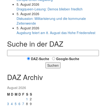
5. August 2026
Dragqueen-Lesung: Demos blieben friedlich
5. August 2026
Diskussion: Mi­li­ta­ri­sie­rung und die kommunale
Zeitenwende
5. August 2026
Augsburg feiert am 8. August das Hohe Friedensfest
Suche in der DAZ
DAZ-Suche
Google-Suche
Suchen
DAZ Archiv
August 2026
M
D
M
D
F
S
S
1
2
3
4
5
6
7
8
9