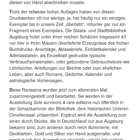
diesen von Hand abschreiben musste.
T
rotz der teilweise hohen Auflagen haben von diesen
Druckwerken oft nur wenige, ja, hat häufig nur ein einziges
Exemplar bis in unsere Zeit „überlebt“, mitunter gar nur ein
Fragment eines Exemplars. Die Staats- und Stadtbibliothek
Augsburg hütet unter ihren reichen Schätzen insgesamt 43
nur hier in ihren Mauern überlieferte Erzeugnisse des frühen
Buchdrucks: Anschläge, Ablassbriefe, Einblattkalender und
Aderlasstafeln, als Einzelblatt gedruckte typische
Verbrauchsmaterialien, oder gebundene Gebrauchstexte wie
Lehrbücher, Anleitungen zur Beichte oder zum ehelichen
Leben, aber auch Romane, Gedichte, Kalender und
astrologische Vorhersagen.
D
iese Rarissima wurden jetzt zum allerersten Mal
zusammengestellt und bearbeitet. Sie werden in der
Ausstellung
Sole survivors & rare editions
nun öffentlich in
der Schatzkammer der Bibliothek, dem historischen Unteren
Cimeliensaal, präsentiert. Ergänzt wird die Ausstellung zum
einen durch Stücke, die in Deutschland nur aus Augsburg
bekannt sind, zum anderen durch reich illuminierte, mit
Deckfarben, Gold und Silber von Hand ausgemalte, und
somit durch ihre Ausstattung ebenfalls unikale Inkunabeln