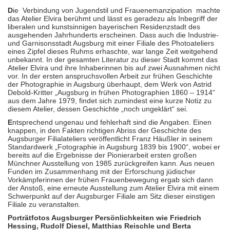
D
ie
Verbindung von Jugendstil und Frauenemanzipation
machte
das Atelier Elvira berühmt und lässt es geradezu als Inbegriff der
liberalen und kunstsinnigen bayerischen Residenzstadt des
ausgehenden Jahrhunderts erscheinen. Dass auch die Industrie-
und Garnisonsstadt Augsburg mit einer Filiale des Photoateliers
eines Zipfel dieses Ruhms erhaschte, war lange Zeit weitgehend
unbekannt. In der gesamten Literatur zu dieser Stadt kommt das
Atelier Elvira und ihre Inhaberinnen bis auf zwei Ausnahmen nicht
vor. In der ersten anspruchsvollen Arbeit zur frühen Geschichte
der Photographie in Augsburg überhaupt, dem Werk von Astrid
Debold-Kritter „Augsburg in frühen Photographien 1860 – 1914“
aus dem Jahre 1979, findet sich zumindest eine kurze Notiz zu
diesem Atelier, dessen Geschichte „noch ungeklärt“ sei.
E
ntsprechend ungenau und fehlerhaft sind die Angaben. Einen
knappen, in den Fakten richtigen Abriss der Geschichte des
Augsburger Filialateliers veröffentlicht Franz Häußler in seinem
Standardwerk „Fotographie in Augsburg 1839 bis 1900“, wobei er
bereits auf die Ergebnisse der Pionierarbeit ersten großen
Münchner Ausstellung von 1985 zurückgreifen kann. Aus neuen
Funden im Zusammenhang mit der Erforschung jüdischer
Vorkämpferinnen der frühen Frauenbewegung ergab sich dann
der Anstoß, eine erneute Ausstellung zum Atelier Elvira mit einem
Schwerpunkt auf der Augsburger Filiale am Sitz dieser einstigen
Filiale zu veranstalten.
Porträtfotos Augsburger Persönlichkeiten wie Friedrich
Hessing, Rudolf Diesel, Matthias Reischle und Berta