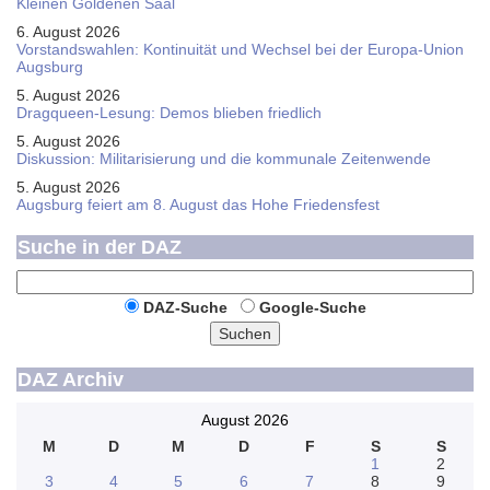
Kleinen Goldenen Saal
6. August 2026
Vorstandswahlen: Kontinuität und Wechsel bei der Europa-Union
Augsburg
5. August 2026
Dragqueen-Lesung: Demos blieben friedlich
5. August 2026
Diskussion: Mi­li­ta­ri­sie­rung und die kommunale Zeitenwende
5. August 2026
Augsburg feiert am 8. August das Hohe Friedensfest
Suche in der DAZ
DAZ-Suche
Google-Suche
Suchen
DAZ Archiv
August 2026
M
D
M
D
F
S
S
1
2
3
4
5
6
7
8
9