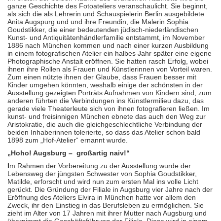
ganze Geschichte des Fotoateliers veranschaulicht. Sie beginnt,
als sich die als Lehrerin und Schauspielerin Berlin ausgebildete
Anita Augspurg und und ihre Freundin, die Malerin Sophia
Goudstikker, die einer bedeutenden jüdisch-niederländischen
Kunst- und Antiquitätenhändlerfamilie entstammt, im November
1886 nach München kommen und nach einer kurzen Ausbildung
in einem fotografischen Atelier ein halbes Jahr später eine eigene
Photographische Anstalt eröffnen. Sie hatten rasch Erfolg, wobei
ihnen ihre Rollen als Frauen und Künstlerinnen von Vorteil waren.
Zum einen nützte ihnen der Glaube, dass Frauen besser mit
Kinder umgehen könnten, weshalb einige der schönsten in der
Ausstellung gezeigten Porträts Aufnahmen von Kindern sind, zum
anderen führten die Verbindungen ins Künstlermilieu dazu, das
gerade viele Theaterleute sich von ihnen fotografieren ließen. Im
kunst- und freisinnigen München ebnete das auch den Weg zur
Aristokratie, die auch die gleichgeschlechtliche Verbindung der
beiden Inhaberinnen tolerierte, so dass das Atelier schon bald
1898 zum „Hof-Atelier“ ernannt wurde.
„Hoho! Augsburg –
großartig naiv!“
I
m Rahmen der Vorbereitung zu der Ausstellung wurde der
Lebensweg der jüngsten Schwester von Sophia Goudstikker,
Matilde, erforscht und wird nun zum ersten Mal ins volle Licht
gerückt. Die Gründung der Filiale in Augsburg vier Jahre nach der
Eröffnung des Ateliers Elvira in München hatte vor allem den
Zweck, ihr den Einstieg in das Berufsleben zu ermöglichen. Sie
zieht im Alter von 17 Jahren mit ihrer Mutter nach Augsburg und