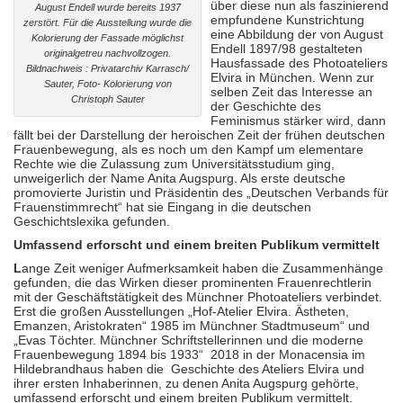
über diese nun als faszinierend
August Endell wurde bereits 1937
empfundene Kunstrichtung
zerstört. Für die Ausstellung wurde die
eine Abbildung der von August
Kolorierung der Fassade möglichst
Endell 1897/98 gestalteten
originalgetreu nachvollzogen.
Hausfassade des Photoateliers
Bildnachweis : Privatarchiv Karrasch/
Elvira in München. Wenn zur
Sauter, Foto- Kolorierung von
selben Zeit das Interesse an
Christoph Sauter
der Geschichte des
Feminismus stärker wird, dann
fällt bei der Darstellung der heroischen Zeit der frühen deutschen
Frauenbewegung, als es noch um den Kampf um elementare
Rechte wie die Zulassung zum Universitätsstudium ging,
unweigerlich der Name Anita Augspurg. Als erste deutsche
promovierte Juristin und Präsidentin des „Deutschen Verbands für
Frauenstimmrecht“ hat sie Eingang in die deutschen
Geschichtslexika gefunden.
Umfassend erforscht und einem breiten Publikum vermittelt
L
ange Zeit weniger Aufmerksamkeit haben die Zusammenhänge
gefunden, die das Wirken dieser prominenten Frauenrechtlerin
mit der Geschäftstätigkeit des Münchner Photoateliers verbindet.
Erst die großen Ausstellungen „Hof-Atelier Elvira. Ästheten,
Emanzen, Aristokraten“ 1985 im Münchner Stadtmuseum“ und
„Evas Töchter. Münchner Schriftstellerinnen und die moderne
Frauenbewegung 1894 bis 1933“
2018 in der Monacensia im
Hildebrandhaus haben die
Geschichte des Ateliers Elvira und
ihrer ersten Inhaberinnen, zu denen Anita Augspurg gehörte,
umfassend erforscht und einem breiten Publikum vermittelt.