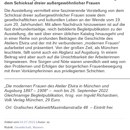
dem Schicksal dreier außergewöhnlicher Frauen
Die Ausstellung vermittelt eine faszinierende Vorstellung von dem
Schicksal dreier außergewöhnlicher Frauen sowie dem
gesellschaftlichen und kulturellen Leben an der Wende vom 19.
zum 20, Jahrhundert. Mit allem Nachdruck hinzuweisen ist auf die
fast dreihundertseitige, reich bebilderte Begleitpublikation zu der
Ausstellung, die weit über einen üblichen Katalog hinausgeht und
in einer Reihe von profunden Beiträgen die Geschichte des
Ateliers Elvira und der mit ihr verbundenen „modernen Frauen“
aufarbeitet und präsentiert. Von der großen Zeit, als München
leuchtete, fällt somit auch ein Abglanz auf Augsburg. In einem
Beitrag wird aber auch auf die Unsichtbarkeit der Arbeiterinnen
hingewiesen. Ihre Sorgen und Nöte waren unendlich weit weg von
den Problemen und Erfolgen der bürgerlichen Frauenbewegung
mit ihren Vorkämpferinnen aus privilegierten Schichten.
———————————————————————————————
„
Die modernen Frauen des Atelier Elvira in München und
Augsburg 1897 – 1908″ –
noch bis 25. September 2022.
Gleichnamige Begleitpublikation, hrsg. von Ingvild Richardsen,
Volk Verlag München, 29 Euro.
Ort:
Grafisches Kabinett/Maximilianstraße 48 –
Eintritt frei.
Artikel vom
03.07.2022
| Autor: sz
Rubrik:
Gesellschaft
,
Museen