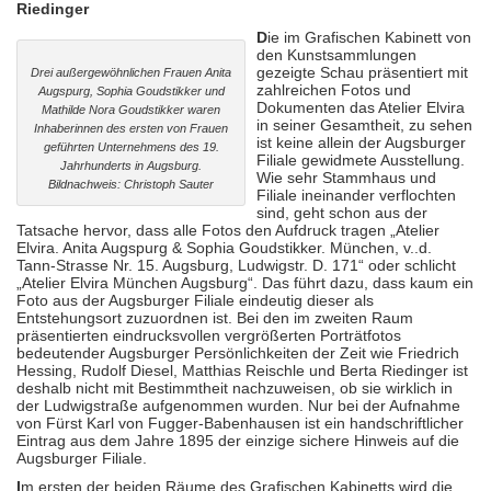
Riedinger
D
ie im Grafischen Kabinett von
den Kunstsammlungen
gezeigte Schau präsentiert mit
Drei außergewöhnlichen Frauen Anita
zahlreichen Fotos und
Augspurg, Sophia Goudstikker und
Dokumenten das Atelier Elvira
Mathilde Nora Goudstikker waren
in seiner Gesamtheit, zu sehen
Inhaberinnen des ersten von Frauen
ist keine allein der Augsburger
geführten Unternehmens des 19.
Filiale gewidmete Ausstellung.
Jahrhunderts in Augsburg.
Wie sehr Stammhaus und
Bildnachweis: Christoph Sauter
Filiale ineinander verflochten
sind, geht schon aus der
Tatsache hervor, dass alle Fotos den Aufdruck tragen „Atelier
Elvira. Anita Augspurg & Sophia Goudstikker. München, v..d.
Tann-Strasse Nr. 15. Augsburg, Ludwigstr. D. 171“ oder schlicht
„Atelier Elvira München Augsburg“. Das führt dazu, dass kaum ein
Foto aus der Augsburger Filiale eindeutig dieser als
Entstehungsort zuzuordnen ist. Bei den im zweiten Raum
präsentierten eindrucksvollen vergrößerten Porträtfotos
bedeutender Augsburger Persönlichkeiten der Zeit wie Friedrich
Hessing, Rudolf Diesel, Matthias Reischle und Berta Riedinger ist
deshalb nicht mit Bestimmtheit nachzuweisen, ob sie wirklich in
der Ludwigstraße aufgenommen wurden. Nur bei der Aufnahme
von Fürst Karl von Fugger-Babenhausen ist ein handschriftlicher
Eintrag aus dem Jahre 1895 der einzige sichere Hinweis auf die
Augsburger Filiale.
I
m ersten der beiden Räume des Grafischen Kabinetts wird die