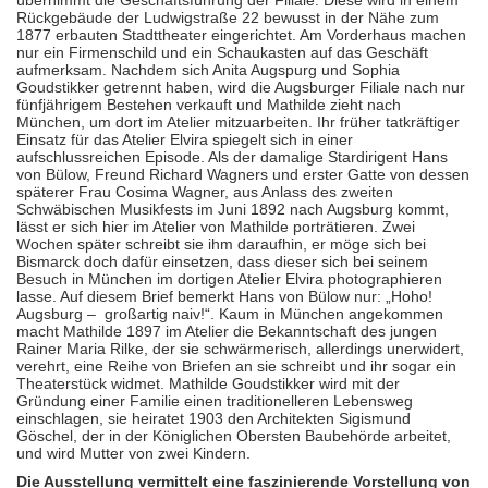
übernimmt die Geschäftsführung der Filiale. Diese wird in einem
Rückgebäude der Ludwigstraße 22 bewusst in der Nähe zum
1877 erbauten Stadttheater eingerichtet. Am Vorderhaus machen
nur ein Firmenschild und ein Schaukasten auf das Geschäft
aufmerksam. Nachdem sich Anita Augspurg und Sophia
Goudstikker getrennt haben, wird die Augsburger Filiale nach nur
fünfjährigem Bestehen verkauft und Mathilde zieht nach
München, um dort im Atelier mitzuarbeiten. Ihr früher tatkräftiger
Einsatz für das Atelier Elvira spiegelt sich in einer
aufschlussreichen Episode. Als der damalige Stardirigent Hans
von Bülow, Freund Richard Wagners und erster Gatte von dessen
späterer Frau Cosima Wagner, aus Anlass des zweiten
Schwäbischen Musikfests im Juni 1892 nach Augsburg kommt,
lässt er sich hier im Atelier von Mathilde porträtieren. Zwei
Wochen später schreibt sie ihm daraufhin, er möge sich bei
Bismarck doch dafür einsetzen, dass dieser sich bei seinem
Besuch in München im dortigen Atelier Elvira photographieren
lasse. Auf diesem Brief bemerkt Hans von Bülow nur: „Hoho!
Augsburg –
großartig naiv!“. Kaum in München angekommen
macht Mathilde 1897 im Atelier die Bekanntschaft des jungen
Rainer Maria Rilke, der sie schwärmerisch, allerdings unerwidert,
verehrt, eine Reihe von Briefen an sie schreibt und ihr sogar ein
Theaterstück widmet. Mathilde Goudstikker wird mit der
Gründung einer Familie einen traditionelleren Lebensweg
einschlagen, sie heiratet 1903 den Architekten Sigismund
Göschel, der in der Königlichen Obersten Baubehörde arbeitet,
und wird Mutter von zwei Kindern.
Die Ausstellung vermittelt eine faszinierende Vorstellung von