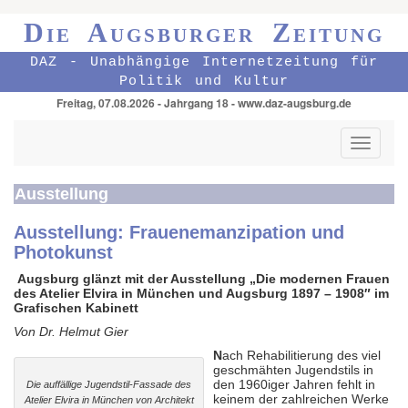
Die Augsburger Zeitung
DAZ - Unabhängige Internetzeitung für
Politik und Kultur
Freitag, 07.08.2026 - Jahrgang 18 - www.daz-augsburg.de
Toggle
navigati
Ausstellung
Ausstellung: Frauenemanzipation und
Photokunst
Augsburg glänzt mit der Ausstellung „
Die modernen Frauen
des Atelier Elvira in München und Augsburg 1897 – 1908″ im
Grafischen Kabinett
Von Dr. Helmut Gier
N
ach Rehabilitierung des viel
geschmähten Jugendstils in
den 1960iger Jahren fehlt in
Die auffällige Jugendstil-Fassade des
keinem der zahlreichen Werke
Atelier Elvira in München von Architekt