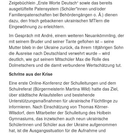
Zeigebüchlein „Erste Worte Deutsch“ sowie das bereits
ausgetüftelte Patensystem (Schüler*innen und/oder
Familienpatenschaften bei Behördengängen o. Ä.) dienen
dazu, den frisch gebackenen ukrainischen MTlern die
Eingewöhnung zu erleichtern.
Im Gespräch mit André, einem weiteren Neuankömmling, der
mit seinem Bruder und seiner Tante geflohen ist – seine
Mutter blieb in der Ukraine zurück, da ihrem 18jährigen Sohn
die Ausreise nach Deutschland verwehrt wurde – wird
deutlich, wie gut seinem Mitschüler Max die Rolle des
Dolmetschers und die damit verbundene Wertschätzung tut.
Schritte aus der Krise
Eine erste Online-Konferenz der Schulleitungen und dem
Schulreferat (Bürgermeisterin Martina Wild) hatte das Ziel,
über städtische Anlaufstellen und bestehende
Unterstützungsmaßnahmen für ukrainische Flüchtlinge zu
informieren. Nach Einschätzung von Thomas Körner-
Wilsdorf, dem Mitarbeiter der Schulleitung des Holbein
Gymnasiums, das inzwischen auch neun ukrainische
Schülerinnen und Schüler aus der Ukraine aufgenommen
hat, ist die Ausgangssituation für die Aufnahme und