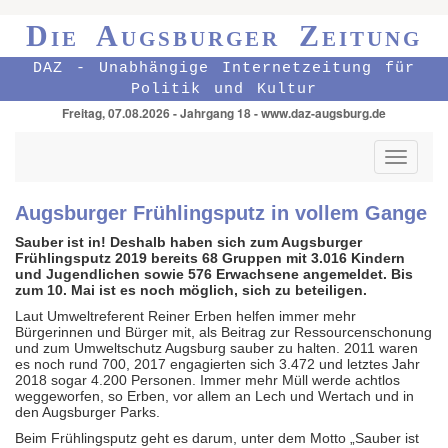
Die Augsburger Zeitung
DAZ - Unabhängige Internetzeitung für
Politik und Kultur
Freitag, 07.08.2026 - Jahrgang 18 - www.daz-augsburg.de
Toggle
navigati
Augsburger Frühlingsputz in vollem Gange
Sauber ist in! Deshalb haben sich zum Augsburger
Frühlingsputz 2019 bereits 68 Gruppen mit 3.016 Kindern
und Jugendlichen sowie 576 Erwachsene angemeldet. Bis
zum 10. Mai ist es noch möglich, sich zu beteiligen.
Laut Umweltreferent Reiner Erben helfen immer mehr
Bürgerinnen und Bürger mit, als Beitrag zur Ressourcenschonung
und zum Umweltschutz Augsburg sauber zu halten. 2011 waren
es noch rund 700, 2017 engagierten sich 3.472 und letztes Jahr
2018 sogar 4.200 Personen. Immer mehr Müll werde achtlos
weggeworfen, so Erben, vor allem an Lech und Wertach und in
den Augsburger Parks.
Beim Frühlingsputz geht es darum, unter dem Motto „Sauber ist