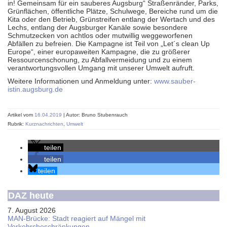
in! Gemeinsam für ein sauberes Augsburg“ Straßenränder, Parks,
Grünflächen, öffentliche Plätze, Schulwege, Bereiche rund um die
Kita oder den Betrieb, Grünstreifen entlang der Wertach und des
Lechs, entlang der Augsburger Kanäle sowie besondere
Schmutzecken von achtlos oder mutwillig weggeworfenen
Abfällen zu befreien. Die Kampagne ist Teil von „Let´s clean Up
Europe“, einer europaweiten Kampagne, die zu größerer
Ressourcenschonung, zu Abfallvermeidung und zu einem
verantwortungsvollen Umgang mit unserer Umwelt aufruft.
Weitere Informationen und Anmeldung unter:
www.sauber-
istin.augsburg.de
Artikel vom
16.04.2019
| Autor: Bruno Stubenrauch
Rubrik:
Kurznachrichten
,
Umwelt
teilen
teilen
teilen
DAZ heute
7. August 2026
MAN-Brücke: Stadt reagiert auf Mängel mit
Verkehrsbeschränkungen