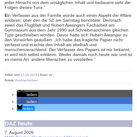
jeder Hinsicht von dem unsäglichen Inhalt und bedauere sehr die
Folgen dieses Tuns.“
E
in Verfasser aus der Familie würde auch einen Aspekt der Affäre
erklären, über den die SZ am Samstag berichtete: Demnach
seien das Flugblatt und Hubert Aiwangers Facharbeit am
Gymnasium aus dem Jahr 1990 auf Schreibmaschinen gleichen
Typs geschrieben worden. Davor hatte sich Hubert Aiwanger zu
den Vorwürfen geäußert: „Ich habe das fragliche Papier nicht
verfasst und erachte den Inhalt als ekelhaft und
menschenverachtend. Der Verfasser des Papiers ist mir bekannt,
er wird sich selbst erklären. Weder damals noch heute war und ist
es meine Art, andere Menschen zu verpfeifen.“
Artikel vom
27.08.2023
| Autor: sz
Rubrik:
Kurznachrichten
teilen
teilen
teilen
DAZ heute
7. August 2026