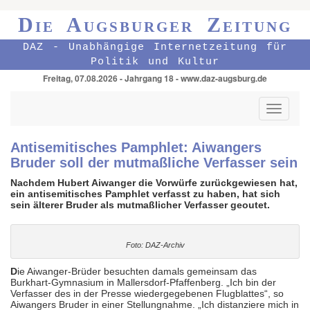
Die Augsburger Zeitung
DAZ - Unabhängige Internetzeitung für
Politik und Kultur
Freitag, 07.08.2026 - Jahrgang 18 - www.daz-augsburg.de
Toggle
navigati
Antisemitisches Pamphlet: Aiwangers
Bruder soll der mutmaßliche Verfasser sein
Nachdem Hubert Aiwanger die Vorwürfe zurückgewiesen hat,
ein antisemitisches Pamphlet verfasst zu haben, hat sich
sein älterer Bruder als mutmaßlicher Verfasser geoutet.
Foto: DAZ-Archiv
D
ie Aiwanger-Brüder besuchten damals gemeinsam das
Burkhart-Gymnasium in Mallersdorf-Pfaffenberg. „Ich bin der
Verfasser des in der Presse wiedergegebenen Flugblattes“, so
Aiwangers Bruder in einer Stellungnahme. „Ich distanziere mich in