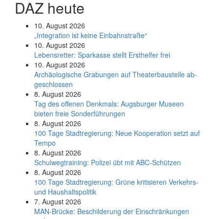
DAZ heute
10. August 2026
„Integration ist keine Einbahnstraße“
10. August 2026
Le­bens­ret­ter: Spar­kas­se stellt Erst­hel­fer frei
10. August 2026
Ar­chäo­lo­gi­sche Gra­bun­gen auf Thea­ter­bau­stel­le ab­
ge­schlos­sen
8. August 2026
Tag des offenen Denkmals: Augsburger Museen
bieten freie Sonderführungen
8. August 2026
100 Tage Stadtregierung: Neue Kooperation setzt auf
Tempo
8. August 2026
Schul­weg­trai­ning: Poli­zei übt mit ABC-Schüt­zen
8. August 2026
100 Tage Stadtregierung: Grüne kritisieren Verkehrs-
und Haushaltspolitik
7. August 2026
MAN-Brücke: Beschilderung der Einschränkungen