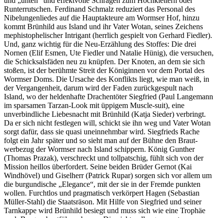
und „unten“ und effektvolle Schrägen zum Hochklettern oder
Runter­rutschen. Ferdinand Schmalz reduziert das Personal des
Nibelungen­liedes auf die Haupt­akteure am Wormser Hof, hinzu
kommt Brünhild aus Island und ihr Vater Wotan, seines Zeichens
mephistophelischer Intrigant (herrlich gespielt von Gerhard Fiedler).
Und, ganz wichtig für die Neu-Erzählung des Stoffes: Die drei
Nornen (Elif Esmen, Ute Fiedler und Natalie Hünig), die versuchen,
die Schicksals­fäden neu zu knüpfen. Der Knoten, an dem sie sich
stoßen, ist der berühmte Streit der Königinnen vor dem Portal des
Wormser Doms. Die Ursache des Konflikts liegt, wie man weiß, in
der Vergangenheit, darum wird der Faden zurück­gespult nach
Island, wo der helden­hafte Drachen­töter Siegfried (Paul Langemann
im sparsamen Tarzan-Look mit üppigem Muscle-suit), eine
unverbind­liche Liebesnacht mit Brünhild (Katja Sieder) verbringt.
Da er sich nicht festlegen will, schickt sie ihn weg und Vater Wotan
sorgt dafür, dass sie quasi unein­nehmbar wird. Siegfrieds Rache
folgt ein Jahr später und so sieht man auf der Bühne den Braut­
werbezug der Wormser nach Island schippern. König Gunther
(Thomas Prazak), verschreckt und tollpatschig, fühlt sich von der
Mission heillos überfordert. Seine beiden Brüder Gernot (Kai
Windhövel) und Giselherr (Patrick Rupar) sorgen sich vor allem um
die burgundische „Elegance“, mit der sie in der Fremde punkten
wollen. Furchtlos und pragmatisch verkörpert Hagen (Sebastian
Müller-Stahl) die Staatsräson. Mit Hilfe von Siegfried und seiner
Tarnkappe wird Brünhild besiegt und muss sich wie eine Trophäe