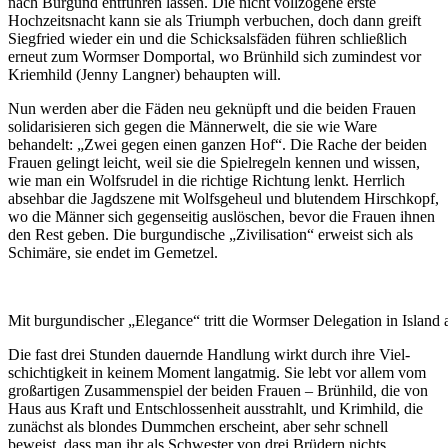
nach Burgund entführen lassen. Die nicht vollzogene erste
Hochzeits­nacht kann sie als Triumph verbuchen, doch dann greift
Siegfried wieder ein und die Schicksals­fäden führen schließlich
erneut zum Wormser Domportal, wo Brünhild sich zumindest vor
Kriemhild (Jenny Langner) behaupten will.
Nun werden aber die Fäden neu geknüpft und die beiden Frauen
solidarisieren sich gegen die Männerwelt, die sie wie Ware
behandelt: „Zwei gegen einen ganzen Hof“. Die Rache der beiden
Frauen gelingt leicht, weil sie die Spielregeln kennen und wissen,
wie man ein Wolfsrudel in die richtige Richtung lenkt. Herrlich
absehbar die Jagdszene mit Wolfsgeheul und blutendem Hirschkopf,
wo die Männer sich gegenseitig auslöschen, bevor die Frauen ihnen
den Rest geben. Die burgundische „Zivilisation“ erweist sich als
Schimäre, sie endet im Gemetzel.
Mit burgundischer „Elegance“ tritt die Wormser Delegation in Island a
Die fast drei Stunden dauernde Handlung wirkt durch ihre Viel­
schichtigkeit in keinem Moment langatmig. Sie lebt vor allem vom
großartigen Zusammen­spiel der beiden Frauen – Brünhild, die von
Haus aus Kraft und Entschlossen­heit ausstrahlt, und Krimhild, die
zunächst als blondes Dummchen erscheint, aber sehr schnell
beweist, dass man ihr als Schwester von drei Brüdern nichts