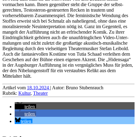
vormachen kann. Ihnen gegenüber steht die Gruppe der selbst­
gerechten, Testosteron-gesteuerten Recken in trautem und
vorherseh­barem Zusammen­spiel. Die feministische Wendung des
Stoffes erweist sich bei Schmalz als naheliegend, ohne dass eine
morali­sierende Neuinterpretation nötig ist. Ganz im Gegenteil, es
mangelt der Aufführung nicht an erfrischender Komik. Zu ihrer
Eindring­lich­keit gehören auch die unauf­dring­lichen Video-Unter­
malungen und nicht zuletzt die großartige akustisch-musikalische
Begleitung durch den vielseitigen Theater­musiker Stefan Leibold.
Auch die fantasie­vollen Kostüme von Tutia Schaad verleihen dem
Geschehen auf der Bühne einen eigenen Akzent. Die „Hidensaga“
in der Augsburger Aufführung ist ein vergnüg­liches Muss für jeden,
der den Nibelungen­stoff für ein verstaubtes Relikt aus dem
Mittelalter hält.
Artikel vom
18.10.2024
| Autor: Bruno Stubenrauch
Rubrik:
Kultur
,
Theater
teilen
teilen
teilen