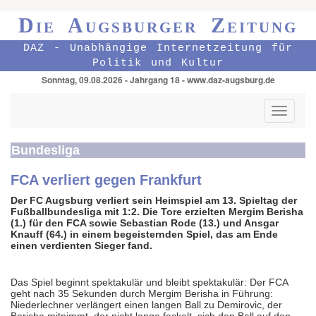
Die Augsburger Zeitung
DAZ - Unabhängige Internetzeitung für
Politik und Kultur
Sonntag, 09.08.2026 - Jahrgang 18 - www.daz-augsburg.de
Toggle
navigati
Bundesliga
FCA verliert gegen Frankfurt
Der FC Augsburg verliert sein Heimspiel am 13. Spieltag der
Fußballbundesliga mit 1:2. Die Tore erzielten Mergim Berisha
(1.) für den FCA sowie Sebastian Rode (13.) und Ansgar
Knauff (64.) in einem begeisternden Spiel, das am Ende
einen verdienten Sieger fand.
Das Spiel beginnt spektakulär und bleibt spektakulär: Der FCA
geht nach 35 Sekunden durch Mergim Berisha in Führung:
Niederlechner verlängert einen langen Ball zu Demirovic, der