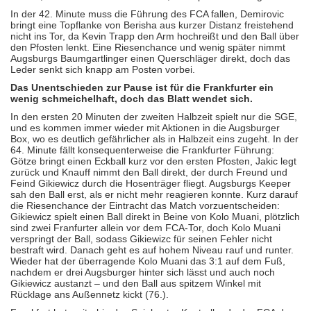
In der 42. Minute muss die Führung des FCA fallen, Demirovic
bringt eine Topflanke von Berisha aus kurzer Distanz freistehend
nicht ins Tor, da Kevin Trapp den Arm hochreißt und den Ball über
den Pfosten lenkt. Eine Riesenchance und wenig später nimmt
Augsburgs Baumgartlinger einen Querschläger direkt, doch das
Leder senkt sich knapp am Posten vorbei.
Das Unentschieden zur Pause ist für die Frankfurter ein
wenig schmeichelhaft, doch das Blatt wendet sich.
In den ersten 20 Minuten der zweiten Halbzeit spielt nur die SGE,
und es kommen immer wieder mit Aktionen in die Augsburger
Box, wo es deutlich gefährlicher als in Halbzeit eins zugeht. In der
64. Minute fällt konsequenterweise die Frankfurter Führung:
Götze bringt einen Eckball kurz vor den ersten Pfosten, Jakic legt
zurück und Knauff nimmt den Ball direkt, der durch Freund und
Feind Gikiewicz durch die Hosenträger fliegt. Augsburgs Keeper
sah den Ball erst, als er nicht mehr reagieren konnte. Kurz darauf
die Riesenchance der Eintracht das Match vorzuentscheiden:
Gikiewicz spielt einen Ball direkt in Beine von Kolo Muani, plötzlich
sind zwei Franfurter allein vor dem FCA-Tor, doch Kolo Muani
verspringt der Ball, sodass Gikiewizc für seinen Fehler nicht
bestraft wird. Danach geht es auf hohem Niveau rauf und runter.
Wieder hat der überragende Kolo Muani das 3:1 auf dem Fuß,
nachdem er drei Augsburger hinter sich lässt und auch noch
Gikiewicz austanzt – und den Ball aus spitzem Winkel mit
Rücklage ans Außennetz kickt (76.).