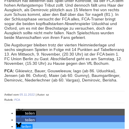
Frankfurt hat weiterhin das Spiel unter Kontrolle, da der FCA dem
hohen Anfangstempo Tribut zollt. Und dennoch fällt ums Haar der
Ausgleich, als Demirovic plötzlich aus 15 Metern frei von rechts
zum Schuss kommt, aber den Ball über das Tor nagelt (81.). In
der Schlussphase versucht der FCA alles, FCA-Trainer bringt
sogar die beiden kopfballstarken Abwehrspieler Uduokhai und
Oxford, um es mit der Brechstange zu versuchen, doch der
Ausgleich sollte nicht mehr fallen. Nach Spielschluss wurden
beide Mannschaften von ihren Fans gefeiert.
Die Augsburger bleiben trotz der vierten Heimniederlage und
sechs sieglosen Spielen in Folge mit 14 Punkten auf Tabellenrang
13. Am Mittwoch, 9. November, (20.30 Uhr) ist der FCA beim 1.
FC Union Berlin zu Gast. Abschließend geht es am Samstag, 12.
November, (15.30 Uhr) zu Hause gegen den VfL Bochum.
FCA:
Gikiewicz, Bauer, Gouweleeuw, Iago (ab 86. Uduohkai),
Jensen (ab 86. Oxford), Maier (ab 60. Gumny), Baumgartlinger,
Demirovic, Niederlechner (ab 60. Vargas), Demirovic, Berisha.
Artikel vom
05.11.2022
| Autor: sz
Rubrik:
FCA
teilen
teilen
teilen