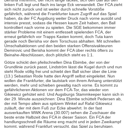
Berisha mitnimmt, der nicht lange fackelt, sich den Ball auf den
linken Fuß legt und flach ins lange Eck verwandelt. Der FCA zieht
sich nicht zurück und ist weiter durch schnelle Vorstöße
gefährlich, während die Frankfurter kaum Zugriff auf das Spiel
haben, da der FC Augsburg weiter Druck nach vorne ausübt und
intensiv presst, sodass die Hessen kaum Zeit haben, den Ball
kontrolliert nach vorne zu spielen. Die SGE bekommen immer
stärker Probleme mit einem entfesselt spielenden FCA, der
erneut gefährlich vor Trapps Kasten kommt, doch Tuta kann
gerade noch Berisha vor dem Torschuss abhalten. Mit schnellen
Umschaltaktionen und den beiden starken Offensivakteuren
Demirovic und Berisha kommt der FCA über rechts öfters zu
Beinahe-Abschlüssen, doch plötzlich steht es 1:1.
Götze schickt den pfeilschnellen Dina Ebimbe, der von der
Grundlinie zurück passt, Lindström lässt die Kugel durch und nun
steht Rode völlig frei und schiebt den Ball sicher über die Linie
(13.) Sebastian Rode hatte den Angriff selbst eingeleitet. Nun
wollen die Frankfurter, die lautstark von ihrem Anhang unterstützt
werden, mehr und schieben gewaltig nach vorne. Es kommt zu
gefährlicheren Aktionen vor dem FCA-Tor, das wieder von
Gikiewicz gehütet wird. Und Augsburgs Stammkeeper kann sich in
der 29. Minute auszeichnen: Dina Ebimbe schüttelt Pedersen ab,
der mit Tempo allein aus spitzem Winkel auf Rafal Gikiewicz
zuläuft, der mit dem Fuß zur Ecke abwehrt. In der fast
ausverkauften WWK Arena (30.007) sehen die Zuschauer die
beste erste Halbzeit des FCA in dieser Saison. Ein FCA der
handlungsschnell die Räume eng macht und in jeden Zweikampf
kommt, während Frankfurt versucht, das Spiel zu beruhigen.