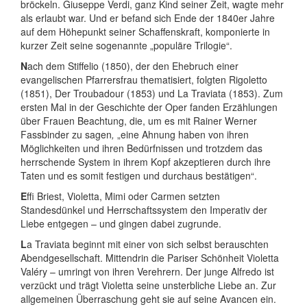
bröckeln. Giuseppe Verdi, ganz Kind seiner Zeit, wagte mehr
als erlaubt war. Und er befand sich Ende der 1840er Jahre
auf dem Höhepunkt seiner Schaffenskraft, komponierte in
kurzer Zeit seine sogenannte „populäre Trilogie“.
N
ach dem Stiffelio (1850), der den Ehebruch einer
evangelischen Pfarrersfrau thematisiert, folgten Rigoletto
(1851), Der Troubadour (1853) und La Traviata (1853). Zum
ersten Mal in der Geschichte der Oper fanden Erzählungen
über Frauen Beachtung, die, um es mit Rainer Werner
Fassbinder zu sagen
,
„eine Ahnung haben von ihren
Möglichkeiten und ihren Bedürfnissen und trotzdem das
herrschende System in ihrem Kopf akzeptieren durch ihre
Taten und es somit festigen und durchaus bestätigen“.
E
ffi Briest, Violetta, Mimi oder Carmen setzten
Standesdünkel und Herrschaftssystem den Imperativ der
Liebe entgegen – und gingen dabei zugrunde.
L
a Traviata beginnt mit einer von sich selbst berauschten
Abendgesellschaft. Mittendrin die Pariser Schönheit Violetta
Valéry – umringt von ihren Verehrern. Der junge Alfredo ist
verzückt und trägt Violetta seine unsterbliche Liebe an. Zur
allgemeinen Überraschung geht sie auf seine Avancen ein.