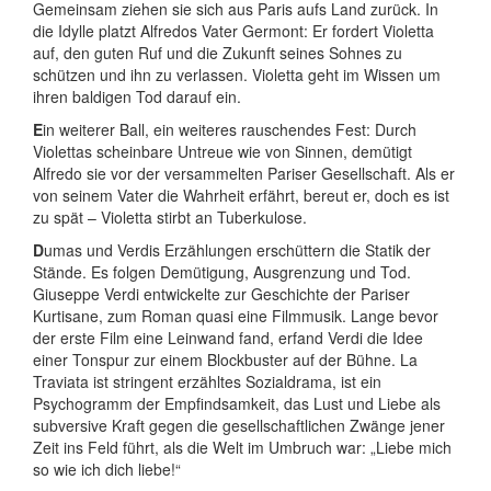
Gemeinsam ziehen sie sich aus Paris aufs Land zurück. In
die Idylle platzt Alfredos Vater Germont: Er fordert Violetta
auf, den guten Ruf und die Zukunft seines Sohnes zu
schützen und ihn zu verlassen. Violetta geht im Wissen um
ihren baldigen Tod darauf ein.
E
in weiterer Ball, ein weiteres rauschendes Fest: Durch
Violettas scheinbare Untreue wie von Sinnen, demütigt
Alfredo sie vor der versammelten Pariser Gesellschaft. Als er
von seinem Vater die Wahrheit erfährt, bereut er, doch es ist
zu spät – Violetta stirbt an Tuberkulose.
D
umas und Verdis Erzählungen erschüttern die Statik der
Stände. Es folgen Demütigung, Ausgrenzung und Tod.
Giuseppe Verdi entwickelte zur Geschichte der Pariser
Kurtisane, zum Roman quasi eine Filmmusik. Lange bevor
der erste Film eine Leinwand fand, erfand Verdi die Idee
einer Tonspur zur einem Blockbuster auf der Bühne. La
Traviata ist stringent erzähltes Sozialdrama, ist ein
Psychogramm der Empfindsamkeit, das Lust und Liebe als
subversive Kraft gegen die gesellschaftlichen Zwänge jener
Zeit ins Feld führt, als die Welt im Umbruch war: „Liebe mich
so wie ich dich liebe!“