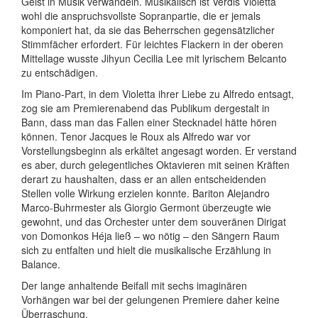
Geist in Musik verwandeln. Musikalisch ist Verdis Violetta
wohl die anspruchsvollste Sopranpartie, die er jemals
komponiert hat, da sie das Beherrschen gegensätzlicher
Stimmfächer erfordert. Für leichtes Flackern in der oberen
Mittellage wusste Jihyun Cecilia Lee mit lyrischem Belcanto
zu entschädigen.
Im Piano-Part, in dem Violetta ihrer Liebe zu Alfredo entsagt,
zog sie am Premierenabend das Publikum dergestalt in
Bann, dass man das Fallen einer Stecknadel hätte hören
können. Tenor Jacques le Roux als Alfredo war vor
Vorstellungsbeginn als erkältet angesagt worden. Er verstand
es aber, durch gelegentliches Oktavieren mit seinen Kräften
derart zu haushalten, dass er an allen entscheidenden
Stellen volle Wirkung erzielen konnte. Bariton Alejandro
Marco-Buhrmester als Giorgio Germont überzeugte wie
gewohnt, und das Orchester unter dem souveränen Dirigat
von Domonkos Héja ließ – wo nötig – den Sängern Raum
sich zu entfalten und hielt die musikalische Erzählung in
Balance.
Der lange anhaltende Beifall mit sechs imaginären
Vorhängen war bei der gelungenen Premiere daher keine
Überraschung.