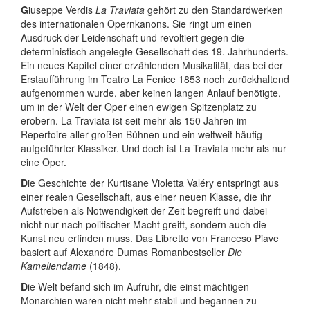
G
iuseppe Verdis
La Traviata
gehört zu den Standardwerken
des internationalen Opernkanons. Sie ringt um einen
Ausdruck der Leidenschaft und revoltiert gegen die
deterministisch angelegte Gesellschaft des 19. Jahrhunderts.
Ein neues Kapitel einer erzählenden Musikalität, das bei der
Erstaufführung im Teatro La Fenice 1853 noch zurückhaltend
aufgenommen wurde, aber keinen langen Anlauf benötigte,
um in der Welt der Oper einen ewigen Spitzenplatz zu
erobern. La Traviata ist seit mehr als 150 Jahren im
Repertoire aller großen Bühnen und ein weltweit häufig
aufgeführter Klassiker. Und doch ist La Traviata mehr als nur
eine Oper.
D
ie Geschichte der Kurtisane Violetta Valéry entspringt aus
einer realen Gesellschaft, aus einer neuen Klasse, die ihr
Aufstreben als Notwendigkeit der Zeit begreift und dabei
nicht nur nach politischer Macht greift, sondern auch die
Kunst neu erfinden muss. Das Libretto von Franceso Piave
basiert auf Alexandre Dumas Romanbestseller
Die
Kameliendame
(1848).
D
ie Welt befand sich im Aufruhr, die einst mächtigen
Monarchien waren nicht mehr stabil und begannen zu