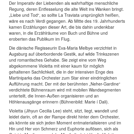
Der Imperativ der Liebenden als wahrhaftige menschliche
Regung, deren Entfesselung die alte Welt ins Wanken bringt.
„Liebe und Tod“, so sollte La Traviata ursprünglich heißen,
wäre es nach Verdi gegangen. Ab Mitte des 19. Jahrhunderts
kamen Erzählungen dieser Art, die bis dahin undenkbar
waren, in die Erzählräume von Buch und Bühne und
eroberten das Publikum im Flug.
Die dänische Regisseurin Eva-Maria Melbye verzichtet in
Augsburg auf überbordende Gestik, auf wilde Trinkszenen
und romantisches Gehabe. Sie zeigt eine vom Weg
abgekommene Violetta mit einer kaum für möglich
gehaltenen Sachlichkeit, die in der intensiven Enge des
Martiniparks das Orchester zum Star einer eindringlichen
Aufführung macht. Der mit der berühmten „Neher-Gardine“
verdichtete Bühnenraum wird mit mobilen Wandsegmenten
unterteilt, die Innen-Außen organisieren und an
Höhlenausgänge erinnern (Bühnenbild: Marie í Dali).
Violetta (Jihyun Cecilia Lee) steht, sitzt, liegt, wandelt und
leidet darin, oft an der Rampe direkt hinter dem Orchester,
als könnte sie sich jeden Moment entmaterialisieren und im
Hin und Her von Schmerz und Euphorie auflösen, sich als