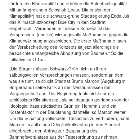
fördern die Biodiversität und erhöhen die Aufenthaltsqualität.
Mit umfangreichem Selbstlob („neue Dimension der
Klimapolitik“) hat die schwarz-grüne Stadtregierung Ende Juli
das Klimaschutzkonzept Blue City in den Stadtrat
eingebracht. Verbunden mit diesem Konzept ist das
Versprechen, (endlich) wirkungsvolle Maßnahmen gegen die
Klimaerwärmung anzuschieben. Die erste Maßnahme nach
der Verabschiedung des Konzepts ist jetzt allerdings die
beabsichte umfangreiche Abholzung von Bäumen.“ So die
Initiative im O-Ton.
„Die Bürger müssen Schwarz-Grün nicht an ihren
salbungsvollen Versprechungen messen, sondern an dem
was sie tun“, so drückt Stadtrat Bruno Marcon (Augsburg in
Bürgerhand) seine Kritik an den Versäumnissen der
Vergangenheit aus. Der Regierung fehle nicht nur ein
schlüssiges Klimakonzept, sie sei dagegen getrieben von der
Ideologie, dass städtisches Grün ein Hemmnis und ein
Kostenfaktor in der Bauplanung darstelle, so Marcon weiter.
Um die Schaffung vollendeter Tatsachen zu verhindern, hatte
Marcon im Juli einen Dringlichkeitsantrag in den Stadtrat
eingebracht, den Antrag zur Bauplanung des
Bahnhofsvorplatzes aus der Tagesordnung zu nehmen.