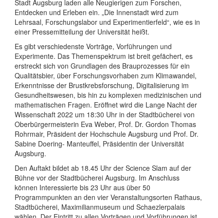
Stadt Augsburg laden alle Neugierigen zum Forschen,
Entdecken und Erleben ein. „Die Innenstadt wird zum
Lehrsaal, Forschungslabor und Experimentierfeld“, wie es in
einer Pressemitteilung der Universität heißt.
Es gibt verschiedenste Vorträge, Vorführungen und
Experimente. Das Themenspektrum ist breit gefächert, es
erstreckt sich von Grundlagen des Brauprozesses für ein
Qualitätsbier, über Forschungsvorhaben zum Klimawandel,
Erkenntnisse der Brustkrebsforschung, Digitalisierung im
Gesundheitswesen, bis hin zu komplexen medizinischen und
mathematischen Fragen. Eröffnet wird die Lange Nacht der
Wissenschaft 2022 um 18:30 Uhr in der Stadtbücherei von
Oberbürgermeisterin Eva Weber, Prof. Dr. Gordon Thomas
Rohrmair, Präsident der Hochschule Augsburg und Prof. Dr.
Sabine Doering- Manteuffel, Präsidentin der Universität
Augsburg.
Den Auftakt bildet ab 18.45 Uhr der Science Slam auf der
Bühne vor der Stadtbücherei Augsburg. Im Anschluss
können Interessierte bis 23 Uhr aus über 50
Programmpunkten an den vier Veranstaltungsorten Rathaus,
Stadtbücherei, Maximilianmuseum und Schaezlerpalais
wählen. Der Eintritt zu allen Vorträgen und Vorführungen ist