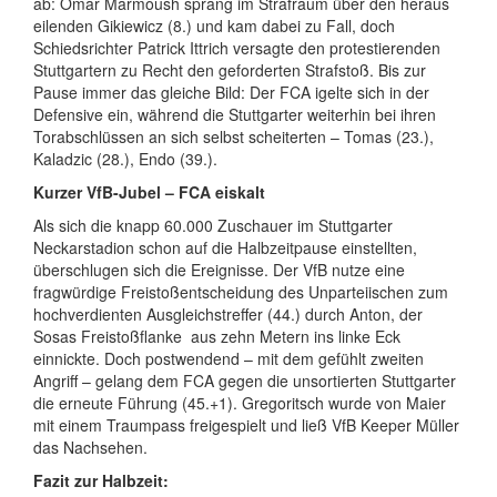
ab:
Omar Marmoush sprang im Strafraum über den heraus
eilenden Gikiewicz (8.) und kam dabei zu Fall, doch
Schiedsrichter Patrick Ittrich versagte den protestierenden
Stuttgartern zu Recht den geforderten Strafstoß. Bis zur
Pause immer das gleiche Bild: Der FCA igelte sich in der
Defensive ein, während die Stuttgarter weiterhin bei ihren
Torabschlüssen an sich selbst scheiterten – Tomas (23.),
Kaladzic (28.), Endo (39.).
Kurzer VfB-Jubel – FCA eiskalt
Als sich die knapp 60.000 Zuschauer im Stuttgarter
Neckarstadion schon auf die Halbzeitpause einstellten,
überschlugen sich die Ereignisse. Der VfB nutze eine
fragwürdige Freistoßentscheidung
des Unparteiischen zum
hochverdienten Ausgleichstreffer (44.) durch Anton, der
Sosas Freistoßflanke
aus zehn Metern ins linke Eck
einnickte. Doch postwendend – mit dem gefühlt zweiten
Angriff – gelang dem FCA gegen die unsortierten Stuttgarter
die erneute Führung (45.+1). Gregoritsch wurde von Maier
mit einem Traumpass freigespielt und ließ VfB Keeper Müller
das Nachsehen.
Fazit zur Halbzeit: