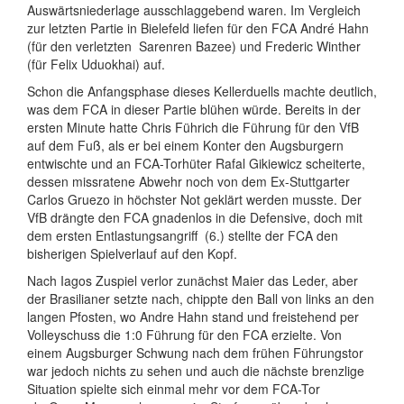
Auswärtsniederlage ausschlaggebend waren. Im Vergleich
zur letzten Partie in Bielefeld liefen für den FCA André Hahn
(für den verletzten
Sarenren Bazee) und Frederic Winther
(für Felix Uduokhai) auf.
Schon die Anfangsphase dieses Kellerduells machte deutlich,
was dem FCA in dieser Partie blühen würde. Bereits in der
ersten Minute hatte Chris Führich die Führung für den VfB
auf dem Fuß, als er bei einem Konter den Augsburgern
entwischte und an FCA-Torhüter Rafal Gikiewicz scheiterte,
dessen missratene Abwehr noch von dem Ex-Stuttgarter
Carlos Gruezo in höchster Not geklärt werden musste. Der
VfB drängte den FCA gnadenlos in die Defensive, doch mit
dem ersten Entlastungsangriff
(6.) stellte der FCA den
bisherigen Spielverlauf auf den Kopf.
Nach Iagos Zuspiel verlor zunächst Maier das Leder, aber
der Brasilianer setzte nach, chippte den Ball von links an den
langen Pfosten, wo Andre Hahn stand und freistehend per
Volleyschuss die 1:0 Führung für den FCA erzielte. Von
einem Augsburger Schwung nach dem frühen Führungstor
war jedoch nichts zu sehen und auch die nächste brenzlige
Situation spielte sich einmal mehr vor dem FCA-Tor