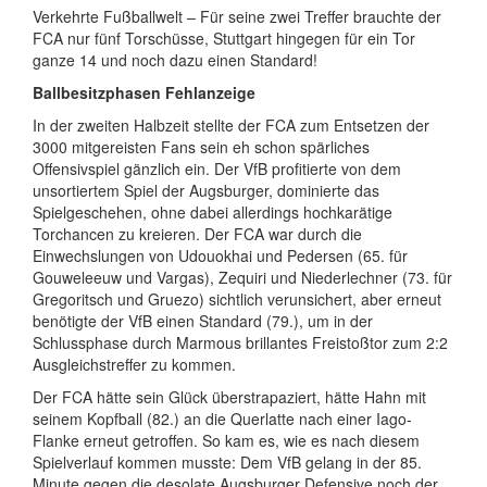
Verkehrte Fußballwelt – Für seine zwei Treffer brauchte der
FCA nur fünf Torschüsse, Stuttgart hingegen für ein Tor
ganze 14 und noch dazu einen Standard!
Ballbesitzphasen Fehlanzeige
In der zweiten Halbzeit stellte der FCA zum Entsetzen der
3000 mitgereisten Fans sein eh schon spärliches
Offensivspiel gänzlich ein. Der VfB profitierte von dem
unsortiertem Spiel der Augsburger, dominierte das
Spielgeschehen, ohne dabei allerdings hochkarätige
Torchancen zu kreieren. Der FCA war durch die
Einwechslungen von Udouokhai und Pedersen (65. für
Gouweleeuw und Vargas), Zequiri und Niederlechner (73. für
Gregoritsch und Gruezo) sichtlich verunsichert, aber erneut
benötigte der VfB einen Standard (79.), um in der
Schlussphase durch Marmous brillantes Freistoßtor zum 2:2
Ausgleichstreffer zu kommen.
Der FCA hätte sein Glück überstrapaziert, hätte Hahn mit
seinem Kopfball (82.) an die Querlatte nach einer Iago-
Flanke erneut getroffen. So kam es, wie es nach diesem
Spielverlauf kommen musste: Dem VfB gelang in der 85.
Minute gegen die desolate Augsburger Defensive noch der