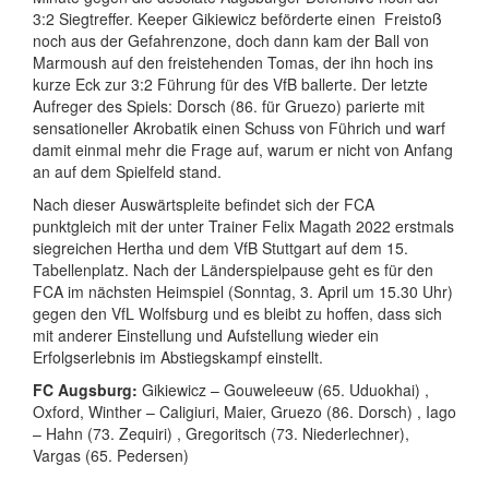
3:2 Siegtreffer. Keeper Gikiewicz beförderte einen
Freistoß
noch aus der Gefahrenzone, doch dann kam der Ball von
Marmoush auf den freistehenden Tomas, der ihn hoch ins
kurze Eck zur 3:2 Führung für des VfB ballerte. Der letzte
Aufreger des Spiels: Dorsch (86. für Gruezo) parierte mit
sensationeller Akrobatik einen Schuss von Führich und warf
damit einmal mehr die Frage auf, warum er nicht von Anfang
an auf dem Spielfeld stand.
Nach dieser Auswärtspleite befindet sich der FCA
punktgleich mit der unter Trainer Felix Magath 2022 erstmals
siegreichen Hertha und dem VfB Stuttgart auf dem 15.
Tabellenplatz. Nach der Länderspielpause geht es für den
FCA im nächsten Heimspiel (Sonntag, 3. April um 15.30 Uhr)
gegen den VfL Wolfsburg und es bleibt zu hoffen, dass sich
mit anderer Einstellung und Aufstellung wieder ein
Erfolgserlebnis im Abstiegskampf einstellt.
FC Augsburg:
Gikiewicz – Gouweleeuw (65. Uduokhai) ,
Oxford, Winther – Caligiuri, Maier, Gruezo (86. Dorsch) , Iago
– Hahn (73. Zequiri) , Gregoritsch (73. Niederlechner),
Vargas (65. Pedersen)