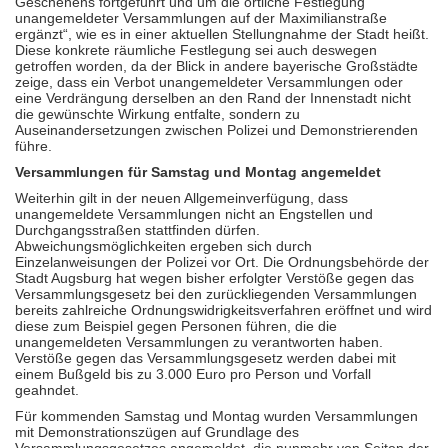
Geschehens fortgeführt und um die örtliche Festlegung
unangemeldeter Versammlungen auf der Maximilianstraße
ergänzt“, wie es in einer aktuellen Stellungnahme der Stadt heißt.
Diese konkrete räumliche Festlegung sei auch deswegen
getroffen worden, da der Blick in andere bayerische Großstädte
zeige, dass ein Verbot unangemeldeter Versammlungen oder
eine Verdrängung derselben an den Rand der Innenstadt nicht
die gewünschte Wirkung entfalte, sondern zu
Auseinandersetzungen zwischen Polizei und Demonstrierenden
führe.
Versammlungen für Samstag und Montag angemeldet
Weiterhin gilt in der neuen Allgemeinverfügung, dass
unangemeldete Versammlungen nicht an Engstellen und
Durchgangsstraßen stattfinden dürfen.
Abweichungsmöglichkeiten ergeben sich durch
Einzelanweisungen der Polizei vor Ort. Die Ordnungsbehörde der
Stadt Augsburg hat wegen bisher erfolgter Verstöße gegen das
Versammlungsgesetz bei den zurückliegenden Versammlungen
bereits zahlreiche Ordnungswidrigkeitsverfahren eröffnet und wird
diese zum Beispiel gegen Personen führen, die die
unangemeldeten Versammlungen zu verantworten haben.
Verstöße gegen das Versammlungsgesetz werden dabei mit
einem Bußgeld bis zu 3.000 Euro pro Person und Vorfall
geahndet.
Für kommenden Samstag und Montag wurden Versammlungen
mit Demonstrationszügen auf Grundlage des