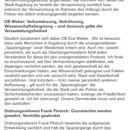
Versammlungsgesetzes angemeldet, die nunmehr von Seiten der
Stadt Augsburg im Vorfeld der Versammlung rechtlich bzw.
während der Versammlung im Rahmen des Vollzugs durch die
Polizei wie üblich ordnungsgemäß begleitet werden.
OB Weber: Verharmlosung, Verhöhnung,
Wissenschaftsleugnung – und dennoch gelte die
Versammlungsfreiheit
Deutlich positioniert sich dabei OB Eva Weber: „Mir ist bewusst,
dass viele Menschen in Augsburg durch die unangemeldeten
„Spaziergänge“ einer Minderheit irritiert sind. Auch mir, sowohl
persönlich, als auch als Oberbürgermeisterin fehlt jedes
Verständnis für diese Art des unangemeldeten Protests. Ich finde
es erschreckend, wie hier Verharmlosungen stattfinden, wie
diejenigen verhöhnt werden, die sich gewissenhaft an die
Einschränkungen halten, wie Wissenschaft geleugnet und Fakten
verdreht werden und wie versucht wird, Staat und Gesellschaft
vorzuführen. Und trotzdem – trotz meiner persönlich anderen
Auffassung – gilt auch für die „Spaziergänger“ die
Versammlungsfreiheit, die die Stadt und die Polizei als
Sicherheitsbehörden umzusetzen haben, solange die Friedlichkeit
gewahrt ist. Ich bin überzeugt: Unsere Demokratie muss und wird
das aushalten.“
Ordnungsreferent Frank Pintsch: Grundrechte werden
gewahrt, Verstöße geahndet
Ordnungsreferent Frank Pintsch bewertet die aufgeheizte
Entwicklung sachlich und hält die Spaziergänge durch das