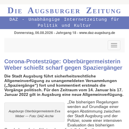
Die Augsburger Zeitung
DAZ - Unabhängige Internetzeitung für
Politik und Kultur
Donnerstag, 06.08.2026 - Jahrgang 18 - www.daz-augsburg.de
Toggle
navigati
Corona-Protestzüge: Oberbürgermeisterin
Weber schießt scharf gegen Spaziergänger
Die Stadt Augsburg führt sicherheitsrechtliche
Allgemeinverfügung zu unangemeldeten Versammlungen
(„Spaziergänge“) fort und kommentiert erstmals die
Vorgänge politisch. Für den Zeitraum vom 14. Januar bis 17.
Januar 2022 gilt in Augsburg eine neue Allgemeinverfügung.
„Die bisherigen Regelungen
werden auf Grundlage einer
engen Abstimmung zwischen
Augsburgs Oberbürgermeisterin Eva
der Stadt Augsburg und der
Weber — Foto: DAZ-Archiv
Polizei, sowie einer intensiven
Evaluation des bisherigen