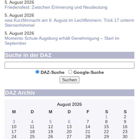
5. August 2026
Friedensfest: Zwischen Erinnerung und Neudeutung
5. August 2026
swa Kurz­film­nacht am 6. August im Lech­flim­mern: Trick 17 unterm
Sternen­himmel
5. August 2026
Momento Schule Augsburg erhält Genehmigung – Start im
September
Suche in der DAZ
DAZ-Suche
Google-Suche
Suchen
DAZ Archiv
August 2026
M
D
M
D
F
S
S
1
2
3
4
5
6
7
8
9
10
11
12
13
14
15
16
17
18
19
20
21
22
23
24
25
26
27
28
29
30