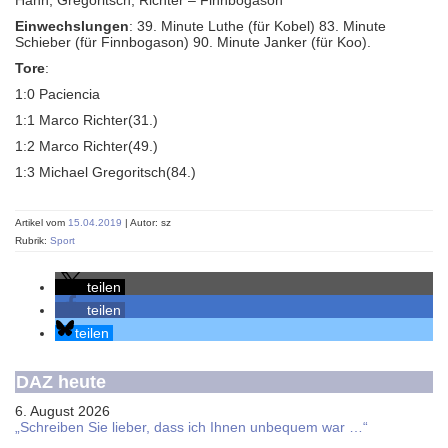
Hahn, Gregoritsch, Richter – Finnbogason
Einwechslungen
: 39. Minute Luthe (für Kobel) 83. Minute
Schieber (für Finnbogason) 90. Minute Janker (für Koo).
Tore
:
1:0 Paciencia
1:1 Marco Richter(31.)
1:2 Marco Richter(49.)
1:3 Michael Gregoritsch(84.)
Artikel vom
15.04.2019
| Autor: sz
Rubrik:
Sport
teilen
teilen
teilen
DAZ heute
6. August 2026
„Schreiben Sie lieber, dass ich Ihnen unbequem war …“