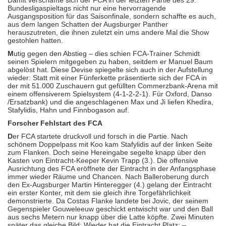
Damit verschaffte sich der FCA in der letzten Partie des 29.
Bundesligaspieltags nicht nur eine hervorragende
Ausgangsposition für das Saisonfinale, sondern schaffte es auch,
aus dem langen Schatten der Augsburger Panther
herauszutreten, die ihnen zuletzt ein ums andere Mal die Show
gestohlen hatten.
M
utig gegen den Abstieg – dies schien FCA-Trainer Schmidt
seinen Spielern mitgegeben zu haben, seitdem er Manuel Baum
abgelöst hat. Diese Devise spiegelte sich auch in der Aufstellung
wieder: Statt mit einer Fünferkette präsentierte sich der FCA in
der mit 51.000 Zuschauern gut gefüllten Commerzbank-Arena mit
einem offensiverem Spielsystem (4-1-2-2-1). Für Oxford, Danso
/Ersatzbank) und die angeschlagenen Max und Ji liefen Khedira,
Stafylidis, Hahn und Finnbogason auf.
Forscher Fehlstart des FCA
D
er FCA startete druckvoll und forsch in die Partie. Nach
schönem Doppelpass mit Koo kam Stafylidis auf der linken Seite
zum Flanken. Doch seine Hereingabe segelte knapp über den
Kasten von Eintracht-Keeper Kevin Trapp (3.). Die offensive
Ausrichtung des FCA eröffnete der Eintracht in der Anfangsphase
immer wieder Räume und Chancen. Nach Balleroberung durch
den Ex-Augsburger Martin Hinteregger (4.) gelang der Eintracht
ein erster Konter, mit dem sie gleich ihre Torgefährlichkeit
demonstrierte. Da Costas Flanke landete bei Jovic, der seinem
Gegenspieler Gouweleeuw geschickt entwischt war und den Ball
aus sechs Metern nur knapp über die Latte köpfte. Zwei Minuten
später das gleiche Bild: Wieder hat die Eintracht Platz: –