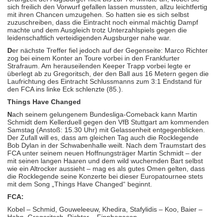
sich freilich den Vorwurf gefallen lassen mussten, allzu leichtfertig
mit ihren Chancen umzugehen. So hatten sie es sich selbst
zuzuschreiben, dass die Eintracht noch einmal mächtig Dampf
machte und dem Ausgleich trotz Unterzahlspiels gegen die
leidenschaftlich verteidigenden Augsburger nahe war.
D
er nächste Treffer fiel jedoch auf der Gegenseite: Marco Richter
zog bei einem Konter an Toure vorbei in den Frankfurter
Strafraum. Am herauseilenden Keeper Trapp vorbei legte er
überlegt ab zu Gregoritsch, der den Ball aus 16 Metern gegen die
Laufrichtung des Eintracht Schlussmanns zum 3:1 Endstand für
den FCA ins linke Eck schlenzte (85.).
Things Have Changed
N
ach seinem gelungenem Bundesliga-Comeback kann Martin
Schmidt dem Kellerduell gegen den VfB Stuttgart am kommenden
Samstag (Anstoß: 15.30 Uhr) mit Gelassenheit entgegenblicken.
Der Zufall will es, dass am gleichen Tag auch die Rocklegende
Bob Dylan in der Schwabenhalle weilt. Nach dem Traumstart des
FCA unter seinem neuen Hoffnungsträger Martin Schmidt – der
mit seinen langen Haaren und dem wild wuchernden Bart selbst
wie ein Altrocker aussieht – mag es als gutes Omen gelten, dass
die Rocklegende seine Konzerte bei dieser Europatournee stets
mit dem Song „Things Have Changed“ beginnt.
FCA:
Kobel – Schmid, Gouweleeuw, Khedira, Stafylidis – Koo, Baier –