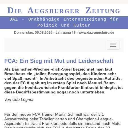
Die Augsburger Zeitung
DAZ - Unabhängige Internetzeitung für
Politik und Kultur
Donnerstag, 06.08.2026 - Jahrgang 18 - www.daz-augsburg.de
Toggle
navigati
FCA: Ein Sieg mit Mut und Leidenschaft
Als Bäumchen-Wechsel-dich-Spiel bezeichnet man laut
Brockhaus ein „tolles Bewegungsspiel, das Kindern sehr
viel Spaß macht“. In Anbetracht des begeisternden Auftritts,
den der FC Augsburg im ersten Spiel nach Manuel Baum
gegen die hochfavorisierte Frankfurter Eintracht hinlegte, ist
diese Begriffsbestimmung sogar noch untertrieben.
Von Udo Legner
F
ür den neuen FCA Trainer Martin Schmidt war der 3:1
Auswärtssieg beim Tabellenvierten und Champions-League-
Aspiranten Eintracht Frankfurt jedenfalls ein Einstand nach Maß.