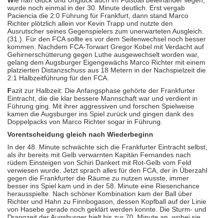
W
ie nah Glück und Unglück auch im Fußball beieinander liegen,
wurde noch einmal in der 30. Minute deutlich. Erst vergab
Paciencia die 2:0 Führung für Frankfurt, dann stand Marco
Richter plötzlich allein vor Kevin Trapp und nutzte den
Ausrutscher seines Gegenspielers zum unerwarteten Ausgleich.
(31.). Für den FCA sollte es vor dem Seitenwechsel noch besser
kommen. Nachdem FCA-Torwart Gregor Kobel mit Verdacht auf
Gehirnerschütterung gegen Luthe ausgewechselt worden war,
gelang dem Augsburger Eigengewächs Marco Richter mit einem
platzierten Distanzschuss aus 18 Metern in der Nachspielzeit die
2:1 Halbzeitführung für den FCA.
F
azit zur Halbzeit: Die Anfangsphase gehörte der Frankfurter
Eintracht, die die klar bessere Mannschaft war und verdient in
Führung ging. Mit ihrer aggressiven und forschen Spielweise
kamen die Augsburger ins Spiel zurück und gingen dank des
Doppelpacks von Marco Richter sogar in Führung.
Vorentscheidung gleich nach Wiederbeginn
In der 48. Minute schwächte sich die Frankfurter Eintracht selbst,
als ihr bereits mit Gelb verwarnten Kapitän Fernandes nach
rüdem Einsteigen von Schiri Dankert mit Rot-Gelb vom Feld
verwiesen wurde. Jetzt sprach alles für den FCA, der in Überzahl
gegen die Frankfurter die Räume zu nutzen wusste, immer
besser ins Spiel kam und in der 58. Minute eine Riesenchance
herausspielte. Nach schöner Kombination kam der Ball über
Richter und Hahn zu Finnbogason, dessen Kopfball auf der Linie
von Hasebe gerade noch geklärt werden konnte. Die Sturm- und
Drangzeit der Augsburger hielt bis zur 70. Minute an, wobei sie