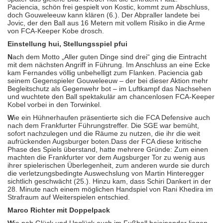
Paciencia, schön frei gespielt von Kostic, kommt zum Abschluss,
doch Gouweleeuw kann klären (6.). Der Abpraller landete bei
Jovic, der den Ball aus 16 Metern mit vollem Risiko in die Arme
von FCA-Keeper Kobe drosch.
Einstellung hui, Stellungsspiel pfui
N
ach dem Motto „Aller guten Dinge sind drei“ ging die Eintracht
mit dem nächsten Angriff in Führung. Im Anschluss an eine Ecke
kam Fernandes völlig unbehelligt zum Flanken. Paciencia gab
seinem Gegenspieler Gouweleeuw – der bei dieser Aktion mehr
Begleitschutz als Gegenwehr bot – im Luftkampf das Nachsehen
und wuchtete den Ball spektakulär am chancenlosen FCA-Keeper
Kobel vorbei in den Torwinkel.
W
ie ein Hühnerhaufen präsentierte sich die FCA Defensive auch
nach dem Frankfurter Führungstreffer. Die SGE war bemüht,
sofort nachzulegen und die Räume zu nutzen, die ihr die weit
aufrückenden Augsburger boten.Dass der FCA diese kritische
Phase des Spiels überstand, hatte mehrere Gründe: Zum einen
machten die Frankfurter vor dem Augsburger Tor zu wenig aus
ihrer spielerischen Überlegenheit, zum anderen wurde sie durch
die verletzungsbedingte Auswechslung von Martin Hinteregger
sichtlich geschwächt (25.). Hinzu kam, dass Schiri Dankert in der
28. Minute nach einem möglichen Handspiel von Rani Khedira im
Strafraum auf Weiterspielen entschied.
Marco Richter mit Doppelpack