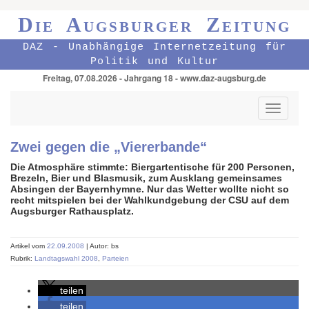
Die Augsburger Zeitung
DAZ - Unabhängige Internetzeitung für
Politik und Kultur
Freitag, 07.08.2026 - Jahrgang 18 - www.daz-augsburg.de
Toggle
navigati
Zwei gegen die „Viererbande“
Die Atmosphäre stimmte: Biergartentische für 200 Personen,
Brezeln, Bier und Blasmusik, zum Ausklang gemeinsames
Absingen der Bayernhymne. Nur das Wetter wollte nicht so
recht mitspielen bei der Wahlkundgebung der CSU auf dem
Augsburger Rathausplatz.
Artikel vom
22.09.2008
| Autor: bs
Rubrik:
Landtagswahl 2008
,
Parteien
teilen
teilen