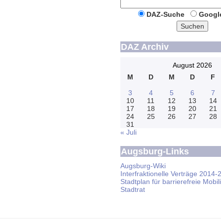
DAZ-Suche
Googl
Suchen
DAZ Archiv
August 2026
M
D
M
D
F
3
4
5
6
7
10
11
12
13
14
17
18
19
20
21
24
25
26
27
28
31
« Juli
Augsburg-Links
Augsburg-Wiki
Interfraktionelle Verträge 2014-
Stadtplan für barrierefreie Mobili
Stadtrat