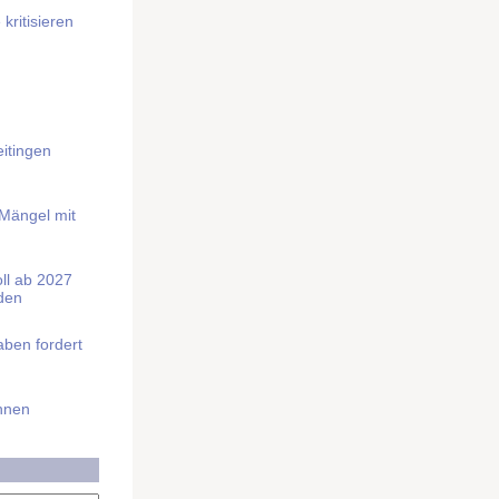
kritisieren
itingen
 Mängel mit
soll ab 2027
rden
aben fordert
Ihnen