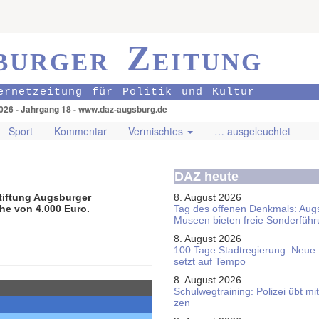
burger Zeitung
ernetzeitung für Politik und Kultur
026 - Jahrgang 18 - www.daz-augsburg.de
Sport
Kommentar
Vermischtes
… ausgeleuchtet
DAZ heute
Stiftung Augsburger
8. August 2026
he von 4.000 Euro.
Tag des offenen Denkmals: Aug
Museen bieten freie Sonderfüh
8. August 2026
100 Tage Stadtregierung: Neue
setzt auf Tempo
8. August 2026
Schul­weg­trai­ning: Poli­zei übt 
zen