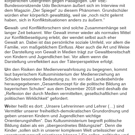
körperlichen Übergriffen gegen Pädagogen. Der VBE-
Bundesvorsitzende Udo Beckmann äußert sich im Interview mit
dem Magazin „Der Spiegel“ zu diesem Phänomen. Grundschüler
würden eher körperlich gewalttätig, weil sie „noch nicht gelernt
haben, sich in Konfliktsituationen anders zu äußern.“
G
ewalt- und Konfliktforschern sind solche Zusammenhänge seit
langer Zeit bekannt. Wer Gewalt immer wieder als normales Mittel
zur Konfliktbeseitigung erlebt, der wendet selbst auch eher
Gewalt an. Dabei ist das persönliche soziale Umfeld, vor allem die
Familie, von maßgeblichem Einfluss. Aber auch die Art und Weise
der Darstellung von Gewalt in Medien trägt zur Gewaltbereitschaft
von Kindern und Jugendlichen bei. Vor allem wenn die
Darstellung unreflektiert aus der Täterperspektive erfolgt.
U
m den Risiken der Medienverwahrlosung zu begegnen, kommt
laut bayerischem Kultusministerium der Medienerziehung an
Schulen besondere Bedeutung zu. Im von der Landesbehörde
herausgegebenen „Gesamtkonzept für die politische Bildung an
bayerischen Schulen“ aus dem Dezember 2018 wird deshalb die
„Reflexion der durch Medien vermittelten, gesellschaftlichen und
politischen Wirklichkeit“ gefordert.
W
eiter heißt es dort: „Unsere Lehrerinnen und Lehrer (…) sind
Vermittler unserer freiheitlich-demokratischen Grundordnung und
geben unseren Kindern und Jugendlichen wichtige
Orientierungshilfen“. Das Kultusministerium begreift politische
Bildung dabei als ein „übergeordnetes Bildungsziel“. Denn die
Kinder „sollen sich in unserer komplexen Welt urteilssicher und