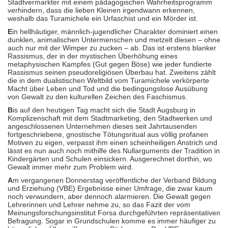
Stadtvermarkter mit einem pädagogischen Wahrheitsprogramm
verhindern, dass die lieben Kleinen irgendwann erkennen,
weshalb das Turamichele ein Urfaschist und ein Mörder ist.
E
in hellhäutiger, männlich-jugendlicher Charakter dominiert einen
dunklen, animalischen Untermenschen und metzelt diesen – ohne
auch nur mit der Wimper zu zucken – ab. Das ist erstens blanker
Rassismus, der in der mystischen Überhöhung eines
metaphysischen Kampfes (Gut gegen Böse) wie jeder fundierte
Rassismus seinen pseudoreligiösen Überbau hat. Zweitens zählt
die in dem dualistischen Weltbild vom Turamichele verkörperte
Macht über Leben und Tod und die bedingungslose Ausübung
von Gewalt zu den kulturellen Zeichen des Faschismus.
B
is auf den heutigen Tag macht sich die Stadt Augsburg in
Komplizenschaft mit dem Stadtmarketing, den Stadtwerken und
angeschlossenen Unternehmen dieses seit Jahrtausenden
fortgeschriebene, gnostische Tötungsritual aus völlig profanen
Motiven zu eigen, verpasst ihm einen scheinheiligen Anstrich und
lässt es nun auch noch mithilfe des Nullarguments der Tradition in
Kindergärten und Schulen einsickern. Ausgerechnet dorthin, wo
Gewalt immer mehr zum Problem wird.
A
m vergangenen Donnerstag veröffentliche der Verband Bildung
und Erziehung (VBE) Ergebnisse einer Umfrage, die zwar kaum
noch verwundern, aber dennoch alarmieren. Die Gewalt gegen
Lehrerinnen und Lehrer nehme zu, so das Fazit der vom
Meinungsforschungsinstitut Forsa durchgeführten repräsentativen
Befragung. Sogar in Grundschulen komme es immer häufiger zu