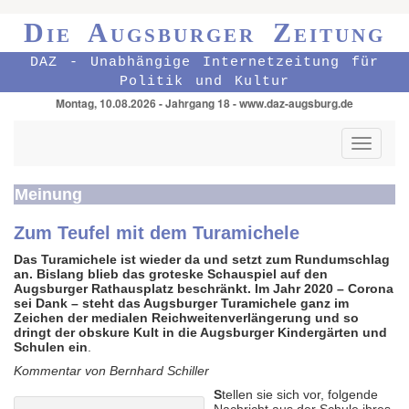
Die Augsburger Zeitung
DAZ - Unabhängige Internetzeitung für
Politik und Kultur
Montag, 10.08.2026 - Jahrgang 18 - www.daz-augsburg.de
Toggle
navigati
Meinung
Zum Teufel mit dem Turamichele
Das Turamichele ist wieder da und setzt zum Rundumschlag
an. Bislang blieb das groteske Schauspiel auf den
Augsburger Rathausplatz beschränkt. Im Jahr 2020 – Corona
sei Dank – steht das Augsburger Turamichele ganz im
Zeichen der medialen Reichweitenverlängerung und so
dringt der obskure Kult in die Augsburger Kindergärten und
Schulen ein
.
Kommentar von Bernhard Schiller
S
tellen sie sich vor, folgende