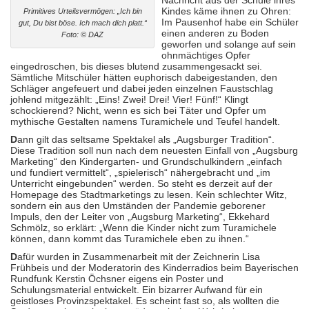
Nachricht aus der Schule ihres
Kindes käme ihnen zu Ohren:
Primitives Urteilsvermögen: „Ich bin
Im Pausenhof habe ein Schüler
gut, Du bist böse. Ich mach dich platt.“
einen anderen zu Boden
Foto: © DAZ
geworfen und solange auf sein
ohnmächtiges Opfer
eingedroschen, bis dieses blutend zusammengesackt sei.
Sämtliche Mitschüler hätten euphorisch dabeigestanden, den
Schläger angefeuert und dabei jeden einzelnen Faustschlag
johlend mitgezählt: „Eins! Zwei! Drei! Vier! Fünf!“ Klingt
schockierend? Nicht, wenn es sich bei Täter und Opfer um
mythische Gestalten namens Turamichele und Teufel handelt.
D
ann gilt das seltsame Spektakel als „Augsburger Tradition“.
Diese Tradition soll nun nach dem neuesten Einfall von „Augsburg
Marketing“ den Kindergarten- und Grundschulkindern „einfach
und fundiert vermittelt“, „spielerisch“ nähergebracht und „im
Unterricht eingebunden“ werden. So steht es derzeit auf der
Homepage des Stadtmarketings zu lesen. Kein schlechter Witz,
sondern ein aus den Umständen der Pandemie geborener
Impuls, den der Leiter von „Augsburg Marketing“, Ekkehard
Schmölz, so erklärt: „Wenn die Kinder nicht zum Turamichele
können, dann kommt das Turamichele eben zu ihnen.“
D
afür wurden in Zusammenarbeit mit der Zeichnerin Lisa
Frühbeis und der Moderatorin des Kinderradios beim Bayerischen
Rundfunk Kerstin Öchsner eigens ein Poster und
Schulungsmaterial entwickelt. Ein bizarrer Aufwand für ein
geistloses Provinzspektakel. Es scheint fast so, als wollten die