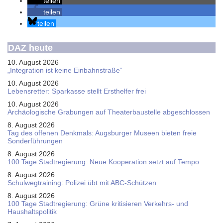
teilen
teilen
teilen
DAZ heute
10. August 2026
„Integration ist keine Einbahnstraße“
10. August 2026
Le­bens­ret­ter: Spar­kas­se stellt Erst­hel­fer frei
10. August 2026
Ar­chäo­lo­gi­sche Gra­bun­gen auf Thea­ter­bau­stel­le ab­ge­schlos­sen
8. August 2026
Tag des offenen Denkmals: Augsburger Museen bieten freie
Sonderführungen
8. August 2026
100 Tage Stadtregierung: Neue Kooperation setzt auf Tempo
8. August 2026
Schul­weg­trai­ning: Poli­zei übt mit ABC-Schüt­zen
8. August 2026
100 Tage Stadtregierung: Grüne kritisieren Verkehrs- und
Haushaltspolitik