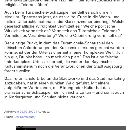
verantwortungsvoll orientieren können.“ Sie sollen „politische und
religiöse Toleranz üben“.
A
uch beim Turamichele-Schauspiel handelt es sich um ein
Medium. Spätestens jetzt, da es via YouTube in die Wohn- und
mittels Unterrichtsmaterial in die Klassenzimmer eindringt. Welche
gesellschaftliche Wirklichkeit vermittelt es? Welche politische
Wirklichkeit vermittelt es? Vermittelt das Turamichele Toleranz?
Vermittelt es Verantwortung? Welche Orientierung vermittelt es?
D
er einzige Punkt, in dem das Turamichele-Schauspiel den
ethischen Anforderungen des Kultusministeriums gerecht werden
könnte, ist der der Urteilssicherheit in einer komplexen Welt: „Ich
bin gut, Du bist böse. Ich mach dich platt.“ Das ist eine falsche
unterkomplexe Urteilssicherheit, die weder das Bayerische
Kultusministerium noch die Verantwortlichen der Stadt Augsburg
fördern wollen.
D
as Turamichele-Erbe an die Stadtwerke und das Stadtmarketing
abzugeben, hat in einen dunklen Wald geführt. Mit einem
aufgeklärten Wertekanon, mit Bildung oder Kultur hat das
prähistorische Schauspiel nämlich nichts zu tun – und somit auch
in Kindergärten und Schulen nichts verloren.
Artikel vom
26.09.2020
| Autor: sz
Rubrik:
Der Kommentar