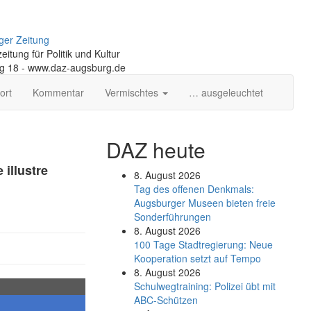
ger Zeitung
itung für Politik und Kultur
ng 18 - www.daz-augsburg.de
ort
Kommentar
Vermischtes
… ausgeleuchtet
DAZ heute
illustre
8. August 2026
Tag des offenen Denkmals:
Augsburger Museen bieten freie
Sonderführungen
8. August 2026
100 Tage Stadtregierung: Neue
Kooperation setzt auf Tempo
8. August 2026
Schul­weg­trai­ning: Poli­zei übt mit
ABC-Schüt­zen